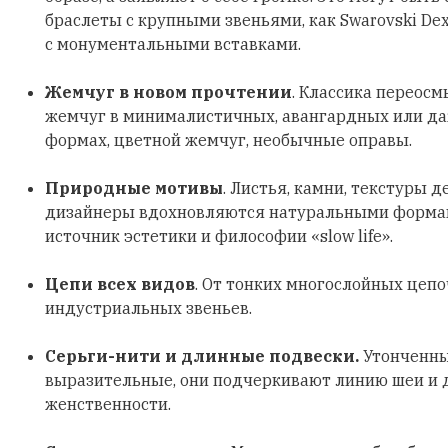
браслеты с крупными звеньями, как Swarovski Dex
с монументальными вставками.
Жемчуг в новом прочтении
. Классика переосм
жемчуг в минималистичных, авангардных или д
формах, цветной жемчуг, необычные оправы.
Природные мотивы
. Листья, камни, текстуры д
дизайнеры вдохновляются натуральными формами
источник эстетики и философии «slow life».
Цепи всех видов
. От тонких многослойных цеп
индустриальных звеньев.
Серьги-нити и длинные подвески.
Утонченны
выразительные, они подчеркивают линию шеи и
женственности.