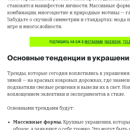
становятся манифестом личности. Массивные фор
комбинации, многоцветие и природные мотивы — гл
Забудьте о скучной симметрии и стандартах: мода п
игре и многослойности.
ПІДПИШИСЬ НА БЖ В
INSTAGRAM
,
FACEBOOK
,
TEL
Основные тенденции в украшени
Тренды, которые сегодня воплотились в украшения
зимой — на красных ковровых дорожках, где знаме
подхватили смелые решения и вывели их в свет. Но
воплощением эклектики и экспериментов в стиле.
Основными трендами будут:
Массивные формы.
Крупные украшения, которы
образе, а заявляют о себе громко. Это могут быть