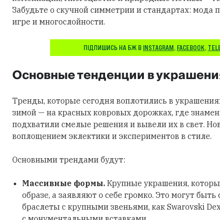
Забудьте о скучной симметрии и стандартах: мода п
игре и многослойности.
ПІДПИШИСЬ НА БЖ В
INSTAGRAM
,
FACEBOOK
,
TEL
Основные тенденции в украшени
Тренды, которые сегодня воплотились в украшения
зимой — на красных ковровых дорожках, где знаме
подхватили смелые решения и вывели их в свет. Но
воплощением эклектики и экспериментов в стиле.
Основными трендами будут:
Массивные формы.
Крупные украшения, которы
образе, а заявляют о себе громко. Это могут быть
браслеты с крупными звеньями, как Swarovski Dex
с монументальными вставками.