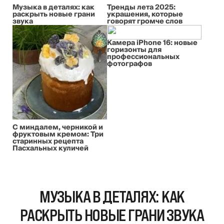
Музыка в деталях: как
Тренды лета 2025:
раскрыть новые грани
украшения, которые
звука
говорят громче слов
Камера iPhone 16: новые
горизонты для
профессиональных
фотографов
С миндалем, черникой и
фруктовым кремом: Три
старинных рецепта
Пасхальных куличей
МУЗЫКА В ДЕТАЛЯХ: КАК
РАСКРЫТЬ НОВЫЕ ГРАНИ ЗВУКА