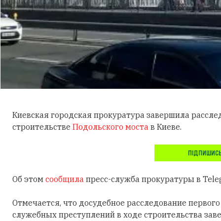
Киевская городская прокуратура завершила рассле
строительстве
Подольского моста
в Киеве.
ПІДПИШИСЬ
Об этом
сообщила
пресс-служба прокуратуры в Tele
Отмечается, что досудебное расследование первог
служебных преступлений в ходе строительства зав