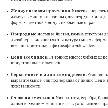
Жемчуг в новом прочтении
. Классика переосм
жемчуг в минималистичных, авангардных или д
формах, цветной жемчуг, необычные оправы.
Природные мотивы
. Листья, камни, текстуры д
дизайнеры вдохновляются натуральными формами
источник эстетики и философии «slow life».
Цепи всех видов
. От тонких многослойных цеп
индустриальных звеньев.
Серьги-нити и длинные подвески.
Утонченны
выразительные, они подчеркивают линию шеи и
женственности.
Смешение металлов
. Микс золота, серебра, бро
одном изделии — модный вызов устоявшимся пр