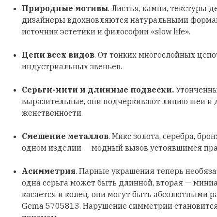
Природные мотивы
. Листья, камни, текстуры д
дизайнеры вдохновляются натуральными формами
источник эстетики и философии «slow life».
Цепи всех видов
. От тонких многослойных цеп
индустриальных звеньев.
Серьги-нити и длинные подвески.
Утонченны
выразительные, они подчеркивают линию шеи и
женственности.
Смешение металлов
. Микс золота, серебра, бро
одном изделии — модный вызов устоявшимся пр
Асимметрия
. Парные украшения теперь необяз
одна серьга может быть длинной, вторая — мини
касается и колец, они могут быть абсолютными р
Gema 5705813. Нарушение симметрии становитс