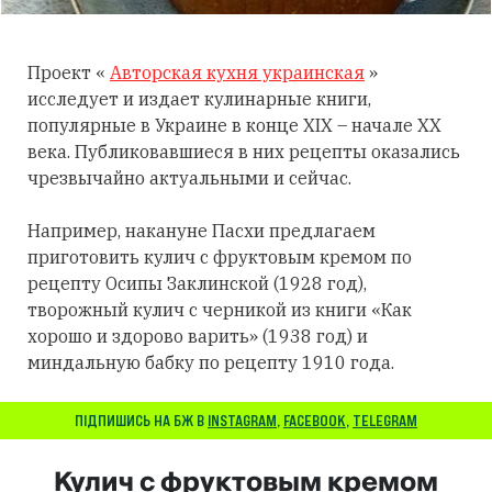
Проект «
Авторская кухня украинская
»
исследует и издает кулинарные книги,
популярные в Украине в конце XIX – начале XX
века. Публиковавшиеся в них рецепты оказались
чрезвычайно актуальными и сейчас.
Например, накануне Пасхи предлагаем
приготовить кулич с фруктовым кремом по
рецепту Осипы Заклинской (1928 год),
творожный кулич с черникой из книги «Как
хорошо и здорово варить» (1938 год) и
миндальную бабку по рецепту 1910 года.
ПІДПИШИСЬ НА БЖ В
INSTAGRAM
,
FACEBOOK
,
TELEGRAM
Кулич с фруктовым кремом