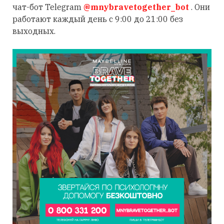
чат-бот Telegram
@mnybravetogether_bot
. Они
работают каждый день с 9:00 до 21:00 без
выходных.