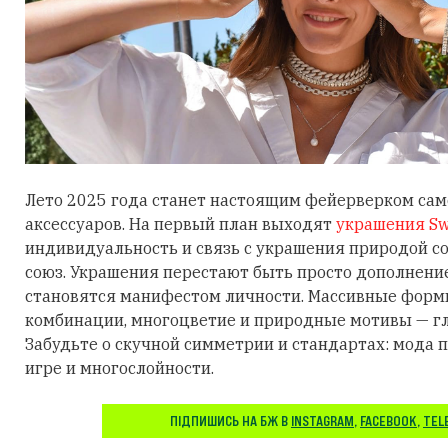
Лето 2025 года станет настоящим фейерверком са
аксессуаров. На первый план выходят
украшения Sw
индивидуальность и связь с украшения природой 
союз. Украшения перестают быть просто дополнени
становятся манифестом личности. Массивные фор
комбинации, многоцветие и природные мотивы — гл
Забудьте о скучной симметрии и стандартах: мода п
игре и многослойности.
ПІДПИШИСЬ НА БЖ В
INSTAGRAM
,
FACEBOOK
,
TEL