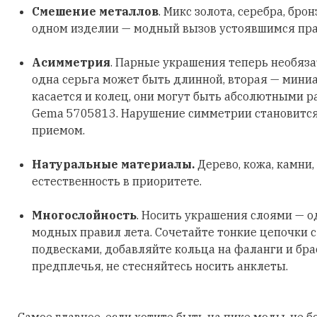
Смешение металлов
. Микс золота, серебра, бро
одном изделии — модный вызов устоявшимся пр
Асимметрия
. Парные украшения теперь необяз
одна серьга может быть длинной, вторая — мини
касается и колец, они могут быть абсолютными р
Gema 5705813. Нарушение симметрии становитс
приемом.
Натуральные материалы.
Дерево, кожа, камни,
естественность в приоритете.
Многослойность
. Носить украшения слоями — о
модных правил лета. Сочетайте тонкие цепочки 
подвесками, добавляйте кольца на фаланги и бра
предплечья, не стесняйтесь носить анклеты.
Самое главное, если хотите быть на пике моды, не б