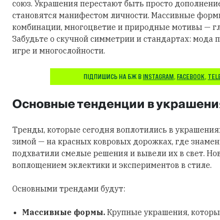
союз. Украшения перестают быть просто дополнени
становятся манифестом личности. Массивные фор
комбинации, многоцветие и природные мотивы — гл
Забудьте о скучной симметрии и стандартах: мода п
игре и многослойности.
ПІДПИШИСЬ НА БЖ В
INSTAGRAM
,
FACEBOOK
,
TEL
Основные тенденции в украшени
Тренды, которые сегодня воплотились в украшения
зимой — на красных ковровых дорожках, где знаме
подхватили смелые решения и вывели их в свет. Но
воплощением эклектики и экспериментов в стиле.
Основными трендами будут:
Массивные формы.
Крупные украшения, которы