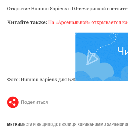
Открытие Hummu Sapiens с DJ-вечеринкой состоится
Читайте также:
На «Арсенальной» открывается ка
Фото: Hummu Sapiens для БЖ
Поделиться
МЕТКИ
МЕСТА И ВЕЩИ
ПОДОЛ
ВУЛИЦЯ ХОРИВА
HUMMU SAPIENS
ИЗ