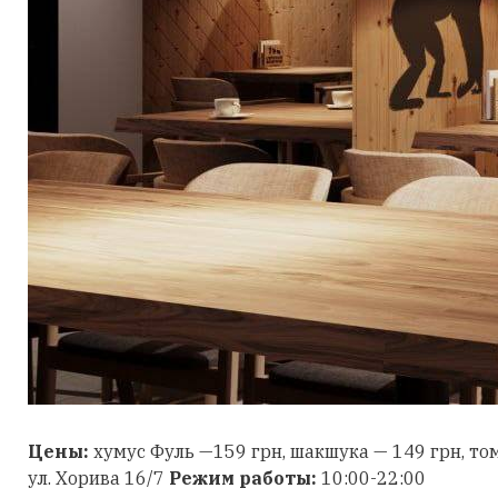
Цены:
хумус Фуль —159 грн, шакшука — 149 грн, том
ул. Хорива 16/7
Режим работы:
10:00-22:00