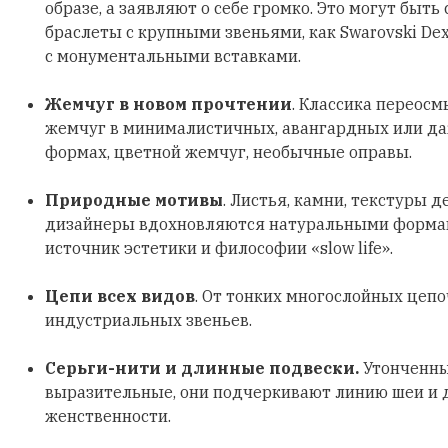
образе, а заявляют о себе громко. Это могут быть
браслеты с крупными звеньями, как Swarovski Dex
с монументальными вставками.
Жемчуг в новом прочтении
. Классика переосм
жемчуг в минималистичных, авангардных или д
формах, цветной жемчуг, необычные оправы.
Природные мотивы
. Листья, камни, текстуры д
дизайнеры вдохновляются натуральными формами
источник эстетики и философии «slow life».
Цепи всех видов
. От тонких многослойных цеп
индустриальных звеньев.
Серьги-нити и длинные подвески.
Утонченны
выразительные, они подчеркивают линию шеи и
женственности.