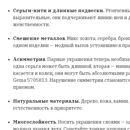
Серьги-нити и длинные подвески.
Утонченны
выразительные, они подчеркивают линию шеи и
женственности.
Смешение металлов
. Микс золота, серебра, бро
одном изделии — модный вызов устоявшимся пр
Асимметрия
. Парные украшения теперь необяз
одна серьга может быть длинной, вторая — мини
касается и колец, они могут быть абсолютными р
Gema 5705813. Нарушение симметрии становитс
приемом.
Натуральные материалы.
Дерево, кожа, камни,
естественность в приоритете.
Многослойность
. Носить украшения слоями — о
модных правил лета. Сочетайте тонкие цепочки 