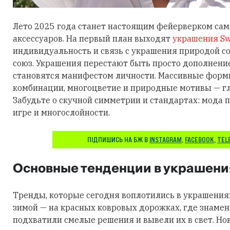
Лето 2025 года станет настоящим фейерверком са
аксессуаров. На первый план выходят
украшения Sw
индивидуальность и связь с украшения природой 
союз. Украшения перестают быть просто дополнени
становятся манифестом личности. Массивные фор
комбинации, многоцветие и природные мотивы — гл
Забудьте о скучной симметрии и стандартах: мода п
игре и многослойности.
ПІДПИШИСЬ НА БЖ В
INSTAGRAM
,
FACEBOOK
,
TEL
Основные тенденции в украшени
Тренды, которые сегодня воплотились в украшения
зимой — на красных ковровых дорожках, где знаме
подхватили смелые решения и вывели их в свет. Но