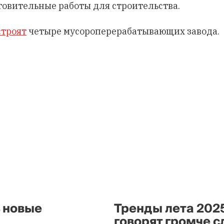
овительные работы для строительства.
строят
четыре мусороперерабатывающих завода.
ь новые
Тренды лета 202
говорят громче с