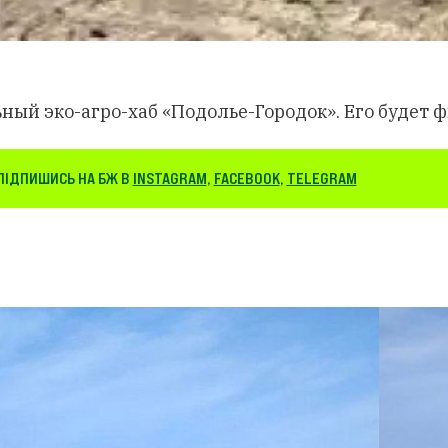
ый эко-агро-хаб «Подолье-Городок». Его будет 
ПІДПИШИСЬ НА БЖ В
INSTAGRAM
,
FACEBOOK
,
TELEGRAM