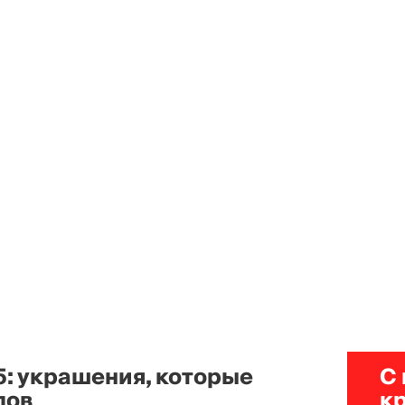
5: украшения, которые
С
лов
к