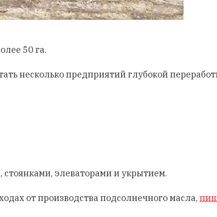
лее 50 га.
тать несколько предприятий глубокой переработк
 стоянками, элеваторами и укрытием.
тходах от производства подсолнечного масла,
пиш