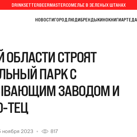
DRINKSETTER
BEERMASTER
СОМЕЛЬЕ В ЗЕЛЕНЫХ ШТАНАХ
НОВОСТИ
ГОРОД
ЛЮДИ
БРЕНДЫ
КИНО
КНИГИ
АРТ
ЕДА
 ОБЛАСТИ СТРОЯТ
ЛЬНЫЙ ПАРК С
ЫВАЮЩИМ ЗАВОДОМ И
О-ТЕЦ
5 ноября 2023
817