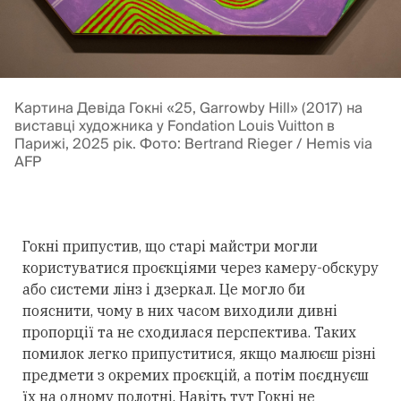
Картина Девіда Гокні «25, Garrowby Hill» (2017) на
виставці художника у Fondation Louis Vuitton в
Парижі, 2025 рік. Фото: Bertrand Rieger / Hemis via
AFP
Гокні припустив, що старі майстри могли
користуватися проєкціями через камеру-обскуру
або системи лінз і дзеркал. Це могло би
пояснити, чому в них часом виходили дивні
пропорції та не сходилася перспектива. Таких
помилок легко припуститися, якщо малюєш різні
предмети з окремих проєкцій, а потім поєднуєш
їх на одному полотні. Навіть тут Гокні не