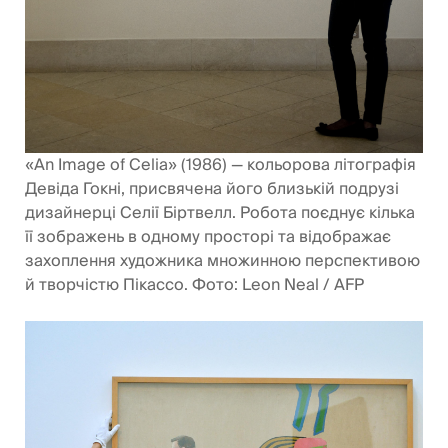
«An Image of Celia» (1986) — кольорова літографія
Девіда Гокні, присвячена його близькій подрузі
дизайнерці Селії Біртвелл. Робота поєднує кілька
її зображень в одному просторі та відображає
захоплення художника множинною перспективою
й творчістю Пікассо. Фото: Leon Neal / AFP