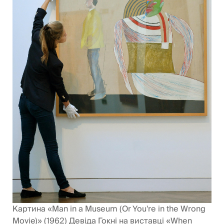
Картина «Man in a Museum (Or You're in the Wrong
Movie)» (1962) Девіда Гокні на виставці «When