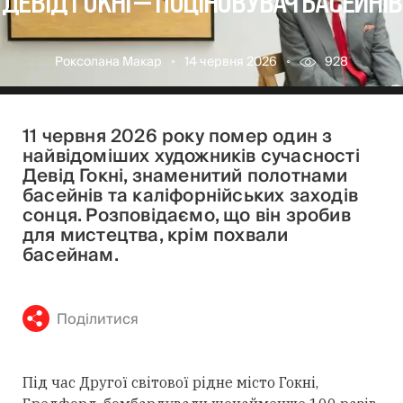
ДЕВІД ГОКНІ — ПОЦІНОВУВАЧ БАСЕЙНІВ
Роксолана Макар
14 червня 2026
928
11 червня 2026 року помер один з
найвідоміших художників сучасності
Девід Гокні, знаменитий полотнами
басейнів та каліфорнійських заходів
сонця. Розповідаємо, що він зробив
для мистецтва, крім похвали
басейнам.
Поділитися
Під час Другої світової рідне місто Гокні,