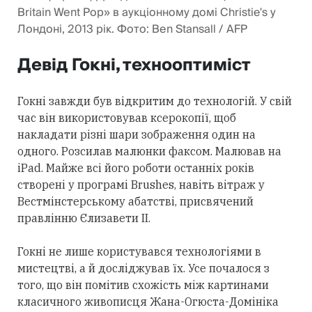
Britain Went Pop» в аукціонному домі Christie's у
Лондоні, 2013 рік. Фото: Ben Stansall / AFP
Девід Гокні, технооптиміст
Гокні завжди був відкритим до технологій. У свій
час він використовував ксерокопії, щоб
накладати різні шари зображення один на
одного. Розсилав малюнки факсом. Малював на
iPad. Майже всі його роботи останніх років
створені у програмі Brushes, навіть вітраж у
Вестмінстерському абатстві, присвячений
правлінню Єлизавети ІІ.
Гокні не лише користувався технологіями в
мистецтві, а й досліджував їх. Усе почалося з
того, що він помітив схожість між картинами
класичного живописця Жана-Огюста-Домініка