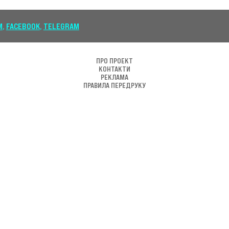
ПРО ПРОЕКТ
КОНТАКТИ
РЕКЛАМА
ПРАВИЛА ПЕРЕДРУКУ
КАРТА САЙТУ
ВАКАНСІЇ
© 2015…2026 БЖ. Усі права захищені. Використання
матеріалів сайту можливе лише з дотриманням правил
републікації
Сайт може містити контент, не призначений для осіб
молодше 16 років.