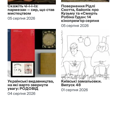
Скажіть чі-і-і-із:
Повернення Рідлі
пармезан — сир, що став
Скотта, байопік про
мистецтвом
Кузьму та «Смерть
Робіна Гуда»: 14
05 серпня 2026
кінопрем’єр серпня
05 серпня 2026
Українські видавництва,
Київські замальовки.
на які варто звернути
Випуск 48
увагу: РОДОВІД
01 серпня 2026
04 серпня 2026