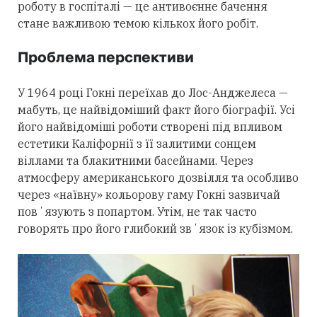
роботу в госпіталі — це антивоєнне бачення
стане важливою темою кількох його робіт.
Проблема перспективи
У 1964 році Гокні переїхав до Лос-Анджелеса —
мабуть, це найвідоміший факт його біографії. Усі
його найвідоміші роботи створені під впливом
естетики Каліфорнії з її залитими сонцем
віллами та блакитними басейнами. Через
атмосферу американського дозвілля та особливо
через «наївну» кольорову гаму Гокні зазвичай
повʼязують з попартом. Утім, не так часто
говорять про його глибокий звʼязок із кубізмом.