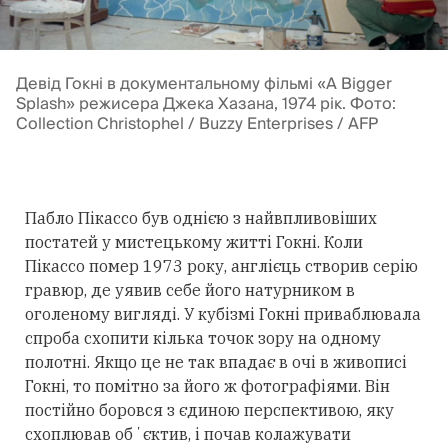
Девід Гокні в документальному фільмі «A Bigger
Splash» режисера Джека Хазана, 1974 рік. Фото:
Collection Christophel / Buzzy Enterprises / AFP
Пабло Пікассо був однією з найвпливовіших
постатей у мистецькому житті Гокні. Коли
Пікассо помер 1973 року, англієць створив серію
гравюр, де уявив себе його натурником в
оголеному вигляді. У кубізмі Гокні приваблювала
спроба схопити кілька точок зору на одному
полотні. Якщо це не так впадає в очі в живописі
Гокні, то помітно за його ж фотографіями. Він
постійно боровся з єдиною перспективою, яку
схоплював обʼєктив, і почав колажувати