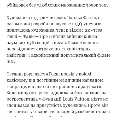
обійшовся без улюблених множинних точок зору.
Художника підтримав фізик Чарльз Фалко, і
разом вони розробили наукове підґрунтя для
припущень художника, тепер відоме як «теза
Гокні — Фалко». Про її вплив вийшли кілька
наукових публікацій, книга «Таємне знання:
перевідкриття втрачених технік старих
майстрів» і однойменний документальний фільм
BBC.
Останні роки життя Гокні провів у кріслі
колісному під постійним медичним наглядом.
Попри це, він ніколи не припиняв працювати.
Коли минулого року відкрилася його величезна
ретроспектива у фундації Louis Vuitton, ніхто не
сподівався на присутність художника. Проте він
сів в авто і в товаристві лікаря й улюбленої такси