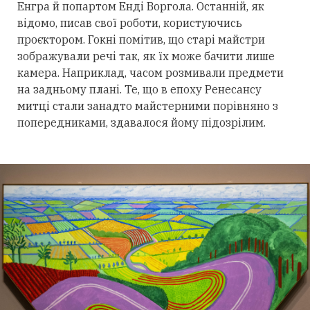
Енгра й попартом Енді Воргола. Останній, як
відомо, писав свої роботи, користуючись
проєктором. Гокні помітив, що старі майстри
зображували речі так, як їх може бачити лише
камера. Наприклад, часом розмивали предмети
на задньому плані. Те, що в епоху Ренесансу
митці стали занадто майстерними порівняно з
попередниками, здавалося йому підозрілим.