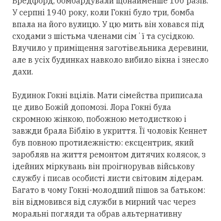
Бредфорд, бомбардували щонайменше 100 разів.
У серпні 1940 року, коли Гокні було три, бомба
впала на його вулицю. У цю мить він ховався під
сходами з шістьма членами сімʼї та сусідкою.
Влучило у приміщення заготівельника деревини,
але в усіх будинках навколо вибило вікна і знесло
дахи.
Будинок Гокні вцілів. Мати сімейства приписала
це диво Божій допомозі. Лора Гокні була
скромною жінкою, побожною методисткою і
завжди брала Біблію в укриття. Її чоловік Кеннет
був повною протилежністю: ексцентрик, який
заробляв на життя ремонтом дитячих колясок, з
ідейних міркувань він проігнорував військову
службу і писав особисті листи світовим лідерам.
Багато в чому Гокні-молодший пішов за батьком:
він відмовився від служби в мирний час через
моральні погляди та обрав альтернативну