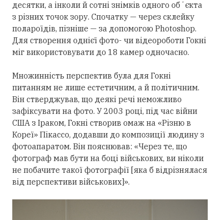
десятки, а інколи й сотні знімків одного обʼєкта
з різних точок зору. Спочатку — через склейку
полароїдів, пізніше — за допомогою Photoshop.
Для створення однієї фото- чи відеороботи Гокні
міг використовувати до 18 камер одночасно.
Множинність перспектив була для Гокні
питанням не лише естетичним, а й політичним.
Він стверджував, що деякі речі неможливо
зафіксувати на фото. У 2003 році, під час війни
США з Іраком, Гокні створив омаж на «Різню в
Кореї» Пікассо, додавши до композиції людину з
фотоапаратом. Він пояснював: «Через те, що
фотограф мав бути на боці військових, ви ніколи
не побачите такої фотографії [яка б відрізнялася
від перспективи військових]».