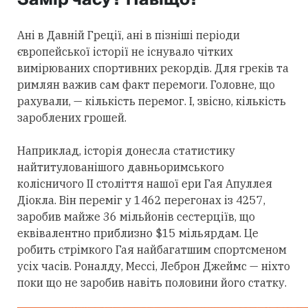
Ані в Давній Греції, ані в пізніші періоди
європейської історії не існувало чітких
вимірюваних спортивних рекордів. Для греків та
римлян важив сам факт перемоги. Головне, що
рахували, — кількість перемог. І, звісно, кількість
зароблених грошей.
Наприклад, історія донесла статистику
найтитулованішого давньоримського
колісничого II століття нашої ери Гая Апуллея
Діокла. Він переміг у 1462 перегонах із 4257,
заробив майже 36 мільйонів сестерціїв, що
еквівалентно приблизно $15 мільярдам. Це
робить стрімкого Гая найбагатшим спортсменом
усіх часів. Роналду, Мессі, Леброн Джеймс — ніхто
поки що не заробив навіть половини його статку.