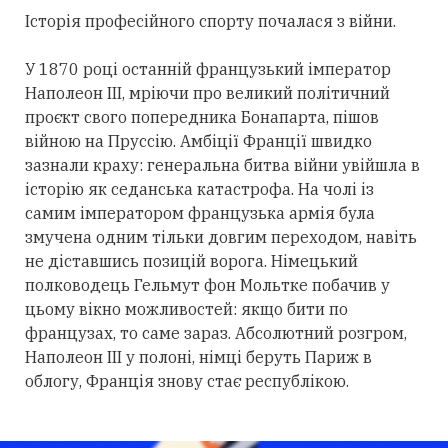
Історія професійного спорту почалася з війни.
У 1870 році останній французький імператор
Наполеон III, мріючи про великий політичний
проєкт свого попередника Бонапарта, пішов
війною на Пруссію. Амбіції Франції швидко
зазнали краху: генеральна битва війни увійшла в
історію як седанська катастрофа. На чолі із
самим імператором французька армія була
змучена одним тільки довгим переходом, навіть
не діставшись позицій ворога. Німецький
полководець Гельмут фон Мольтке побачив у
цьому вікно можливостей: якщо бити по
французах, то саме зараз. Абсолютний розгром,
Наполеон III у полоні, німці беруть Париж в
облогу, Франція знову стає республікою.