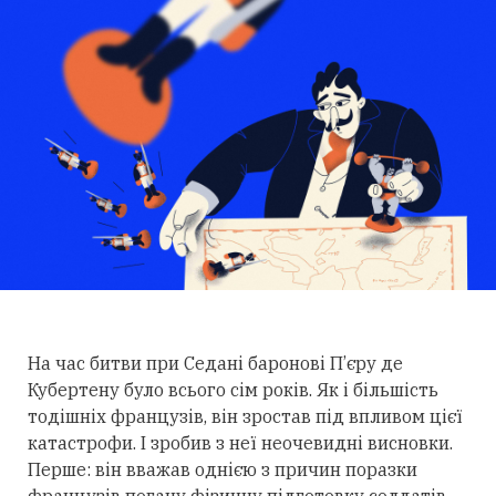
На час битви при Седані баронові П’єру де
Кубертену було всього сім років. Як і більшість
тодішніх французів, він зростав під впливом цієї
катастрофи. І зробив з неї неочевидні висновки.
Перше: він вважав однією з причин поразки
французів погану фізичну підготовку солдатів.