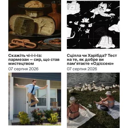
Скажіть чі-і-і-із:
Сцілла чи Харібда? Тест
пармезан — сир, що став
на те, як добре ви
мистецтвом
пам'ятаєте «Одіссею»
07 серпня 2026
07 серпня 2026