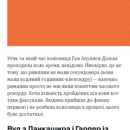
Утім, за який час колісниця Гая Апуллея Діокла
проходила коло арени, невідомо. Ймовірно, це не
тому, що римляни не мали секундоміра (вони
мали водяний годинник-клепсидру) — напевно,
римляни просто не мислили поняттям часового
рекорду. Хоча кількість пройдених кіл вони все-
таки фіксували. Людина прийшла до фінішу
першою і не розбила колісницю в процесі, цього
було достатньо.
Вуд з Ланкашира і Гарпер із