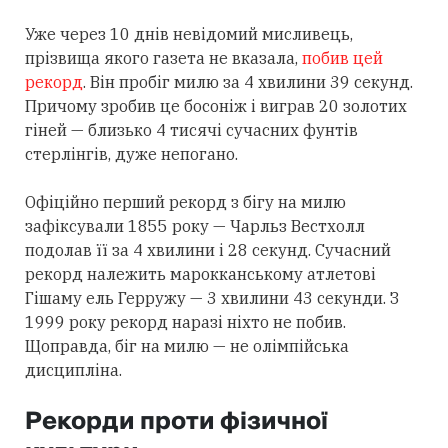
Уже через 10 днів невідомий мисливець,
прізвища якого газета не вказала,
побив цей
рекорд
. Він пробіг милю за 4 хвилини 39 секунд.
Причому зробив це босоніж і виграв 20 золотих
гіней — близько 4 тисячі сучасних фунтів
стерлінгів, дуже непогано.
Офіційно перший рекорд з бігу на милю
зафіксували 1855 року — Чарльз Вестхолл
подолав її за 4 хвилини і 28 секунд. Сучасний
рекорд належить марокканському атлетові
Гішаму ель Герружу — 3 хвилини 43 секунди. З
1999 року рекорд наразі ніхто не побив.
Щоправда, біг на милю — не олімпійська
дисципліна.
Рекорди проти фізичної