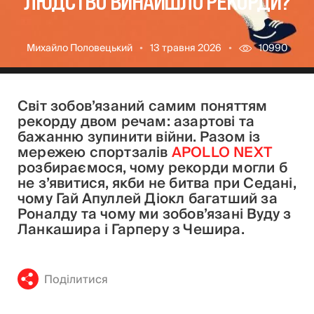
ЛЮДСТВО ВИНАЙШЛО РЕКОРДИ?
Михайло Половецький
13 травня 2026
10990
Світ зобов’язаний самим поняттям
рекорду двом речам: азартові та
бажанню зупинити війни. Разом із
мережею спортзалів
APOLLO NEXT
розбираємося, чому рекорди могли б
не з’явитися, якби не битва при Седані,
чому Гай Апуллей Діокл багатший за
Роналду та чому ми зобов’язані Вуду з
Ланкашира і Гарперу з Чешира.
Поділитися