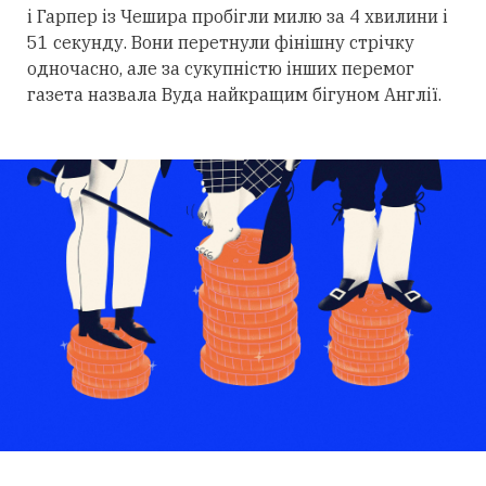
і Гарпер із Чешира пробігли милю за 4 хвилини і
51 секунду. Вони перетнули фінішну стрічку
одночасно, але за сукупністю інших перемог
газета назвала Вуда найкращим бігуном Англії.