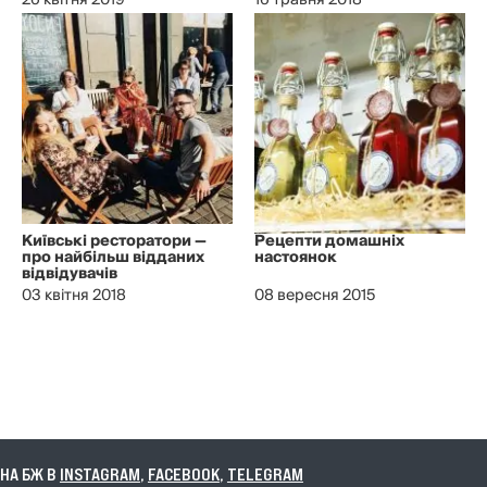
26 квітня 2019
16 травня 2018
Київські ресторатори —
Рецепти домашніх
про найбільш відданих
настоянок
відвідувачів
03 квітня 2018
08 вересня 2015
 БЖ В
INSTAGRAM
,
FACEBOOK
,
TELEGRAM