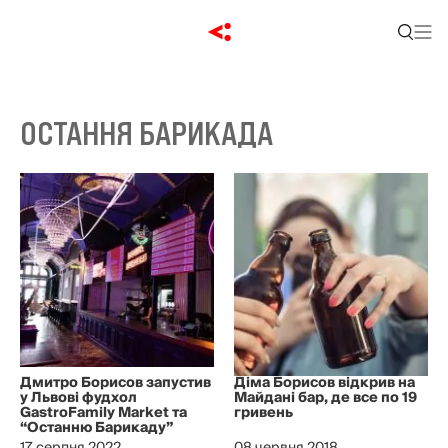
ОСТАННЯ БАРИКАДА
Дмитро Борисов запустив
Діма Борисов відкрив на
у Львові фудхол
Майдані бар, де все по 19
GastroFamily Market та
гривень
“Останню Барикаду”