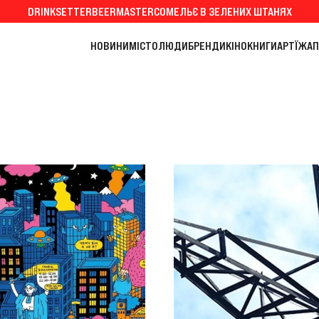
DRINKSETTER
BEERMASTER
СОМЕЛЬЄ В ЗЕЛЕНИХ ШТАНЯХ
НОВИНИ
МІСТО
ЛЮДИ
БРЕНДИ
КІНО
КНИГИ
АРТ
ЇЖА
П