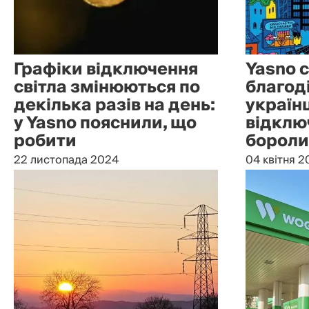
Графіки відключення
Yasno 
світла змінюються по
благод
декілька разів на день:
українц
у Yasno пояснили, що
відклю
робити
бороли
22 листопада 2024
04 квітня 2