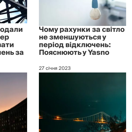
додали
Чому рахунки за світло
пер
не зменшуються у
вати
період відключень:
ень за
Пояснюють у Yasno
27 січня 2023