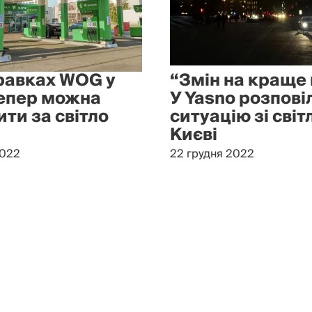
равках WOG у
“Змін на краще
тепер можна
У Yasno розпові
ти за світло
ситуацію зі світ
Києві
2022
22 грудня 2022