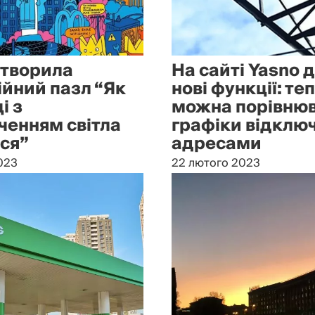
створила
На сайті Yasno 
ійний пазл “Як
нові функції: те
і з
можна порівню
ченням світла
графіки відключ
ся”
адресами
023
22 лютого 2023