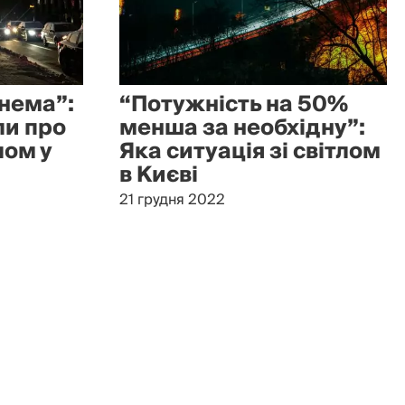
 нема”:
“Потужність на 50%
ли про
менша за необхідну”:
лом у
Яка ситуація зі світлом
в Києві
21 грудня 2022