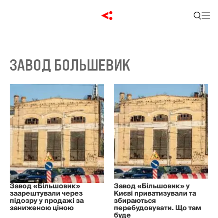
ЗАВОД БОЛЬШЕВИК
Завод «Більшовик»
Завод «Більшовик» у
заарештували через
Києві приватизували та
підозру у продажі за
збираються
заниженою ціною
перебудовувати. Що там
буде