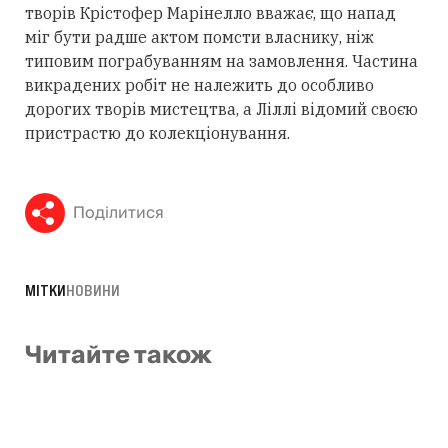
творів Крістофер Марінелло вважає, що напад
міг бути радше актом помсти власнику, ніж
типовим пограбуванням на замовлення. Частина
викрадених робіт не належить до особливо
дорогих творів мистецтва, а Ліллі відомий своєю
пристрастю до колекціонування.
Поділитися
МІТКИ
НОВИНИ
Читайте також