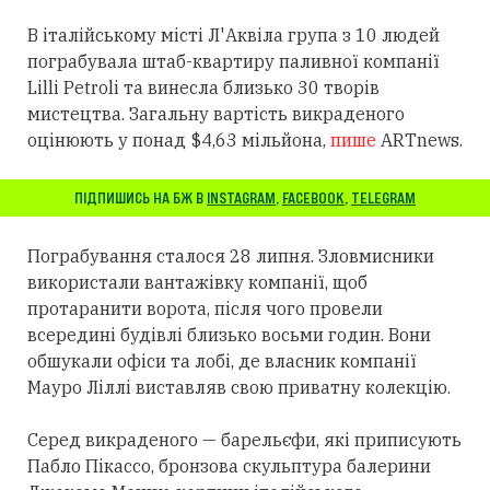
В італійському місті Л'Аквіла група з 10 людей
пограбувала штаб-квартиру паливної компанії
Lilli Petroli та винесла близько 30 творів
мистецтва. Загальну вартість викраденого
оцінюють у понад $4,63 мільйона,
пише
ARTnews.
ПІДПИШИСЬ НА БЖ В
INSTAGRAM
,
FACEBOOK
,
TELEGRAM
Пограбування сталося 28 липня. Зловмисники
використали вантажівку компанії, щоб
протаранити ворота, після чого провели
всередині будівлі близько восьми годин. Вони
обшукали офіси та лобі, де власник компанії
Мауро Ліллі виставляв свою приватну колекцію.
Серед викраденого — барельєфи, які приписують
Пабло Пікассо, бронзова скульптура балерини