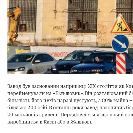
Завод був заснований наприкінці ХІХ століття як Ки
перейменували на «Більшовик». Він розташований бі
більшість його цехів наразі пустують, а 80% майна 
близько 200 осіб. В останні роки завод накопичив б
20 мільйонів гривень. Передбачається, що новий вл
виробництва в Києві або в Жашкові.