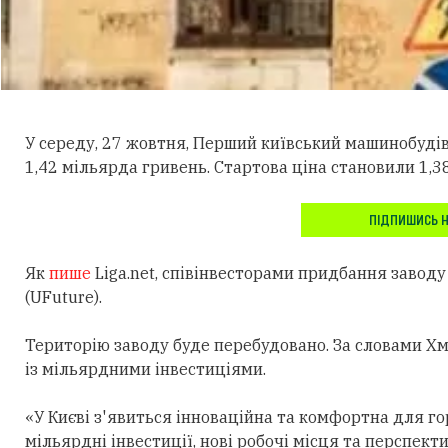
У середу, 27 жовтня, Перший київський машинобуді
1,42 мільярда гривень. Стартова ціна становили 1,3
ПІДПИШИСЬ Н
Як
пише
Liga.net, співінвесторами придбання завод
(UFuture).
Територію заводу буде перебудовано. За словами Хм
із мільярдними інвестиціями.
«У Києві з'явиться інноваційна та комфортна для г
мільярдні інвестиції, нові робочі місця та перспекти