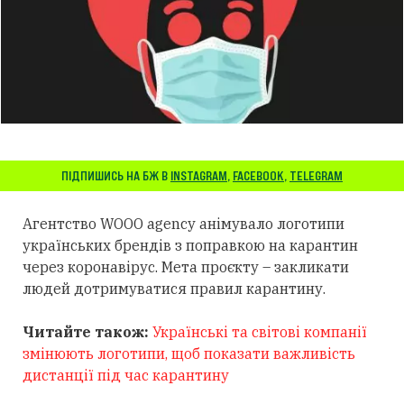
ПІДПИШИСЬ НА БЖ В
INSTAGRAM
,
FACEBOOK
,
TELEGRAM
Агентство
WOOO agency
анімувало
логотипи
українських брендів
з поправкою на карантин
через коронавірус. Мета проєкту – закликати
людей дотримуватися правил карантину.
Читайте також:
Українські та світові компанії
змінюють логотипи, щоб показати важливість
дистанції під час карантину