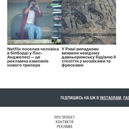
Netflix поселив чоловіка
У Римі випадково
в білборді у Лос-
виявили невідому
Анджелесі — це
давньоримську будівлю II
рекламна кампанія
століття з мозаїками та
нового трилера
фресками
ПІДПИШИСЬ НА БЖ В
INSTAGRAM
,
FACEBO
ПРО ПРОЕКТ
КОНТАКТИ
РЕКЛАМА