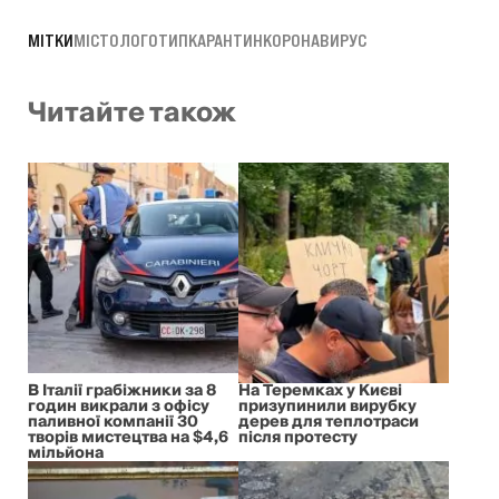
МІТКИ
МІСТО
ЛОГОТИП
КАРАНТИН
КОРОНАВИРУС
Читайте також
В Італії грабіжники за 8
На Теремках у Києві
годин викрали з офісу
призупинили вирубку
паливної компанії 30
дерев для теплотраси
творів мистецтва на $4,6
після протесту
мільйона