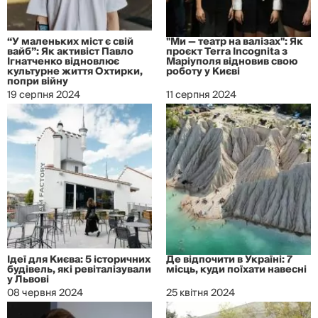
“У маленьких міст є свій
"Ми — театр на валізах": Як
вайб”: Як активіст Павло
проєкт Terra Incognita з
Ігнатченко відновлює
Маріуполя відновив свою
культурне життя Охтирки,
роботу у Києві
попри війну
19 серпня 2024
11 серпня 2024
Ідеї для Києва: 5 історичних
Де відпочити в Україні: 7
будівель, які ревіталізували
місць, куди поїхати навесні
у Львові
08 червня 2024
25 квітня 2024