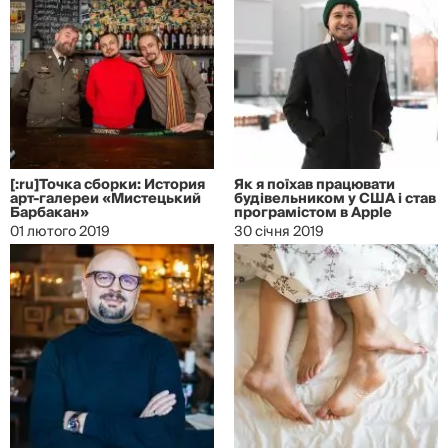
[:ru]Точка сборки: История
Як я поїхав працювати
арт-галереи «Мистецький
будівельником у США і став
Барбакан»
програмістом в Apple
01 лютого 2019
30 січня 2019