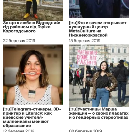
За що я люблю Відрадний:
[:ru]Кто и зачем открывает
гід районом від Гаріка
культурный центр
Корогодського
MetaCulture на
Нижнеюрковской
22 березня 2019
15 березня 2019
[:ru]Telegram-стикеры, 3D-
[:ru]Участницы Марша
принтер и Literacy: как
женщин — о своих плакатах
киевские учителя-
и о гендерных стереотипах
миллениалы меняют
образование
12 березня 2019
08 березня 2019