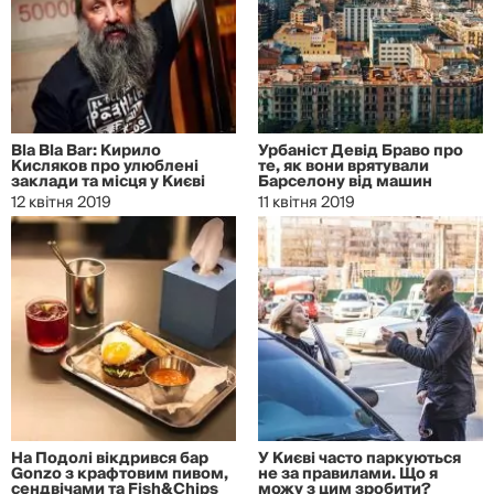
Bla Bla Bar: Кирило
Урбаніст Девід Браво про
Кисляков про улюблені
те, як вони врятували
заклади та місця у Києві
Барселону від машин
12 квітня 2019
11 квітня 2019
На Подолі вікдрився бар
У Києві часто паркуються
Gonzo з крафтовим пивом,
не за правилами. Що я
сендвічами та Fish&Chips
можу з цим зробити?