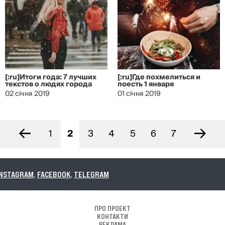
[:ru]Итоги года: 7 лучших
[:ru]Где похмелиться и
текстов о людях города
поесть 1 января
02 січня 2019
01 січня 2019
←
→
1
2
3
4
5
6
7
CEBOOK
,
TELEGRAM
ПРО ПРОЕКТ
КОНТАКТИ
РЕКЛАМА