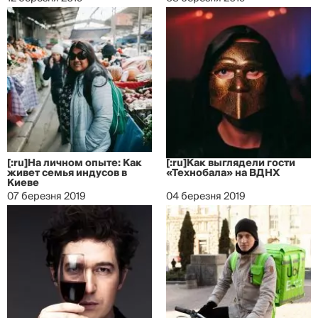
[:ru]На личном опыте: Как
[:ru]Как выглядели гости
живет семья индусов в
«Технобала» на ВДНХ
Киеве
07 березня 2019
04 березня 2019