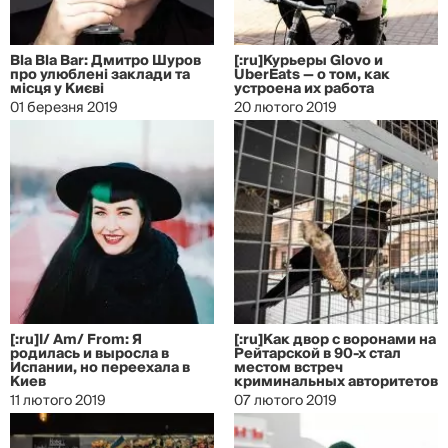
Bla Bla Bar: Дмитро Шуров
[:ru]Курьеры Glovo и
про улюблені заклади та
UberEats — о том, как
місця у Києві
устроена их работа
01 березня 2019
20 лютого 2019
[:ru]I/ Am/ From: Я
[:ru]Как двор с воронами на
родилась и выросла в
Рейтарской в 90-х стал
Испании, но переехала в
местом встреч
Киев
криминальных авторитетов
11 лютого 2019
07 лютого 2019