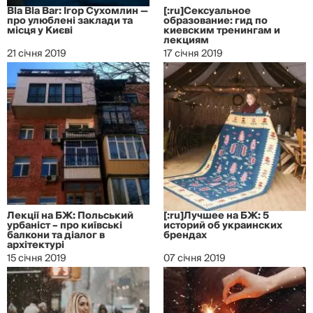
Bla Bla Bar: Ігор Сухомлин —
[:ru]Сексуальное
про улюблені заклади та
образование: гид по
місця у Києві
киевским тренингам и
лекциям
21 січня 2019
17 січня 2019
Лекції на БЖ: Польський
[:ru]Лучшее на БЖ: 5
урбаніст – про київські
историй об украинских
балкони та діалог в
брендах
архітектурі
15 січня 2019
07 січня 2019