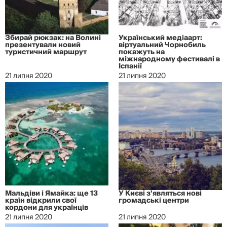
Збирай рюкзак: на Волині
Український медіаарт:
презентували новий
віртуальний Чорнобиль
туристичний маршрут
покажуть на
міжнародному фестивалі в
Іспанії
21 липня 2020
21 липня 2020
Мальдіви і Ямайка: ще 13
У Києві з'являться нові
країн відкрили свої
громадські центри
кордони для українців
21 липня 2020
21 липня 2020