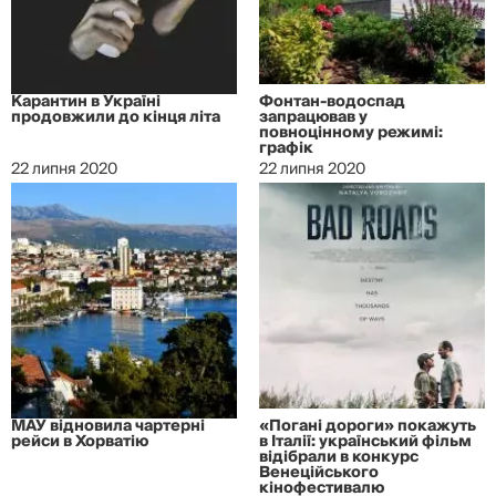
Карантин в Україні
Фонтан-водоспад
продовжили до кінця літа
запрацював у
повноцінному режимі:
графік
22 липня 2020
22 липня 2020
МАУ відновила чартерні
«Погані дороги» покажуть
рейси в Хорватію
в Італії: український фільм
відібрали в конкурс
Венеційського
кінофестивалю