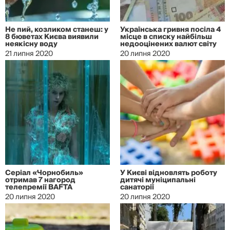
Не пий, козликом станеш: у
Українська гривня посіла 4
8 бюветах Києва виявили
місце в списку найбільш
неякісну воду
недооцінених валют світу
21 липня 2020
20 липня 2020
Серіал «Чорнобиль»
У Києві відновлять роботу
отримав 7 нагород
дитячі муніципальні
телепремії BAFTA
санаторії
20 липня 2020
20 липня 2020