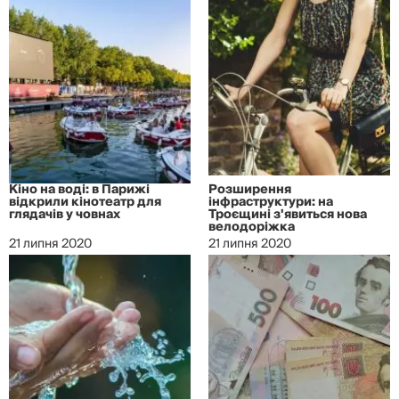
Кіно на воді: в Парижі
Розширення
відкрили кінотеатр для
інфраструктури: на
глядачів у човнах
Троєщині з'явиться нова
велодоріжка
21 липня 2020
21 липня 2020