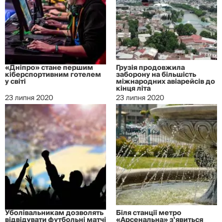
«Дніпро» стане першим
Грузія продовжила
кіберспортивним готелем
заборону на більшість
у світі
міжнародних авіарейсів до
кінця літа
23 липня 2020
23 липня 2020
Уболівальникам дозволять
Біля станції метро
відвідувати футбольні матчі
«Арсенальна» з'явиться