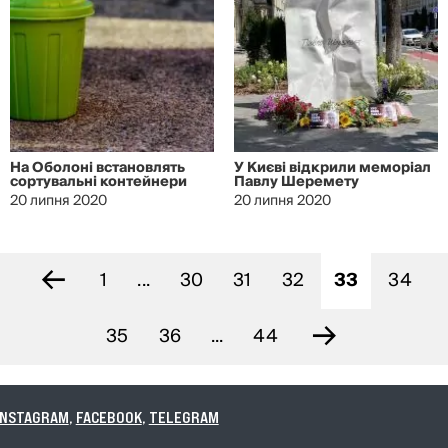
На Оболоні встановлять
У Києві відкрили меморіал
сортувальні контейнери
Павлу Шеремету
20 липня 2020
20 липня 2020
←
1
...
30
31
32
33
34
→
35
36
...
44
CEBOOK
,
TELEGRAM