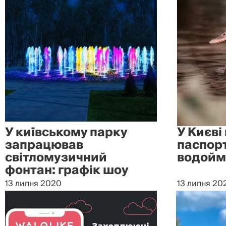
У київському парку
У Києві
запрацював
паспорт
світломузичний
водойм
фонтан: графік шоу
13 липня 2020
13 липня 20