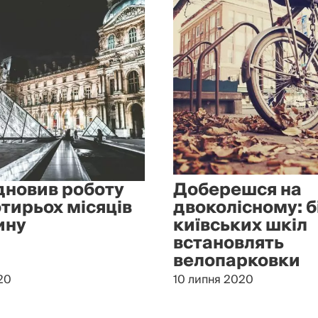
дновив роботу
Доберешся на
отирьох місяців
двоколісному: б
ину
київських шкіл
встановлять
велопарковки
20
10 липня 2020