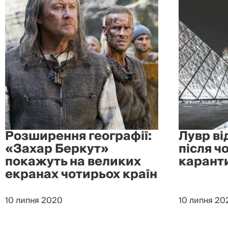
Розширення географії:
Лувр ві
«Захар Беркут»
після ч
покажуть на великих
карант
екранах чотирьох країн
10 липня 2020
10 липня 20