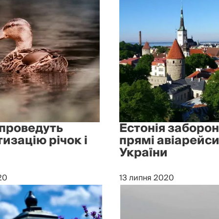
 проведуть
Естонія заборо
изацію річок і
прямі авіарейси
України
20
13 липня 2020