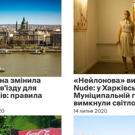
на змінила
«Нейлонова» в
в'їзду для
Nude: у Харківс
ів: правила
Муніципальній 
вимкнули світл
20
14 липня 2020