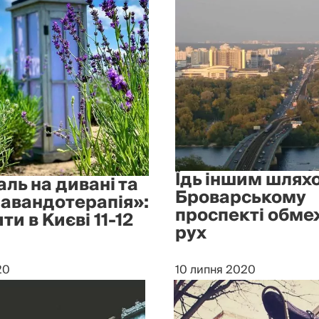
Їдь іншим шляхо
ль на дивані та
Броварському
авандотерапія»:
проспекті обме
ти в Києві 11-12
рух
20
10 липня 2020