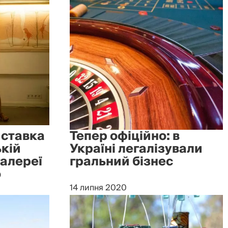
иставка
Тепер офіційно: в
ькій
Україні легалізували
галереї
гральний бізнес
о
14 липня 2020