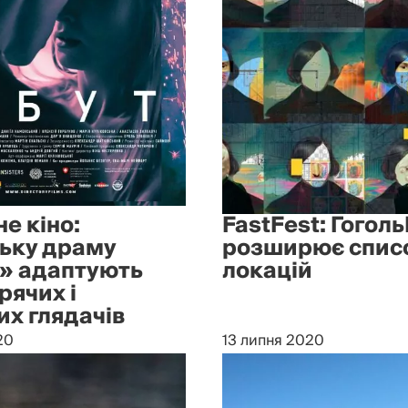
е кіно:
FastFest: Гоголь
ську драму
розширює спис
і» адаптують
локацій
рячих і
х глядачів
20
13 липня 2020