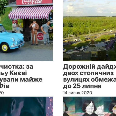
чистка: за
Дорожній дайдж
 у Києві
двох столичних
ували майже
вулицях обмежа
Фів
до 25 липня
20
14 липня 2020