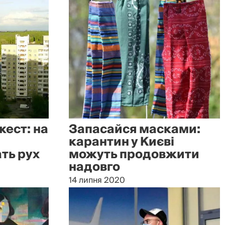
ест: на
Запасайся масками:
карантин у Києві
ть рух
можуть продовжити
надовго
14 липня 2020