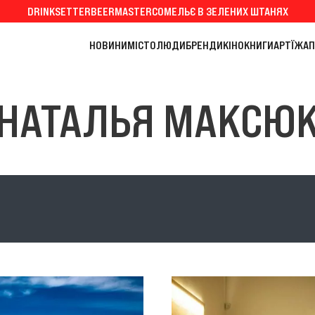
DRINKSETTER
BEERMASTER
СОМЕЛЬЄ В ЗЕЛЕНИХ ШТАНЯХ
НОВИНИ
МІСТО
ЛЮДИ
БРЕНДИ
КІНО
КНИГИ
АРТ
ЇЖА
П
НАТАЛЬЯ МАКСЮ