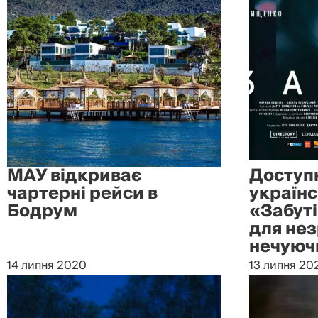
МАУ відкриває
Доступн
чартерні рейси в
україн
Бодрум
«Забут
для нез
нечуючи
14 липня 2020
13 липня 20