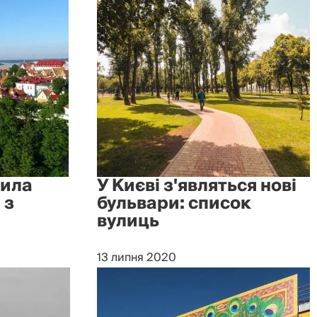
нила
У Києві з'являться нові
 з
бульвари: список
вулиць
13 липня 2020