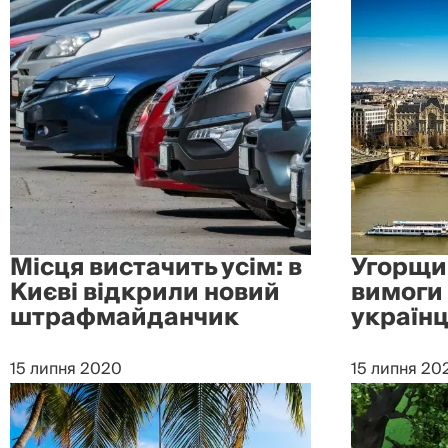
Місця вистачить усім: в
Угорщи
Києві відкрили новий
вимоги 
штрафмайданчик
українц
15 липня 2020
15 липня 20