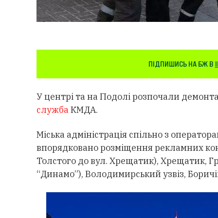
ПІДПИШИСЬ НА БЖ В
У центрі та на Подолі розпочали демонт
служба
КМДА.
Міська адміністрація спільно з оператор
впорядковано розміщення рекламних конс
Толстого до вул. Хрещатик), Хрещатик, Г
“Динамо”), Володимирський узвіз, Боричі