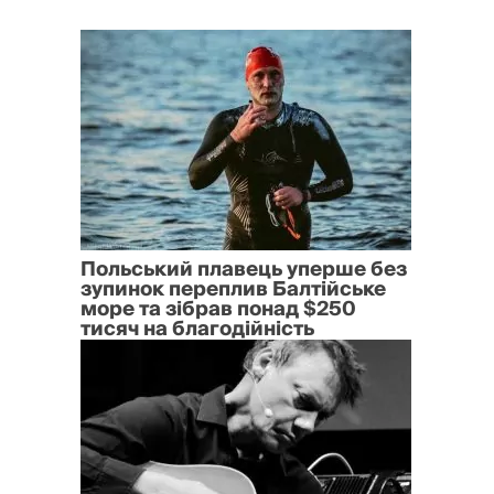
Польський плавець уперше без
зупинок переплив Балтійське
море та зібрав понад $250
тисяч на благодійність