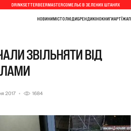
DRINKSETTER
BEERMASTER
СОМЕЛЬЄ В ЗЕЛЕНИХ ШТАНЯХ
НОВИНИ
МІСТО
ЛЮДИ
БРЕНДИ
КІНО
КНИГИ
АРТ
ЇЖА
П
ЧАЛИ ЗВІЛЬНЯТИ ВІД
КЛАМИ
ня 2017
1684