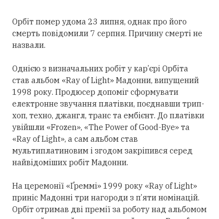
Орбіт помер удома 23 липня, однак про його
смерть повідомили 7 серпня. Причину смерті не
назвали.
Однією з визначальних робіт у кар’єрі Орбіта
став альбом «Ray of Light» Мадонни, випущений
1998 року. Продюсер допоміг сформувати
електронне звучання платівки, поєднавши трип-
хоп, техно, джангл, транс та ембієнт. До платівки
увійшли «Frozen», «The Power of Good-Bye» та
«Ray of Light», а сам альбом став
мультиплатиновим і згодом закріпився
серед
найвідоміших робіт Мадонни.
На церемонії «Ґреммі» 1999 року «Ray of Light»
приніс Мадонні
три
нагороди з п’яти номінацій.
Орбіт
отримав
дві премії за роботу над альбомом