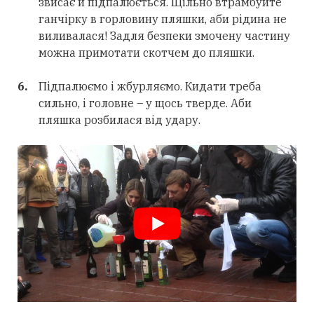
звисає й підпалюється. Щільно втрамбуйте
ганчірку в горловину пляшки, аби рідина не
виливалася! Задля безпеки змочену частину
можна примотати скотчем до пляшки.
Підпалюємо і жбурляємо. Кидати треба
сильно, і головне – у щось тверде. Аби
пляшка розбилася від удару.