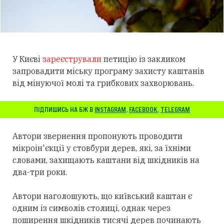
У Києві
зареєстрували
петицію із закликом
запровадити міську програму захисту каштанів
від мінуючої молі та грибкових захворювань.
ПІДПИШИСЬ НА БЖ В
INSTAGRAM
,
FACEBOOK
,
TELEGRAM
Автори звернення пропонують проводити
мікроін'єкції у стовбури дерев, які, за їхніми
словами, захищають каштани від шкідників на
два-три роки.
Автори наголошують, що київський каштан є
одним із символів столиці, однак через
поширення шкідників тисячі дерев починають