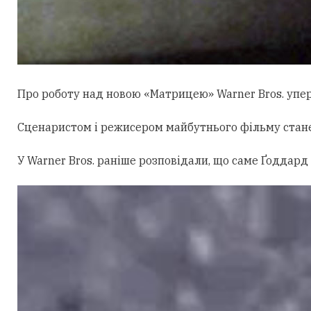
Про роботу над новою «Матрицею» Warner Bros. уперш
Сценаристом і режисером майбутнього фільму стан
У Warner Bros. раніше розповідали, що саме Ґоддард