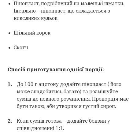
Пінопласт, подрібнений на маленькі шматки.
Ідеально – пінопласт, що складається з
невеликих кульок.
Щільний корок
Скотч
Спосіб приготування однієї порції:
До 100 г ацетону додайте пінопласт ( його
може знадобитись багато) та розмішуйте
суміш до повного розчинення. Пропорція має
бути такою, аби утворився густий сироп.
Коли суміш готова – додайте бензин у
співвідношенні 1:1.