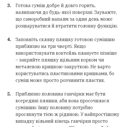
Готова суміш добре й довго горить,
налипаючи до будь-якої поверхні. Зауважте,
що саморобний напалм за один день може
розшаруватися й втратити головну функцію.
Заповніть скляну пляшку готовою сумішшю
приблизно на три чверті. Якщо
використовувати коктейль плануєте пізніше
– закрийте пляшку щільним корком чи
металевою кришкою-закруткою. Не варто
користуватись пластиковими кришками, бо
суміш може просто розчинити пластик.
Приблизно половина ганчірки має бути
всередині пляшки, аби вона просочилася
сумішшю. Іншу половину потрібно
просякнути тією ж рідиною. У найпростішому
випадку вільний кінець ганчірки просто