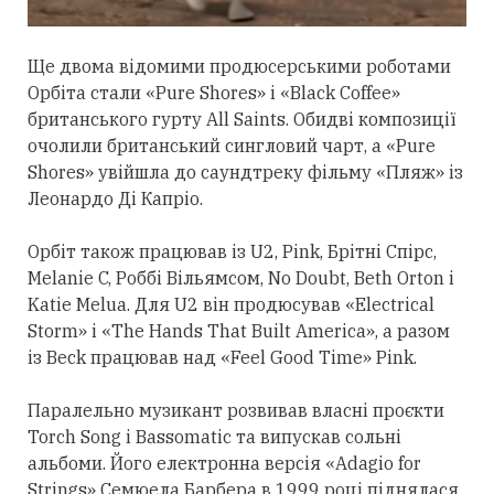
Ще двома відомими продюсерськими роботами
Орбіта
стали
«Pure Shores» і «Black Coffee»
британського гурту All Saints. Обидві композиції
очолили британський сингловий чарт, а «Pure
Shores» увійшла до саундтреку фільму «Пляж» із
Леонардо Ді Капріо.
Орбіт також працював із U2, Pink, Брітні Спірс,
Melanie C, Роббі Вільямсом, No Doubt, Beth Orton і
Katie Melua. Для U2 він продюсував «Electrical
Storm» і «The Hands That Built America», а разом
із Beck працював над «Feel Good Time» Pink.
Паралельно музикант розвивав власні проєкти
Torch Song і Bassomatic та випускав сольні
альбоми. Його електронна версія «Adagio for
Strings» Семюела Барбера в 1999 році піднялася