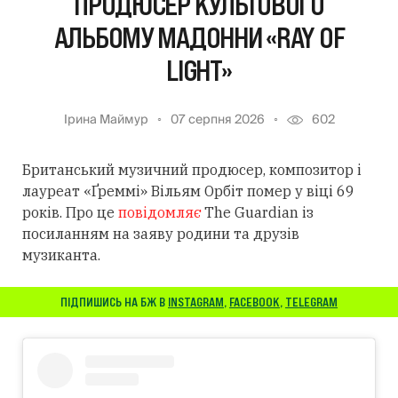
ПРОДЮСЕР КУЛЬТОВОГО
АЛЬБОМУ МАДОННИ «RAY OF
LIGHT»
Ірина Маймур
07 серпня 2026
602
Британський музичний продюсер, композитор і
лауреат «Ґреммі» Вільям Орбіт помер у віці 69
років. Про це
повідомляє
The Guardian із
посиланням
на заяву родини та друзів
музиканта.
ПІДПИШИСЬ НА БЖ В
INSTAGRAM
,
FACEBOOK
,
TELEGRAM