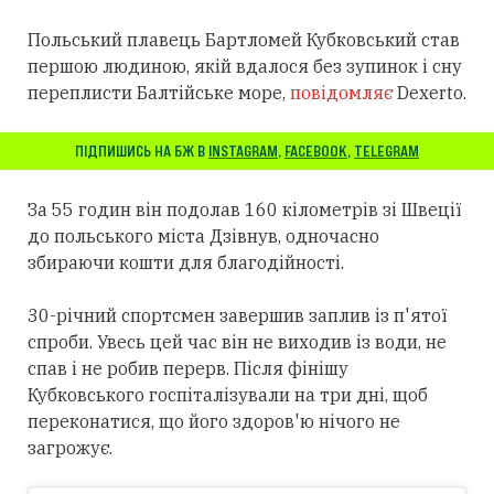
Польський плавець Бартломей Кубковський став
першою людиною, якій вдалося без зупинок і сну
переплисти Балтійське море,
повідомляє
Dexerto.
ПІДПИШИСЬ НА БЖ В
INSTAGRAM
,
FACEBOOK
,
TELEGRAM
За 55 годин він подолав 160 кілометрів зі Швеції
до польського міста Дзівнув, одночасно
збираючи кошти для благодійності.
30-річний спортсмен завершив заплив із п'ятої
спроби. Увесь цей час він не виходив із води, не
спав і не робив перерв. Після фінішу
Кубковського госпіталізували на три дні, щоб
переконатися, що його здоров'ю нічого не
загрожує.