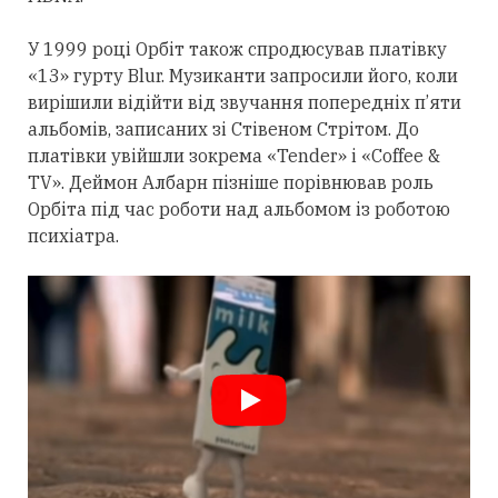
У 1999 році Орбіт також спродюсував платівку
«13» гурту Blur. Музиканти запросили його, коли
вирішили відійти від звучання попередніх п’яти
альбомів, записаних зі Стівеном Стрітом. До
платівки увійшли зокрема «Tender» і «Coffee &
TV». Деймон Албарн пізніше порівнював роль
Орбіта під час роботи над альбомом із роботою
психіатра.