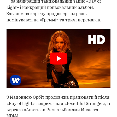
— за найкращий танцювальний запис «Ray of
Light» і найкращий попвокальний альбом.
Загалом за кар’єру продюсер сім разів
номінувався на «Ґреммі» та тричі перемагав.
З Мадонною Орбіт
продовжив
працювати й після
«Ray of Light»: зокрема, над «Beautiful Stranger», її
версією «American Pie», альбомами Music та
MDNA.