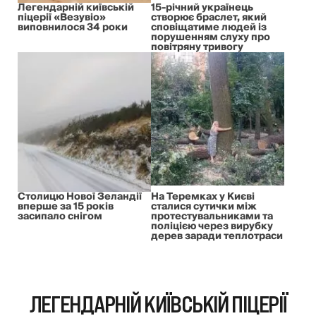
Легендарній київській
15-річний українець
піцерії «Везувіо»
створює браслет, який
виповнилося 34 роки
сповіщатиме людей із
порушенням слуху про
повітряну тривогу
Столицю Нової Зеландії
На Теремках у Києві
вперше за 15 років
сталися сутички між
засипало снігом
протестувальниками та
поліцією через вирубку
дерев заради теплотраси
ЛЕГЕНДАРНІЙ КИЇВСЬКІЙ ПІЦЕРІЇ