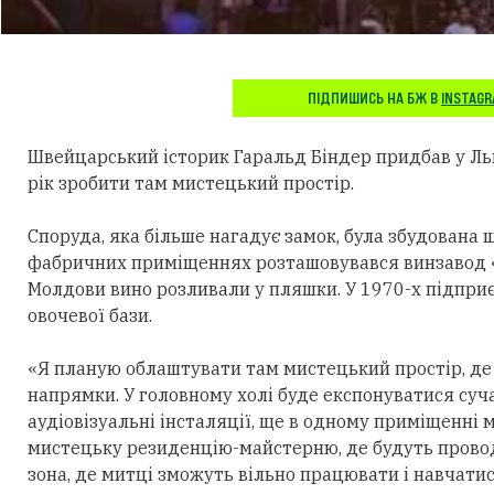
ПІДПИШИСЬ НА БЖ В
INSTAG
Швейцарський історик Гаральд Біндер придбав у Льв
рік зробити там мистецький простір.
Споруда, яка більше нагадує замок, була збудована щ
фабричних приміщеннях розташовувався винзавод «
Молдови вино розливали у пляшки. У 1970-х підпр
овочевої бази.
«Я планую облаштувати там мистецький простір, де 
напрямки. У головному холі буде експонуватися суча
аудіовізуальні інсталяції, ще в одному приміщенні
мистецьку резиденцію-майстерню, де будуть проводи
зона, де митці зможуть вільно працювати і навчатис