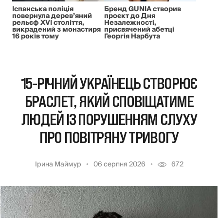
Іспанська поліція
Бренд GUNIA створив
повернула дерев’яний
проєкт до Дня
рельєф XVI століття,
Незалежності,
викрадений з монастиря
присвячений абетці
16 років тому
Георгія Нарбута
15-РІЧНИЙ УКРАЇНЕЦЬ СТВОРЮЄ
БРАСЛЕТ, ЯКИЙ СПОВІЩАТИМЕ
ЛЮДЕЙ ІЗ ПОРУШЕННЯМ СЛУХУ
ПРО ПОВІТРЯНУ ТРИВОГУ
Ірина Маймур
06 серпня 2026
672