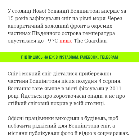
У столиці Нової Зеландії Веллінгтоні вперше за
15 років зафіксували сніг на рівні моря. Через
антарктичний холодний фронт в окремих
частинах Південного острова температура
опустилася до −9 °C,
пише
The Guardian.
ПІДПИШИСЬ НА БЖ В
INSTAGRAM
,
FACEBOOK
,
TELEGRAM
Сніг і мокрий сніг дісталися прибережної
частини Веллінгтона після полудня 4 серпня.
Востаннє таке явище в місті фіксували у 2011
році. Йдеться про короткочасні опади, а не про
стійкий сніговий покрив у всій столиці.
Офісні працівники виходили з будівель, щоб
побачити рідкісний для Веллінгтона сніг, а
містяни публікували фото й відео в соцмережах.