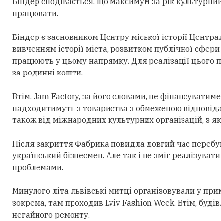
Біндер сподівається, що максимум за рік культурни
працювати.
Біндер є засновником Центру міської історії Центра
вивченням історії міста, розвитком публічної сфери
працюють у цьому напрямку. Для реалізації цього п
за родинні кошти.
Втім, Jam Factory, за його словами, не фінансуватим
надходитимуть з товариства з обмеженою відповідаль
також від міжнародних культурних організацій, з я
Після закриття Фабрика повидла довгий час перебув
український бізнесмен. Але так і не зміг реалізувати
проблемами.
Минулого літа львівські митці організовували у при
зокрема, там проходив Lviv Fashion Week. Втім, буді
негайного ремонту.