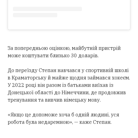
За попередньою оцінкою, майбутній пристрій
може коштувати близько 30 доларів.
До переїзду Степан навчався у спортивній школі
в Краматорську й майже щодня займався хокеєм.
У 2022 році він разом із батьками виїхав із
Донецької області до Німеччини, де продовжив
тренування та вивчив німецьку мову.
«Якщо це допоможе хоча б одній людині, уся
робота була недаремною», — каже Степан.