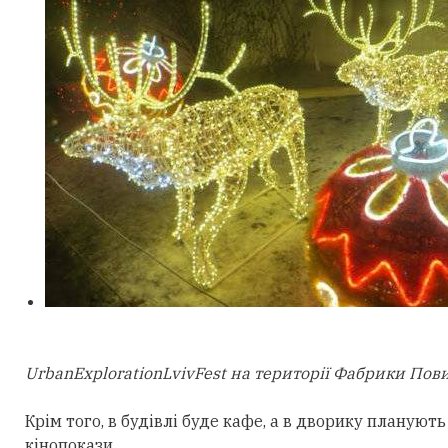
UrbanExplorationLvivFest на території Фабрики Пов
Крім того, в будівлі буде кафе, а в дворику планую
кінопокази.