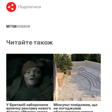
Поділитися
МІТКИ
НОВИНИ
Читайте також
У Британіїї заборонили
Мінкульт повідомив, що
вуличну рекламу нового
не погоджував