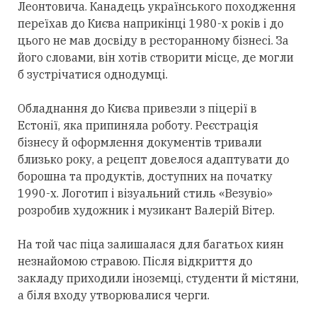
Леонтовича. Канадець українського походження
переїхав до Києва наприкінці 1980-х років і до
цього не мав досвіду в ресторанному бізнесі. За
його словами, він хотів створити місце, де могли
б зустрічатися однодумці.
Обладнання до Києва привезли з піцерії в
Естонії, яка припиняла роботу. Реєстрація
бізнесу й оформлення документів тривали
близько року, а рецепт довелося адаптувати до
борошна та продуктів, доступних на початку
1990-х. Логотип і візуальний стиль «Везувіо»
розробив художник і музикант Валерій Вітер.
На той час піца залишалася для багатьох киян
незнайомою стравою. Після відкриття до
закладу приходили іноземці, студенти й містяни,
а біля входу утворювалися черги.