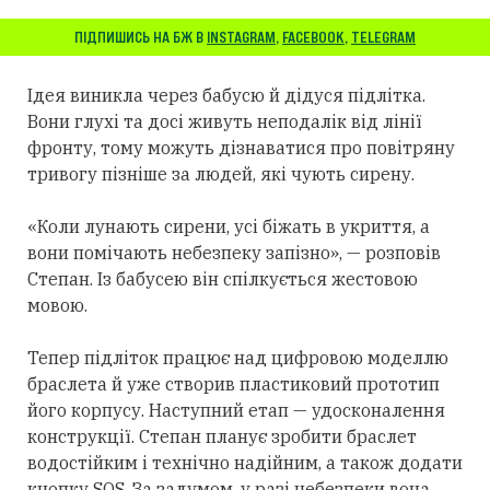
ПІДПИШИСЬ НА БЖ В
INSTAGRAM
,
FACEBOOK
,
TELEGRAM
Ідея виникла через бабусю й дідуся підлітка.
Вони глухі та досі живуть неподалік від лінії
фронту, тому можуть дізнаватися про повітряну
тривогу пізніше за людей, які чують сирену.
«Коли лунають сирени, усі біжать в укриття, а
вони помічають небезпеку запізно», — розповів
Степан. Із бабусею він спілкується жестовою
мовою.
Тепер підліток працює над цифровою моделлю
браслета й уже створив пластиковий прототип
його корпусу. Наступний етап — удосконалення
конструкції. Степан планує зробити браслет
водостійким і технічно надійним, а також додати
кнопку SOS. За задумом, у разі небезпеки вона