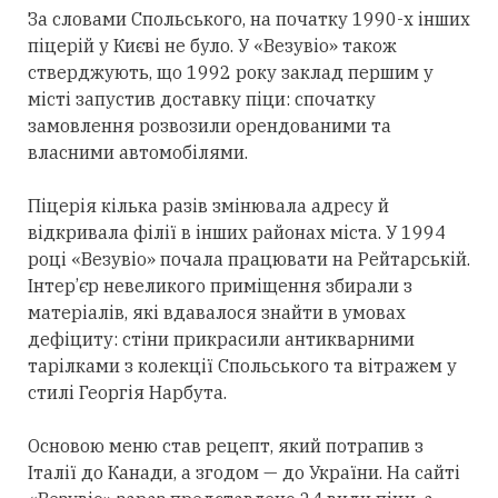
За словами Спольського, на початку 1990-х інших
піцерій у Києві не було. У «Везувіо» також
стверджують, що 1992 року заклад першим у
місті запустив доставку піци: спочатку
замовлення розвозили орендованими та
власними автомобілями.
Піцерія кілька разів змінювала адресу й
відкривала філії в інших районах міста. У 1994
році «Везувіо» почала працювати на Рейтарській.
Інтер’єр невеликого приміщення збирали з
матеріалів, які вдавалося знайти в умовах
дефіциту: стіни прикрасили антикварними
тарілками з колекції Спольського та вітражем у
стилі Георгія Нарбута.
Основою меню став рецепт, який потрапив з
Італії до Канади, а згодом — до України. На сайті