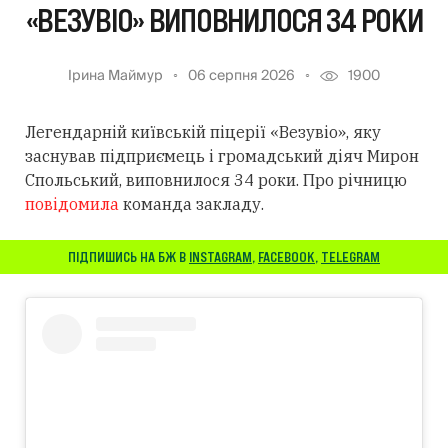
«ВЕЗУВІО» ВИПОВНИЛОСЯ 34 РОКИ
Ірина Маймур
06 серпня 2026
1900
Легендарній київській піцерії «Везувіо», яку
заснував підприємець і громадський діяч Мирон
Спольський, виповнилося 34 роки. Про річницю
повідомила
команда закладу.
ПІДПИШИСЬ НА БЖ В
INSTAGRAM
,
FACEBOOK
,
TELEGRAM