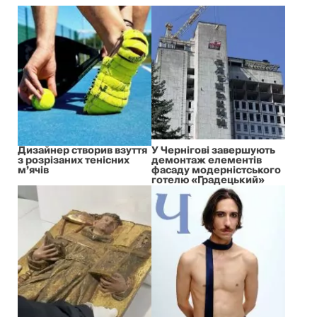
Дизайнер створив взуття
У Чернігові завершують
з розрізаних тенісних
демонтаж елементів
м’ячів
фасаду модерністського
готелю «Градецький»