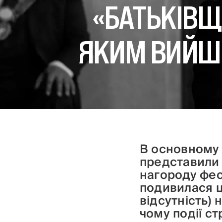
«БАТЬКІВЩ
ЯКИМ ВИЙШО
В основному 
представили 
нагороду фес
подивилася цю
відсутність) 
чому події ст