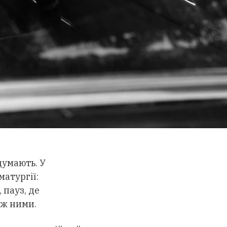
 думають. У
атургії:
 пауз, де
іж ними.