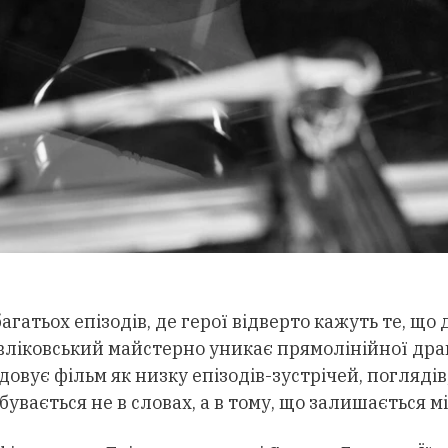
багатьох епізодів, де герої відверто кажуть те, що
вліковський майстерно уникає прямолінійної драм
довує фільм як низку епізодів-зустрічей, поглядів,
увається не в словах, а в тому, що залишається м