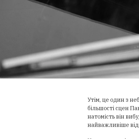
Утім, це один з не
більшості сцен Па
натомість він вибу
найважливіше відб