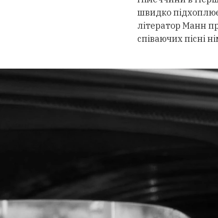
швидко підхоплює 
літератор Манн пр
співаючих пісні ні