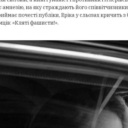
амнезію, на яку страждають його співвітчизники
иймає почесті публіки, Еріка у сльозах кричить з
мців: «Кляті фашисти!».