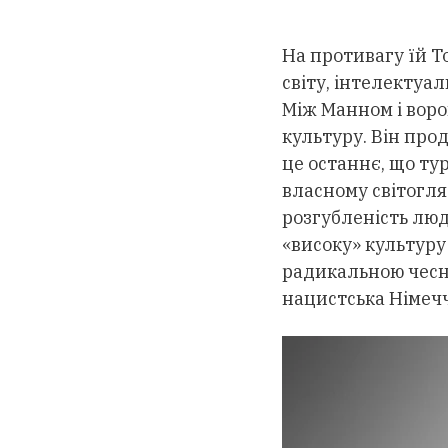
На противагу їй Т
світу, інтелектуал
Між Манном і воро
культуру. Він про
це останнє, що тур
власному світогля
розгубленість люди
«високу» культуру
радикальною чесні
нацистська Німеч