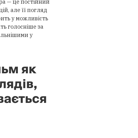
гра — це постійний
ій, але її погляд
рить у можливість
ить голосніше за
сильнішими у
льм як
лядів,
вається