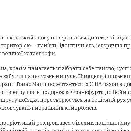
вліковський знову повертається до тем, які, здає
територією — пам’ять, ідентичність, історична пр
 великої катастрофи.
а, країна намагається зібрати себе наново, суспі
е забуття нацистське минуле. Німецький письмен
ігрант Томас Манн повертається із США разом з д
ю та вирушає в подорож із Франкфурта до Веймар
шруту поїздка перетворюється на болісний рух 
амовчувань і моральних компромісів.
патріот, який розпрощався з ідеями націоналізму
 світовій, а нині гуманіст і противник гітлерівсь