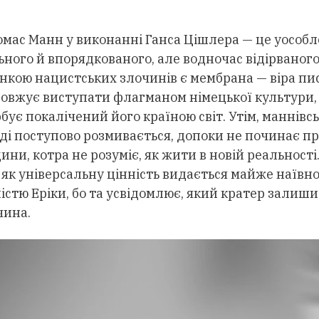
омас Манн у виконанні Ганса Цішлера — це уособл
ьного й впорядкованого, але водночас відірваного
нкою нацистських злочинів є мембрана — віра пи
довжує виступати флагманом німецької культури,
бує покалічений його країною світ. Утім, маннівс
ді поступово розмивається, допоки не починає п
ни, котра не розуміє, як жити в новій реальності.
 як універсальну цінність видається майже наївно
стю Еріки, бо та усвідомлює, який кратер залишил
чина.