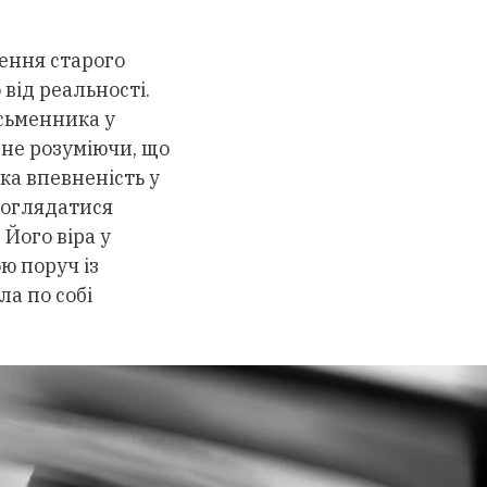
ення старого
 від реальності.
сьменника у
 не розуміючи, що
ька впевненість у
роглядатися
 Його віра у
ю поруч із
а по собі