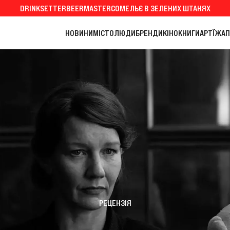
DRINKSETTER
BEERMASTER
СОМЕЛЬЄ В ЗЕЛЕНИХ ШТАНЯХ
НОВИНИ
МІСТО
ЛЮДИ
БРЕНДИ
КІНО
КНИГИ
АРТ
ЇЖА
П
РЕЦЕНЗІЯ