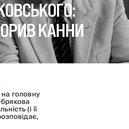
КОВСЬКОГО:
КОРИВ КАННИ
ю
 на головну
ебрякова
ність (і її
розповідає,