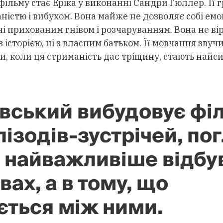
ільму стає Еріка у виконанні Сандри Гюллер. Її 
ністю і вибухом. Вона майже не дозволяє собі емоц
і прихованим гнівом і розчаруванням. Вона не ві
 історією, ні з власним батьком. Її мовчання звуч
и, коли ця стриманість дає тріщину, стають най
вський вибудовує фі
пізодів-зустрічей, пог
е найважливіше відбу
вах, а в тому, що
ться між ними.