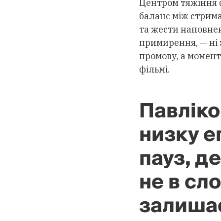
Центром тяжіння ф
баланс між стрима
та жести наповнен
примирення, — ні з
промову, а момент
фільмі.
Павліко
низку е
пауз, д
не в сло
залишає