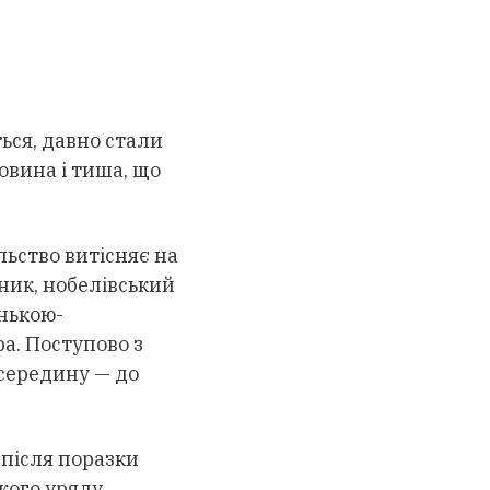
ться, давно стали
овина і тиша, що
льство витісняє на
ник, нобелівський
онькою-
а. Поступово з
усередину — до
 після поразки
кого уряду,