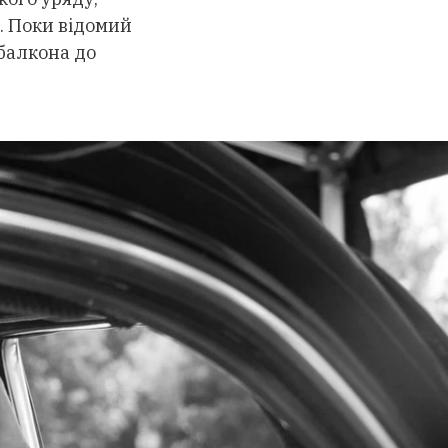
. Поки відомий
 балкона до