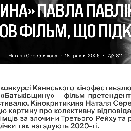
ИНА» ПАВЛА ПАВЛІ
В ФІЛЬМ, ЩО ПІД
Наталя Серебрякова
18 травня 2026
311
конкурсі Каннського кінофестивал
«Батьківщину» — фільм-претендент
тивалю. Кінокритикиня Наталя Сер
 картину про колективну відповідаль
німців за злочини Третього Рейху та 
річки так нагадують 2020-ті.