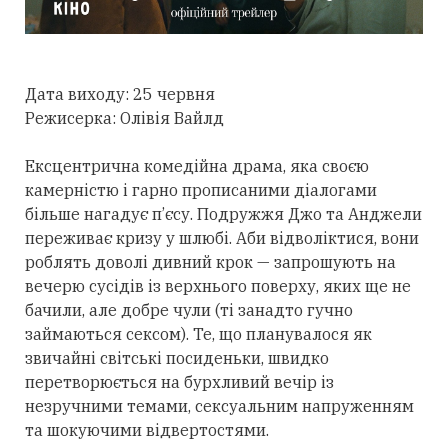
Дата виходу: 25 червня
Режисерка: Олівія Вайлд
Ексцентрична комедійна драма, яка своєю
камерністю і гарно прописаними діалогами
більше нагадує п’єcу. Подружжя Джо та Анджели
переживає кризу у шлюбі. Аби відволіктися, вони
роблять доволі дивний крок — запрошують на
вечерю сусідів із верхнього поверху, яких ще не
бачили, але добре чули (ті занадто гучно
займаються сексом). Те, що планувалося як
звичайні світські посиденьки, швидко
перетворюється на бурхливий вечір із
незручними темами, сексуальним напруженням
та шокуючими відвертостями.