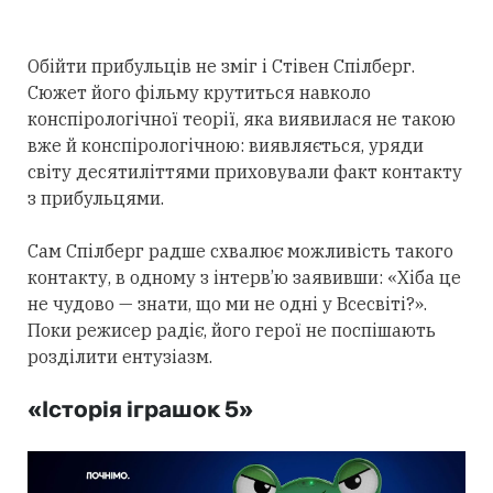
Обійти прибульців не зміг і Стівен Спілберг.
Сюжет його фільму крутиться навколо
конспірологічної теорії, яка виявилася не такою
вже й конспірологічною: виявляється, уряди
світу десятиліттями приховували факт контакту
з прибульцями.
Сам Спілберг радше схвалює можливість такого
контакту, в одному з інтерв’ю заявивши: «Хіба це
не чудово — знати, що ми не одні у Всесвіті?».
Поки режисер радіє, його герої не поспішають
розділити ентузіазм.
«Історія іграшок 5»