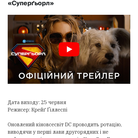
«Суперґьорл»
Дата виходу: 25 червня
Режисер: Крейґ Ґіллеспі
Оновлений кіновсесвіт DC проводить ротацію,
виводячи у перші лави другорядних і не