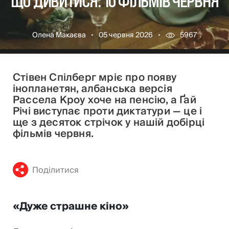
ЩО ДИВИТИСЯ: 10 ФІЛЬМІВ ЧЕРВНЯ
Олена Макаєва
05 червня 2026
5967
Стівен Спілберг мріє про появу
інопланетян, албанська версія
Рассела Кроу хоче на пенсію, а Ґай
Річі виступає проти диктатури — це і
ще з десяток стрічок у нашій добірці
фільмів червня.
Поділитися
«Дуже страшне кіно»