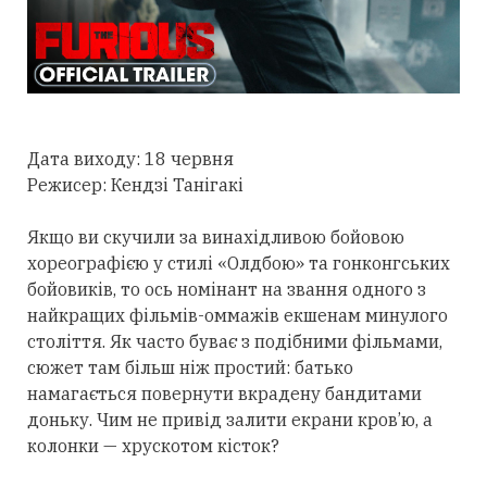
Дата виходу: 18 червня
Режисер: Кендзі Танігакі
Якщо ви скучили за винахідливою бойовою
хореографією у стилі «Олдбою» та гонконгських
бойовиків, то ось номінант на звання одного з
найкращих фільмів-оммажів екшенам минулого
століття. Як часто буває з подібними фільмами,
сюжет там більш ніж простий: батько
намагається повернути вкрадену бандитами
доньку. Чим не привід залити екрани кров’ю, а
колонки — хрускотом кісток?