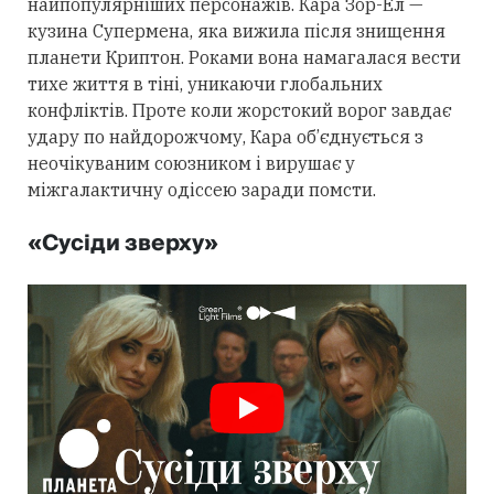
найпопулярніших персонажів. Кара Зор-Ел —
кузина Супермена, яка вижила після знищення
планети Криптон. Роками вона намагалася вести
тихе життя в тіні, уникаючи глобальних
конфліктів. Проте коли жорстокий ворог завдає
удару по найдорожчому, Кара об’єднується з
неочікуваним союзником і вирушає у
міжгалактичну одіссею заради помсти.
«Сусіди зверху»