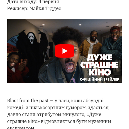
Дата виходу: 4 червня
Режисер: Майкл Тіддес
Blast from the past — у часи, коли абсурдні
комедії з низькосортним гумором, здається,
давно стали атрибутом минулого, «Дуже
страшне кіно» відмовляється бути музейним
експонатом.