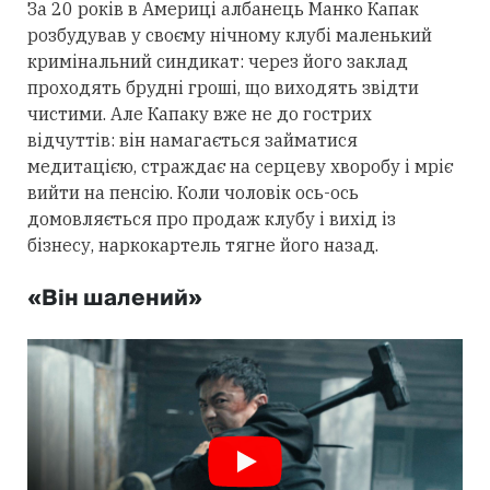
За 20 років в Америці албанець Манко Капак
розбудував у своєму нічному клубі маленький
кримінальний синдикат: через його заклад
проходять брудні гроші, що виходять звідти
чистими. Але Капаку вже не до гострих
відчуттів: він намагається займатися
медитацією, страждає на серцеву хворобу і мріє
вийти на пенсію. Коли чоловік ось-ось
домовляється про продаж клубу і вихід із
бізнесу, наркокартель тягне його назад.
«Він шалений»