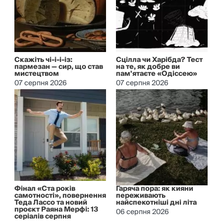
Скажіть чі-і-і-із:
Сцілла чи Харібда? Тест
пармезан — сир, що став
на те, як добре ви
мистецтвом
пам'ятаєте «Одіссею»
07 серпня 2026
07 серпня 2026
Фінал «Ста років
Гаряча пора: як кияни
самотності», повернення
переживають
Теда Лассо та новий
найспекотніші дні літа
проєкт Раяна Мерфі: 13
06 серпня 2026
серіалів серпня