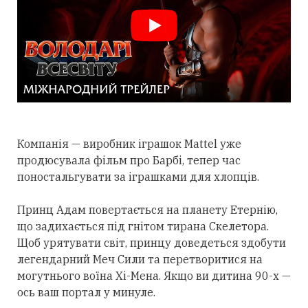
Компанія — виробник іграшок Mattel уже
продюсувала фільм про Барбі, тепер час
поностальгувати за іграшками для хлопців.
Принц Адам повертається на планету Етернію,
що задихається під гнітом тирана Скелетора.
Щоб урятувати світ, принцу доведеться здобути
легендарний Меч Сили та перетворитися на
могутнього воїна Хі-Мена. Якщо ви дитина 90-х —
ось ваш портал у минуле.