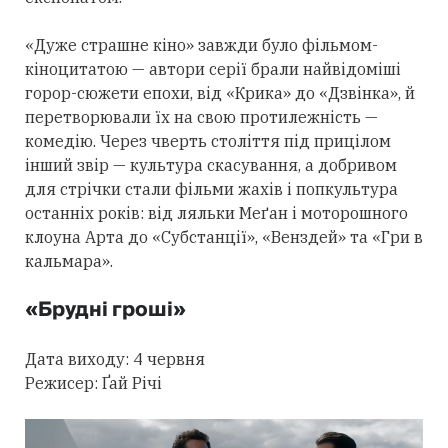
«Дуже страшне кіно» завжди було фільмом-
кіноцитатою — автори серії брали найвідоміші
горор-сюжети епохи, від «Крика» до «Дзвінка», й
перетворювали їх на свою протилежність —
комедію. Через чверть століття під прицілом
інший звір — культура скасування, а добривом
для стрічки стали фільми жахів і попкультура
останніх років: від ляльки Меґан і моторошного
клоуна Арта до «Субстанції», «Венздей» та «Гри в
кальмара».
«Брудні гроші»
Дата виходу: 4 червня
Режисер: Ґай Річі