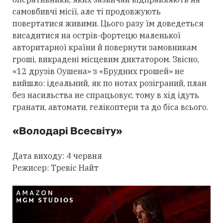
самовбивчі місії, але ті продовжують
повертатися живими. Цього разу їм доведеться
висадитися на острів-фортецю маленької
авторитарної країни й повернути замовникам
гроші, викрадені місцевим диктатором. Звісно,
«12 друзів Оушена» з «Брудних грошей» не
вийшло: ідеальний, як по нотах розіграний, план
без насильства не спрацьовує, тому в хід ідуть
гранати, автомати, гелікоптери та до біса всього.
«Володарі Всесвіту»
Дата виходу: 4 червня
Режисер: Тревіс Найт