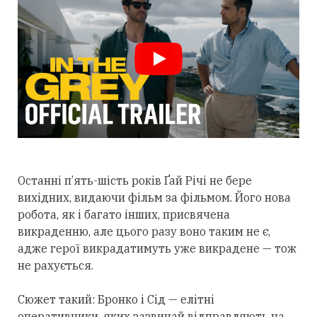
Останні п’ять-шість років Ґай Річі не бере
вихідних, видаючи фільм за фільмом. Його нова
робота, як і багато інших, присвячена
викраденню, але цього разу воно таким не є,
адже герої викрадатимуть уже викрадене — тож
не рахується.
Сюжет такий: Бронко і Сід — елітні
оперативники, яких зазвичай відправляють на