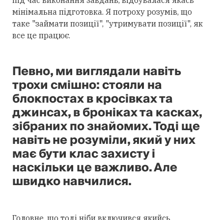
під час виконання завдань, відбувалася якась
мінімальна підготовка. Я потроху розумів, що
таке "займати позиції", "утримувати позиції", як
все це працює.
Певно, ми виглядали навіть
трохи смішно: стояли на
блокпостах в кросівках та
джинсах, в броніках та касках,
зібраних по знайомих. Тоді ще
навіть не розуміли, який у них
має бути клас захисту і
наскільки це важливо. Але
швидко навчилися.
Головне, що тоді ніби включився якийсь