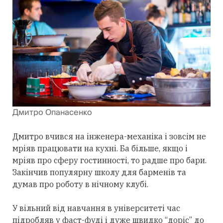
Дмитро Опанасенко
Дмитро вчився на інженера-механіка і зовсім не
мріяв працювати на кухні. Ба більше, якщо і
мріяв про сферу гостинності, то радше про бари.
Закінчив популярну школу для барменів та
думав про роботу в нічному клубі.
У вільний від навчання в університеті час
підробляв у фаст-фуді і дуже швидко “доріс” до