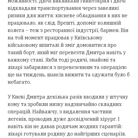
можливості. Двічі викликали гвинтокрил і двічі
відкладали транспортування через завеликі
ризики для життя: кисневе обладнання в них не
працювало, як слід. Врешті, допоміг колишній
колега – теж з ресторанної індустрії, бармен. Він
на той момент працював у Київському
військовому шпиталі й зміг домовитися про
такий борт, який міг перевезти Дмитра навіть у
важкому стані. Якби тоді родичі, знайомі та
лікарі забарилися з перевезенням та операцією
ще на тиждень, шансів вижити та одужати було б
небагато.
У Києві Дмитра декілька разів вводили у штучну
кому та зробили низку надзвичайно складних
операцій. Найважчу, з видалення частини
легенів, проводив дуже досвідчений хірург. І
навіть він не давав родичам жодних гарантій:
лікарі готували родину до найгірших сценаріїв.