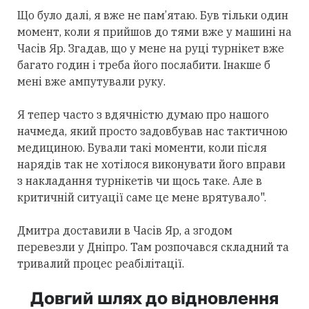
Що було далі, я вже не пам’ятаю. Був тільки один
момент, коли я прийшов до тями вже у машині на
Часів Яр. Згадав, що у мене на руці турнікет вже
багато годин і треба його послабити. Інакше б
мені вже ампутували руку.
Я тепер часто з вдячністю думаю про нашого
начмеда, який просто задовбував нас тактичною
медициною. Бували такі моменти, коли після
нарядів так не хотілося виконувати його вправи
з накладання турнікетів чи щось таке. Але в
критичній ситуації саме це мене врятувало".
Дмитра доставили в Часів Яр, а згодом
перевезли у Дніпро. Там розпочався складний та
тривалий процес реабілітації.
Довгий шлях до відновлення