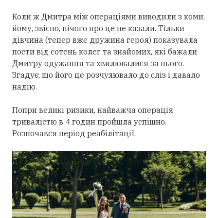
Коли ж Дмитра між операціями виводили з коми,
йому, звісно, нічого про це не казали. Тільки
дівчина (тепер вже дружина героя) показувала
пости від сотень колег та знайомих, які бажали
Дмитру одужання та хвилювалися за нього.
Згадує, що його це розчулювало до сліз і давало
надію.
Попри великі ризики, найважча операція
тривалістю в 4 годин пройшла успішно.
Розпочався період реабілітації.