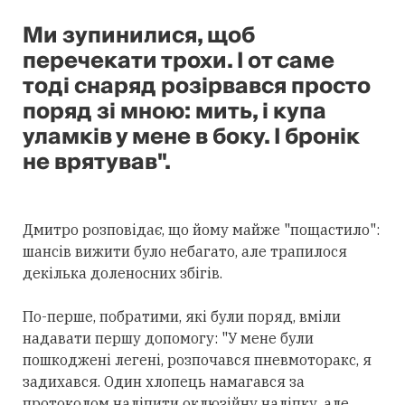
Ми зупинилися, щоб
перечекати трохи. І от саме
тоді снаряд розірвався просто
поряд зі мною: мить, і купа
уламків у мене в боку. І бронік
не врятував".
Дмитро розповідає, що йому майже "пощастило":
шансів вижити було небагато, але трапилося
декілька доленосних збігів.
По-перше, побратими, які були поряд, вміли
надавати першу допомогу: "У мене були
пошкоджені легені, розпочався пневмоторакс, я
задихався. Один хлопець намагався за
протоколом наліпити оклюзійну наліпку, але