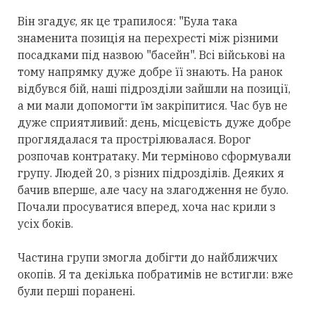
Він згадує, як це трапилося: "Була така
знаменита позиція на перехресті між різними
посадками під назвою "басейн". Всі військові на
тому напрямку дуже добре її знають. На ранок
відбувся бій, наші підрозділи зайшли на позиції,
а ми мали допомогти їм закріпитися. Час був не
дуже сприятливий: день, місцевість дуже добре
проглядалася та прострілювалася. Ворог
розпочав контратаку. Ми терміново сформували
групу. Людей 20, з різних підрозділів. Деяких я
бачив вперше, але часу на злагодження не було.
Почали просуватися вперед, хоча нас крили з
усіх боків.
Частина групи змогла добігти до найближчих
окопів. Я та декілька побратимів не встигли: вже
були перші поранені.