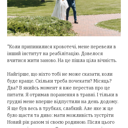
"Коли припинилися кровотечі, мене перевели в
інший інститут на реабілітацію. Довелося
вчитися жити заново. На це пішла ціла вічність.
Найгірше, що ніхто тобі не може сказати, коли
буде краще. Скільки треба почекати? Місяць?
Два? В якийсь момент я вже перестав про це
питати. Я отримав поранення в травні. І тільки в
грудні мене вперше відпустили на день додому.
Я ще був весь в трубках, слабкий. Але яке ж це
було щастя та диво: мати можливість зустріти
Новий рік разом зі своєю родиною. Після цього