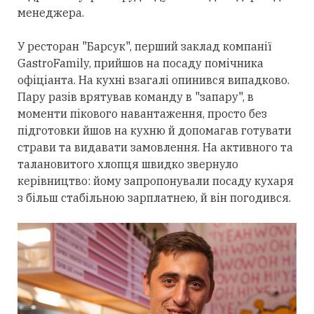
менеджера.
У ресторан "Барсук", перший заклад компанії
GastroFamily, прийшов на посаду помічника
офіціанта. На кухні взагалі опинився випадково.
Пару разів врятував команду в "запару", в
моменти пікового навантаження, просто без
підготовки йшов на кухню й допомагав готувати
страви та видавати замовлення. На активного та
талановитого хлопця швидко звернуло
керівництво: йому запропонували посаду кухаря
з більш стабільною зарплатнею, й він погодився.