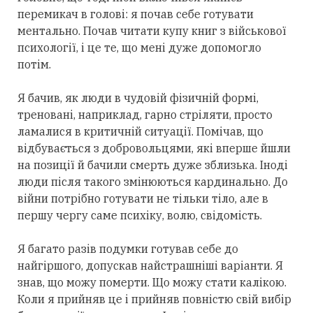
перемикач в голові: я почав себе готувати
ментально. Почав читати купу книг з військової
психології, і це те, що мені дуже допомогло
потім.
Я бачив, як люди в чудовій фізичній формі,
треновані, наприклад, гарно стріляти, просто
ламалися в критичній ситуації. Помічав, що
відбувається з добровольцями, які вперше йшли
на позиції й бачили смерть дуже зблизька. Іноді
люди після такого змінюються кардинально. До
війни потрібно готувати не тільки тіло, але в
першу чергу саме психіку, волю, свідомість.
Я багато разів подумки готував себе до
найгіршого, допускав найстрашніші варіанти. Я
знав, що можу померти. Що можу стати калікою.
Коли я прийняв це і прийняв повністю свій вибір