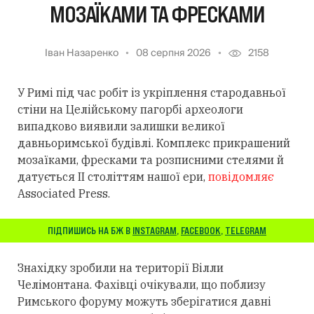
МОЗАЇКАМИ ТА ФРЕСКАМИ
Іван Назаренко
08 серпня 2026
2158
У Римі під час робіт із укріплення стародавньої
стіни на Целійському пагорбі археологи
випадково виявили залишки великої
давньоримської будівлі. Комплекс прикрашений
мозаїками, фресками та розписними стелями й
датується II століттям нашої ери,
повідомляє
Associated Press.
ПІДПИШИСЬ НА БЖ В
INSTAGRAM
,
FACEBOOK
,
TELEGRAM
Знахідку зробили на території Вілли
Челімонтана. Фахівці очікували, що поблизу
Римського форуму можуть зберігатися давні