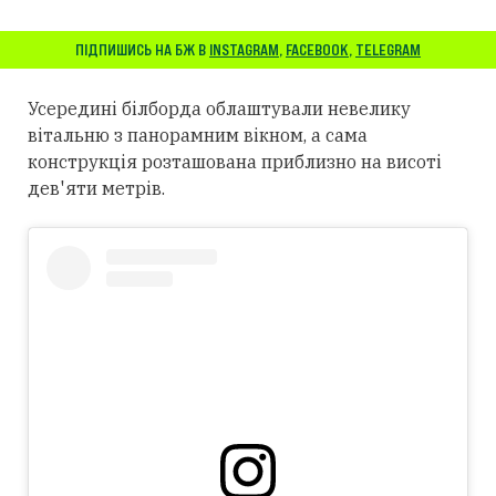
ПІДПИШИСЬ НА БЖ В
INSTAGRAM
,
FACEBOOK
,
TELEGRAM
Усередині білборда облаштували невелику
вітальню з панорамним вікном, а сама
конструкція розташована приблизно на висоті
дев'яти метрів.