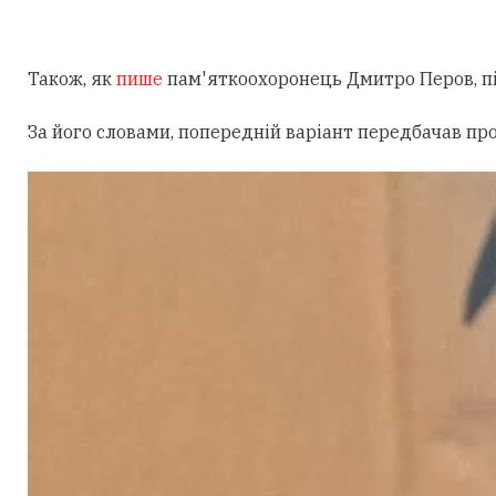
Також, як
пише
пам'яткоохоронець Дмитро Перов, під
За його словами, попередній варіант передбачав пр