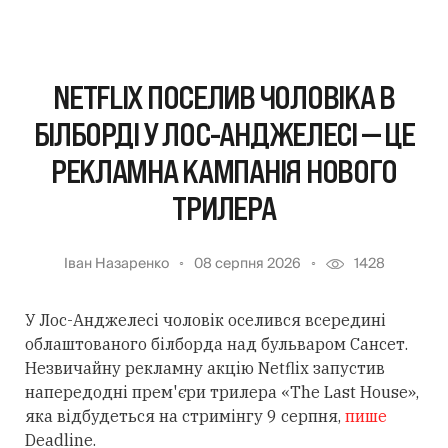
NETFLIX ПОСЕЛИВ ЧОЛОВІКА В
БІЛБОРДІ У ЛОС-АНДЖЕЛЕСІ — ЦЕ
РЕКЛАМНА КАМПАНІЯ НОВОГО
ТРИЛЕРА
Іван Назаренко
08 серпня 2026
1428
У Лос-Анджелесі чоловік оселився всередині
облаштованого білборда над бульваром Сансет.
Незвичайну рекламну акцію Netflix запустив
напередодні прем'єри трилера «The Last House»,
яка відбудеться на стримінгу 9 серпня,
пише
Deadline.