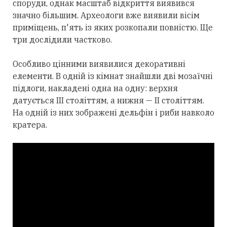
споруди, однак масштаб відкриття виявився
значно більшим. Археологи вже виявили вісім
приміщень, п'ять із яких розкопали повністю. Ще
три дослідили частково.
Особливо цінними виявилися декоративні
елементи. В одній із кімнат знайшли дві мозаїчні
підлоги, накладені одна на одну: верхня
датується III століттям, а нижня — II століттям.
На одній із них зображені дельфін і риби навколо
кратера.