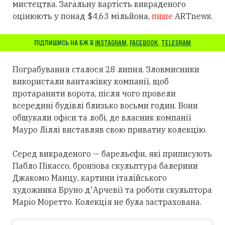
мистецтва. Загальну вартість викраденого
оцінюють у понад $4,63 мільйона,
пише
ARTnews.
ПІДПИШИСЬ НА БЖ В
INSTAGRAM
,
FACEBOOK
,
TELEGRAM
Пограбування сталося 28 липня. Зловмисники
використали вантажівку компанії, щоб
протаранити ворота, після чого провели
всередині будівлі близько восьми годин. Вони
обшукали офіси та лобі, де власник компанії
Мауро Ліллі виставляв свою приватну колекцію.
Серед викраденого — барельєфи, які приписують
Пабло Пікассо, бронзова скульптура балерини
Джакомо Манцу, картини італійського
художника Бруно д'Арчевії та роботи скульптора
Маріо Моретто. Колекція не була застрахована.