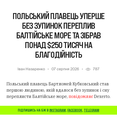
ПОЛЬСЬКИЙ ПЛАВЕЦЬ УПЕРШЕ
БЕЗ ЗУПИНОК ПЕРЕПЛИВ
БАЛТІЙСЬКЕ МОРЕ ТА ЗІБРАВ
ПОНАД $250 ТИСЯЧ НА
БЛАГОДІЙНІСТЬ
Іван Назаренко
07 серпня 2026
787
Польський плавець Бартломей Кубковський став
першою людиною, якій вдалося без зупинок і сну
переплисти Балтійське море,
повідомляє
Dexerto.
ПІДПИШИСЬ НА БЖ В
INSTAGRAM
,
FACEBOOK
,
TELEGRAM