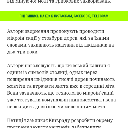
від мінуючої молі та грибкових захворювань.
ПІДПИШИСЬ НА БЖ В
INSTAGRAM
,
FACEBOOK
,
TELEGRAM
Автори звернення пропонують проводити
мікроін'єкції у стовбури дерев, які, за їхніми
словами, захищають каштани від шкідників на
два-три роки.
Автори наголошують, що київський каштан є
одним із символів столиці, однак через
поширення шкідників тисячі дерев починають
жовтіти та втрачати листя вже в середині літа.
Вони зазначають, що технологію мікроін'єкцій
уже тестували комунальні підприємства, і вона
не шкодить довкіллю чи мешканцям міста.
Петиція закликає Київраду розробити окрему
програму захисту каштанів, забезпечити