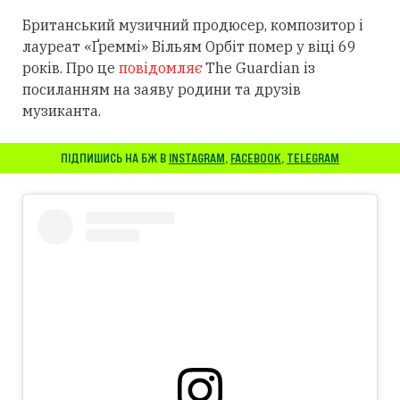
Британський музичний продюсер, композитор і
лауреат «Ґреммі» Вільям Орбіт помер у віці 69
років. Про це
повідомляє
The Guardian із
посиланням
на заяву родини та друзів
музиканта.
ПІДПИШИСЬ НА БЖ В
INSTAGRAM
,
FACEBOOK
,
TELEGRAM