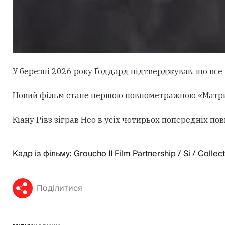
У березні 2026 року Ґоддард підтверджував, що все щ
Новий фільм стане першою повнометражною «Матрице
Кіану Рівз зіграв Нео в усіх чотирьох попередніх 
Кадр із фільму: Groucho II Film Partnership / Si / Collec
Поділитися