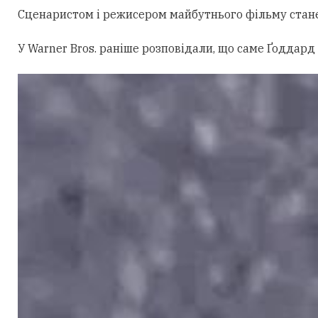
Сценаристом і режисером майбутнього фільму стан
У Warner Bros. раніше розповідали, що саме Ґоддард