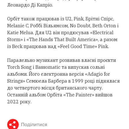
Леонардо Ді Капріо.
Орбіт також працював із U2, Pink, Брітні Спірс,
Melanie C, Роббі Вільямсом, No Doubt, Beth Orton і
Katie Melua. Для U2 він продюсував «Electrical
Storm» і «The Hands That Built America», а разом
із Beck працював над «Feel Good Time» Pink.
Паралельно музикант розвивав власні проєкти
Torch Song і Bassomatic та випускав сольні
альбоми. Його електронна версія «Adagio for
Strings» Семюела Барбера в 1999 році піднялася
до четвертого місця британського чарту.
Останній альбом Орбіта «The Painter» вийшов
2022 року.
Поділитися