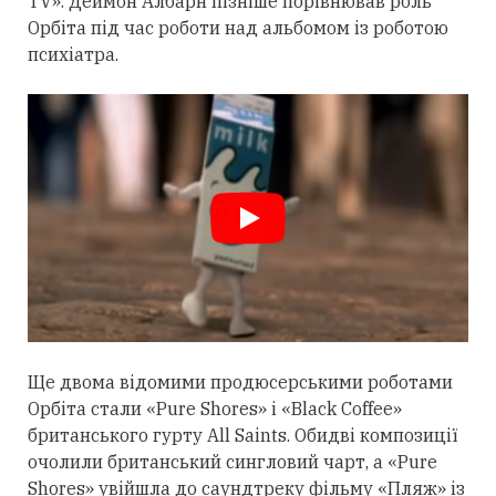
TV». Деймон Албарн пізніше порівнював роль
Орбіта під час роботи над альбомом із роботою
психіатра.
Ще двома відомими продюсерськими роботами
Орбіта
стали
«Pure Shores» і «Black Coffee»
британського гурту All Saints. Обидві композиції
очолили британський сингловий чарт, а «Pure
Shores» увійшла до саундтреку фільму «Пляж» із