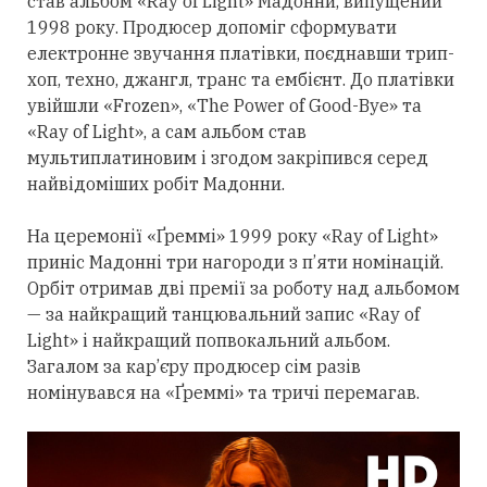
став альбом «Ray of Light» Мадонни, випущений
1998 року. Продюсер допоміг сформувати
електронне звучання платівки, поєднавши трип-
хоп, техно, джангл, транс та ембієнт. До платівки
увійшли «Frozen», «The Power of Good-Bye» та
«Ray of Light», а сам альбом став
мультиплатиновим і згодом закріпився
серед
найвідоміших робіт Мадонни.
На церемонії «Ґреммі» 1999 року «Ray of Light»
приніс Мадонні
три
нагороди з п’яти номінацій.
Орбіт
отримав
дві премії за роботу над альбомом
— за найкращий танцювальний запис «Ray of
Light» і найкращий попвокальний альбом.
Загалом за кар’єру продюсер сім разів
номінувався на «Ґреммі» та тричі перемагав.