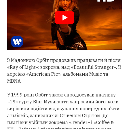
З Мадонною Орбіт
продовжив
працювати й після
«Ray of Light»: зокрема, над «Beautiful Stranger», її
версією «American Pie», альбомами Music та
MDNA.
У 1999 році Орбіт також спродюсував платівку
«13» гурту Blur. Музиканти запросили його, коли
вирішили відійти від звучання попередніх п’яти
альбомів, записаних зі Стівеном Стрітом. До
платівки увійшли зокрема «Tender» і «Coffee &