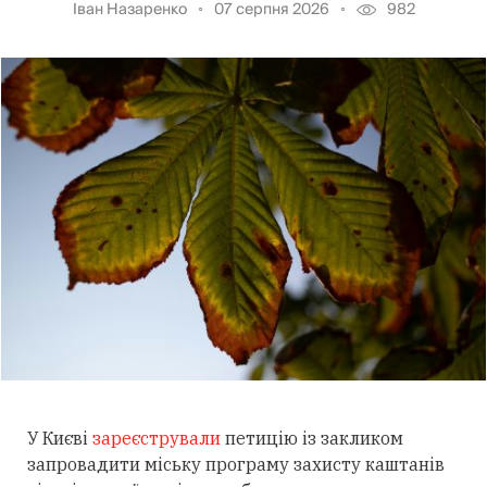
Іван Назаренко
07 серпня 2026
982
У Києві
зареєстрували
петицію із закликом
запровадити міську програму захисту каштанів