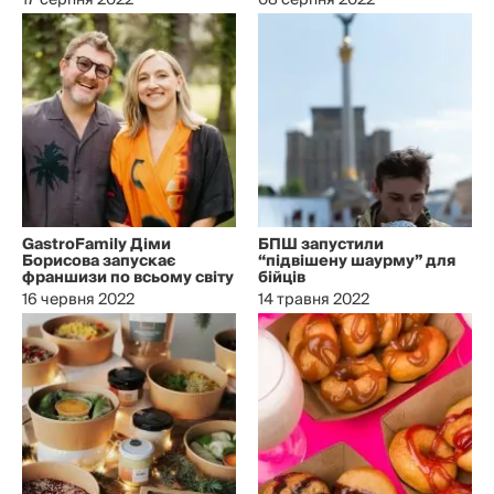
17 серпня 2022
08 серпня 2022
GastroFamily Діми
БПШ запустили
Борисова запускає
“підвішену шаурму” для
франшизи по всьому світу
бійців
16 червня 2022
14 травня 2022