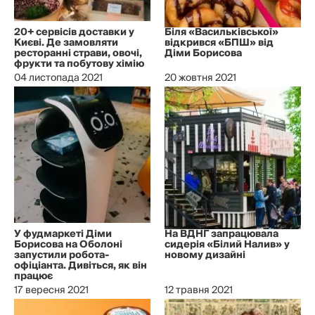
20+ сервісів доставки у
Біля «Васильківської»
Києві. Де замовляти
відкрився «БПШ» від
ресторанні страви, овочі,
Діми Борисова
фрукти та побутову хімію
04 листопада 2021
20 жовтня 2021
У фудмаркеті Діми
На ВДНГ запрацювала
Борисова на Оболоні
сидерія «Білий Налив» у
запустили робота-
новому дизайні
офіціанта. Дивіться, як він
працює
17 вересня 2021
12 травня 2021