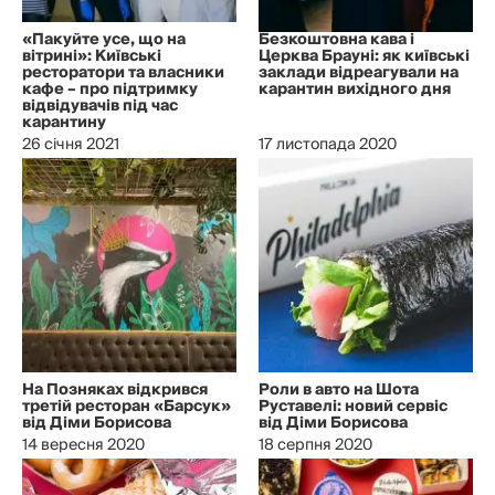
«Пакуйте усе, що на
Безкоштовна кава і
вітрині»: Київські
Церква Брауні: як київські
ресторатори та власники
заклади відреагували на
кафе – про підтримку
карантин вихідного дня
відвідувачів під час
карантину
26 січня 2021
17 листопада 2020
На Позняках відкрився
Роли в авто на Шота
третій ресторан «Барсук»
Руставелі: новий сервіс
від Діми Борисова
від Діми Борисова
14 вересня 2020
18 серпня 2020