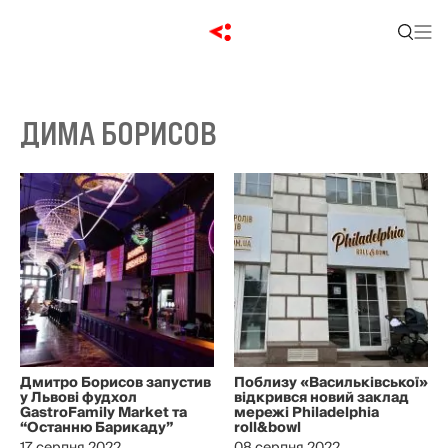
ДИМА БОРИСОВ
Дмитро Борисов запустив
Поблизу «Васильківської»
у Львові фудхол
відкрився новий заклад
GastroFamily Market та
мережі Philadelphia
“Останню Барикаду”
roll&bowl