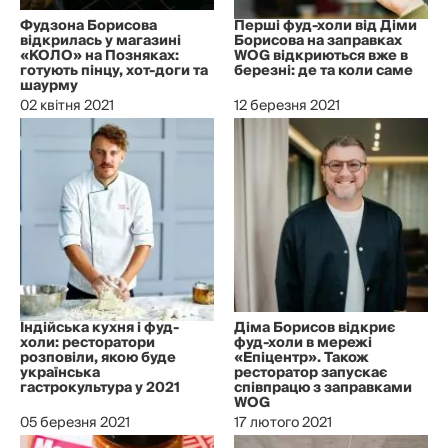
Фудзона Борисова
Перші фуд-холи від Діми
відкрилась у магазині
Борисова на заправках
«КОЛО» на Позняках:
WOG відкриються вже в
готують пінцу, хот-доги та
березні: де та коли саме
шаурму
02 квітня 2021
12 березня 2021
Індійська кухня і фуд-
Діма Борисов відкриє
холи: ресторатори
фуд-холи в мережі
розповіли, якою буде
«Епіцентр». Також
українська
ресторатор запускає
гастрокультура у 2021
співпрацю з заправками
WOG
05 березня 2021
17 лютого 2021