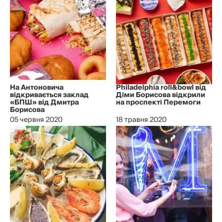
На Антоновича
Philadelphia roll&bowl від
відкривається заклад
Діми Борисова відкрили
«БПШ» від Дмитра
на проспекті Перемоги
Борисова
05 червня 2020
18 травня 2020