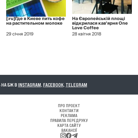
[:ru]Где в Киеве пить кофе
На Європейській площі
на растительном молоке
відкрилася кав'ярня One
Love Coffee
29 січня 2019
28 квітня 2018
БЖ В
INSTAGRAM
,
FACEBOOK
,
TELEGRAM
ПРО ПРОЕКТ
КОНТАКТИ
РЕКЛАМА
ПРАВИЛА ПЕРЕДРУКУ
КАРТА САЙТУ
ВАКАНСІЇ