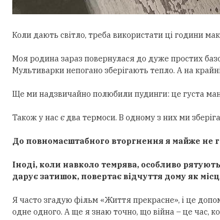
Коли дають світло, треба використати ці години мак
Моя родина зараз повернулася до дуже простих базови
Мультиварки непогано зберігають тепло. А на край
Ще ми надзвичайно полюбили пудинги: це густа манн
Також у нас є два термоси. В одному з них ми зберіга
До повномасштабного вторгнення я майже не гот
Іноді, коли навколо темрява, особливо рятують 
дарує затишок, повертає відчуття дому як місц
Я часто згадую фільм «Життя прекрасне», і це допом
одне одного. А ще я знаю точно, що війна – це час, 