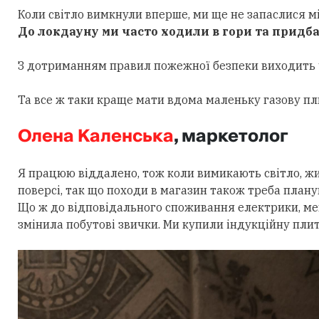
Коли світло вимкнули вперше, ми ще не запаслися мін
До локдауну ми часто ходили в гори та придба
З дотриманням правил пожежної безпеки виходить ч
Та все ж таки краще мати вдома маленьку газову пл
Олена Каленська
, маркетолог
Я працюю віддалено, тож коли вимикають світло, жи
поверсі, так що походи в магазин також треба план
Що ж до відповідального споживання електрики, мені
змінила побутові звички. Ми купили індукційну плит