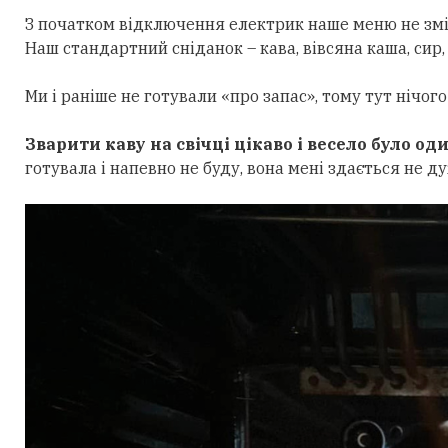
З початком відключення електрик наше меню не змін
Наш стандартний сніданок – кава, вівсяна каша, сир
Ми і раніше не готували «про запас», тому тут нічого 
Зварити каву на свічці цікаво і весело було од
готувала і напевно не буду, вона мені здається не д