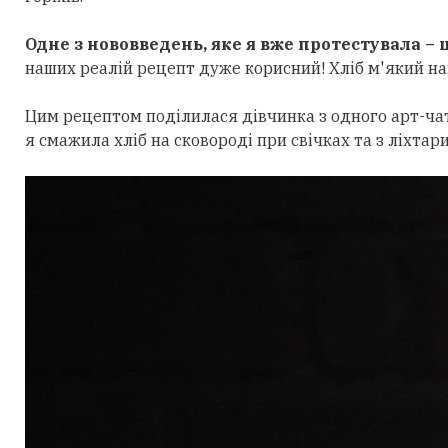
Одне з нововведень, яке я вже протестувала – ц
наших реалій рецепт дуже корисний! Хліб м'який наві
Цим рецептом поділилася дівчинка з одного арт-чату.
я смажила хліб на сковороді при свічках та з ліхтари