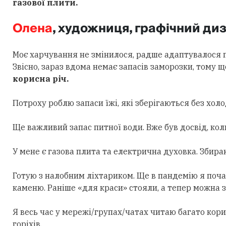
газової плити.
Олена
, художниця, графічний д
Моє харчування
не змінилося, радше адаптувалося п
Звісно, зараз вдома немає запасів заморозки, тому 
корисна річ.
Потроху роблю запаси їжі, які зберігаються без холо
Ще важливий запас питної води. Вже був досвід, кол
У мене є газова плита та електрична духовка. Збира
Готую з налобним ліхтариком. Ще в пандемію я почала
каменю. Раніше «для краси» стояли, а тепер можна з
Я весь час у мережі/групах/чатах читаю багато кори
горіхів.