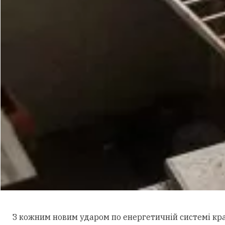
З кожним новим ударом по енергетичній системі кра