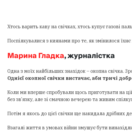
Хтось варить каву на свічках, хтось купує газові пал
Поспілкувалися з киянами про те, як змінилося їхнє
Марина Гладка
, журналістка
Одна з моїх найбільших знахідок – окопна свічка. 3р
Однієї окопної свічки вистачає, аби тричі до
Коли ми вперше спробували щось приготувати на цій 
без зв’язку, але зі смачною вечерею та живим спілк
Потім я якось до цієї свічки ще накидала дрібних де
Взагалі життя в умовах війни змушує бути винахідл