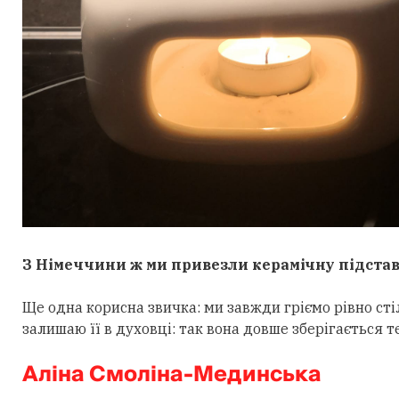
З Німеччини ж ми привезли керамічну підставку
Ще одна корисна звичка: ми завжди гріємо рівно стіл
залишаю її в духовці: так вона довше зберігається т
Аліна Смоліна-Мединська