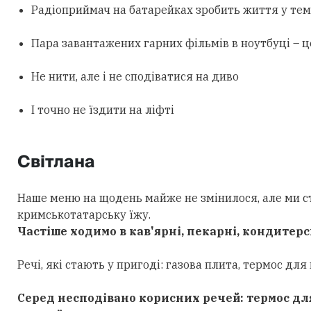
Радіоприймач на батарейках зробить життя у темр
Пара завантажених гарних фільмів в ноутбуці – ц
Не нити, але і не сподіватися на диво
І точно не їздити на ліфті
Світлана
Наше меню на щодень майже не змінилося, але ми ста
кримськотатарську їжу.
Частіше ходимо в кав'ярні, пекарні, кондитерськ
Речі, які стають у пригоді: газова плита, термос дл
Серед несподівано корисних речей: термос для ї