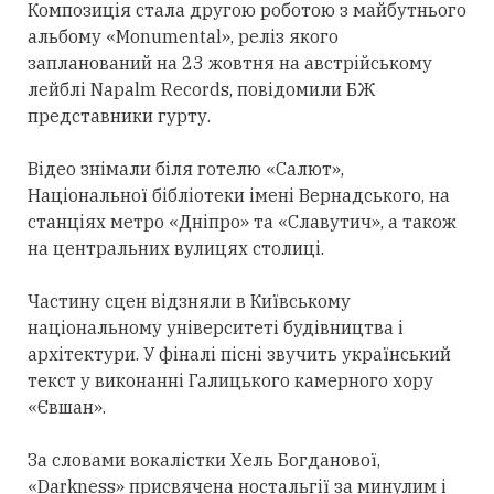
Композиція стала другою роботою з майбутнього
альбому «Monumental», реліз якого
запланований на 23 жовтня на австрійському
лейблі Napalm Records, повідомили БЖ
представники гурту.
Відео знімали біля готелю «Салют»,
Національної бібліотеки імені Вернадського, на
станціях метро «Дніпро» та «Славутич», а також
на центральних вулицях столиці.
Частину сцен відзняли в Київському
національному університеті будівництва і
архітектури. У фіналі пісні звучить український
текст у виконанні Галицького камерного хору
«Євшан».
За словами вокалістки Хель Богданової,
«Darkness» присвячена ностальгії за минулим і