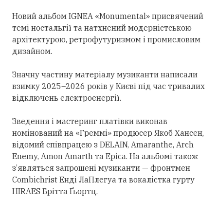
Новий альбом IGNEA «Monumental» присвячений
темі ностальгії та натхнений модерністською
архітектурою, ретрофутуризмом і промисловим
дизайном.
Значну частину матеріалу музиканти написали
взимку 2025–2026 років у Києві під час тривалих
відключень електроенергії.
Зведення і мастеринг платівки виконав
номінований на «Греммі» продюсер Якоб Хансен,
відомий співпрацею з DELAIN, Amaranthe, Arch
Enemy, Amon Amarth та Epica. На альбомі також
з’являться запрошені музиканти — фронтмен
Combichrist Енді ЛаПлегуа та вокалістка гурту
HIRAES Брітта Ґьортц.