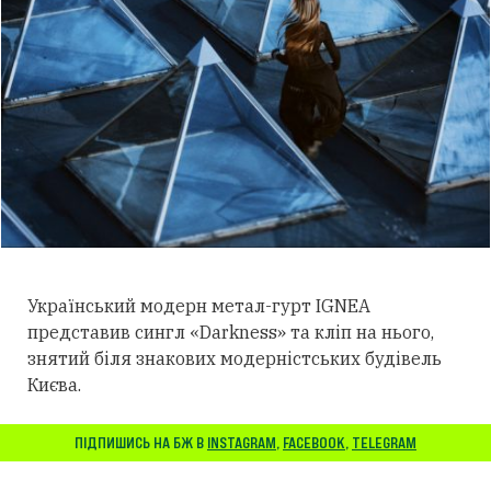
Український модерн метал-гурт IGNEA
представив сингл «Darkness» та кліп на нього,
знятий біля знакових модерністських будівель
Києва.
ПІДПИШИСЬ НА БЖ В
INSTAGRAM
,
FACEBOOK
,
TELEGRAM