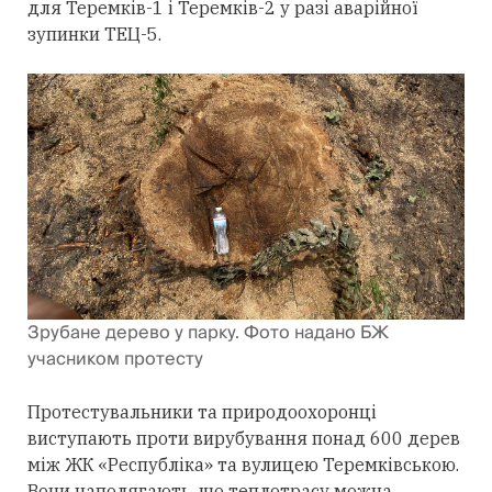
для Теремків-1 і Теремків-2 у разі аварійної
зупинки ТЕЦ-5.
Зрубане дерево у парку. Фото надано БЖ
учасником протесту
Протестувальники та природоохоронці
виступають проти вирубування понад 600 дерев
між ЖК «Республіка» та вулицею Теремківською.
Вони наполягають, що теплотрасу можна