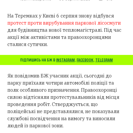
На Теремках у Києві 6 серпня знову відбувся
протест проти вирубування паркової лісосмуги
для будівництва нової тепломагістралі. Під час
акції між активістами та правоохоронцями
сталися сутички.
ПІДПИШИСЬ НА БЖ В
INSTAGRAM
,
FACEBOOK
,
TELEGRAM
Як повідомив БЖ учасник акції, сьогодні до
парку приїхали чотири автомобілі поліції та
полк особливого призначення. Правоохоронці
силою відтісняли протестувальників від місця
проведення робіт. Стверджується, що
поліцейські не представлялися, не показували
службові посвідчення на вимогу та виносили
людей із паркової зони.