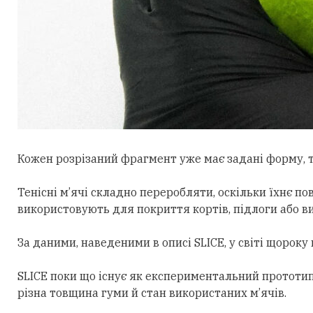
Кожен розрізаний фрагмент уже має задані форму, т
Тенісні м’ячі складно переробляти, оскільки їхнє по
використовують для покриття кортів, підлоги або в
За даними, наведеними в описі SLICE, у світі щорок
SLICE поки що існує як експериментальний прототип
різна товщина гуми й стан використаних м’ячів.