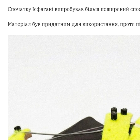
Спочатку Ісфагані випробував більш поширений спос
Матеріал був придатним для використання, проте пі