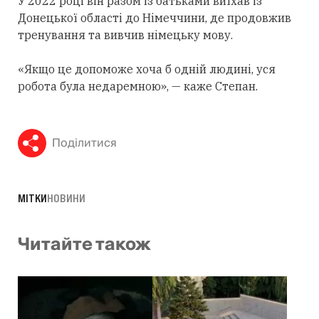
У 2022 році він разом із батьками виїхав із
Донецької області до Німеччини, де продовжив
тренування та вивчив німецьку мову.
«Якщо це допоможе хоча б одній людині, уся
робота була недаремною», — каже Степан.
Поділитися
МІТКИ
НОВИНИ
Читайте також