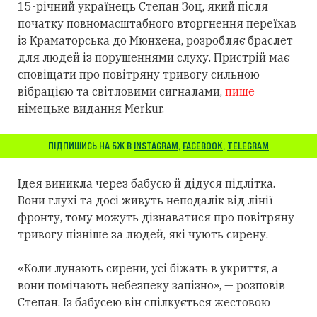
15-річний українець Степан Зоц, який після
початку повномасштабного вторгнення переїхав
із Краматорська до Мюнхена, розробляє браслет
для людей із порушеннями слуху.
Пристрій має
сповіщати про повітряну тривогу сильною
вібрацією та світловими сигналами,
пише
німецьке видання Merkur.
ПІДПИШИСЬ НА БЖ В
INSTAGRAM
,
FACEBOOK
,
TELEGRAM
Ідея виникла через бабусю й дідуся підлітка.
Вони глухі та досі живуть неподалік від лінії
фронту, тому можуть дізнаватися про повітряну
тривогу пізніше за людей, які чують сирену.
«Коли лунають сирени, усі біжать в укриття, а
вони помічають небезпеку запізно», — розповів
Степан. Із бабусею він спілкується жестовою