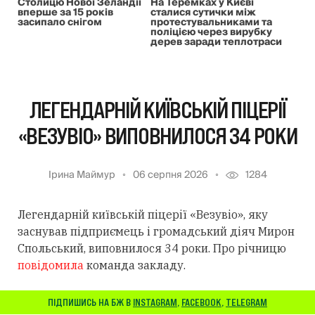
Столицю Нової Зеландії
На Теремках у Києві
вперше за 15 років
сталися сутички між
засипало снігом
протестувальниками та
поліцією через вирубку
дерев заради теплотраси
ЛЕГЕНДАРНІЙ КИЇВСЬКІЙ ПІЦЕРІЇ
«ВЕЗУВІО» ВИПОВНИЛОСЯ 34 РОКИ
Ірина Маймур
06 серпня 2026
1284
Легендарній київській піцерії «Везувіо», яку
заснував підприємець і громадський діяч Мирон
Спольський, виповнилося 34 роки. Про річницю
повідомила
команда закладу.
ПІДПИШИСЬ НА БЖ В
INSTAGRAM
,
FACEBOOK
,
TELEGRAM