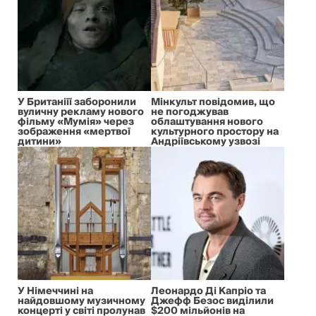
У Британіїї заборонили
Мінкульт повідомив, що
вуличну рекламу нового
не погоджував
фільму «Мумія» через
облаштування нового
зображення «мертвої
культурного простору на
дитини»
Андріївському узвозі
У Німеччині на
Леонардо Ді Капріо та
найдовшому музичному
Джефф Безос виділили
концерті у світі пролунав
$200 мільйонів на