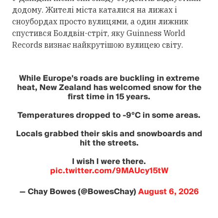
додому. Жителі міста каталися на лижах і
сноубордах просто вулицями, а один лижник
спустився Болдвін-стріт, яку Guinness World
Records визнає найкрутішою вулицею світу.
While Europe's roads are buckling in extreme
heat, New Zealand has welcomed snow for the
first time in 15 years.
Temperatures dropped to -9°C in some areas.
Locals grabbed their skis and snowboards and
hit the streets.
I wish I were there.
pic.twitter.com/9MAUcy15tW
— Chay Bowes (@BowesChay)
August 6, 2026