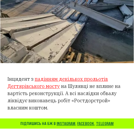
Інцидент з
падінням декількох прольотів
Дегтярівського мосту
на Шулявці не вплине на
вартість реконструкції. А всі наслідки обвалу
ліквідує виконавець робіт «Ростдорстрой»
власним коштом.
ПІДПИШИСЬ НА БЖ В
INSTAGRAM
,
FACEBOOK
,
TELEGRAM