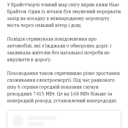
У Крайстчерчі тонкий шар снігу вкрив пляж Нью-
Брайтон. Один із літаків був змушений перервати
захід на посадку в міжнародному аеропорту
міста через сильний вітер і дощ.
Поліція отримувала повідомлення про
автомобілі, які з’їжджали з обмерзлих доріг, і
закликала жителів без нагальної потреби не
вирушати в дорогу.
Похолодання також спричинило різке зростання
споживання електроенергії. Під час ранкового
піку 6 серпня середній показник сягнув
рекордних 7415 МВт. Це на 168 МВт більше за
попередній рекорд, установлений напередодні.