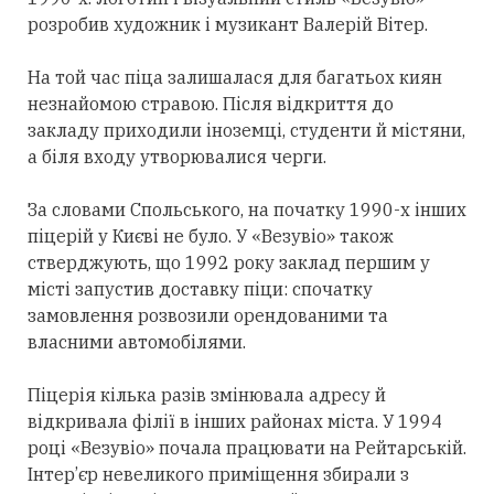
розробив художник і музикант Валерій Вітер.
На той час піца залишалася для багатьох киян
незнайомою стравою. Після відкриття до
закладу приходили іноземці, студенти й містяни,
а біля входу утворювалися черги.
За словами Спольського, на початку 1990-х інших
піцерій у Києві не було. У «Везувіо» також
стверджують, що 1992 року заклад першим у
місті запустив доставку піци: спочатку
замовлення розвозили орендованими та
власними автомобілями.
Піцерія кілька разів змінювала адресу й
відкривала філії в інших районах міста. У 1994
році «Везувіо» почала працювати на Рейтарській.
Інтер’єр невеликого приміщення збирали з