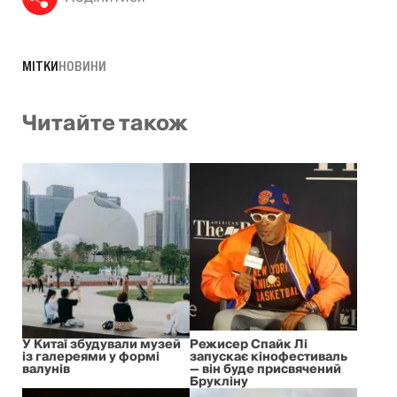
МІТКИ
НОВИНИ
Читайте також
У Китаї збудували музей
Режисер Спайк Лі
із галереями у формі
запускає кінофестиваль
валунів
— він буде присвячений
Брукліну