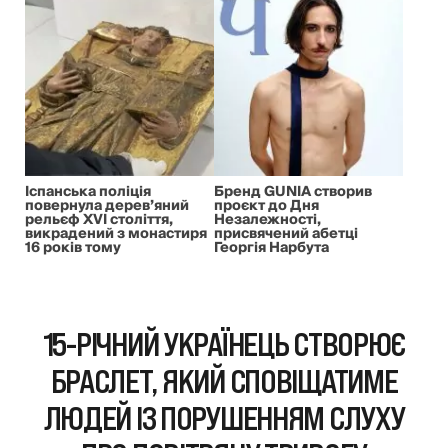
Іспанська поліція
Бренд GUNIA створив
повернула дерев’яний
проєкт до Дня
рельєф XVI століття,
Незалежності,
викрадений з монастиря
присвячений абетці
16 років тому
Георгія Нарбута
15-РІЧНИЙ УКРАЇНЕЦЬ СТВОРЮЄ
БРАСЛЕТ, ЯКИЙ СПОВІЩАТИМЕ
ЛЮДЕЙ ІЗ ПОРУШЕННЯМ СЛУХУ