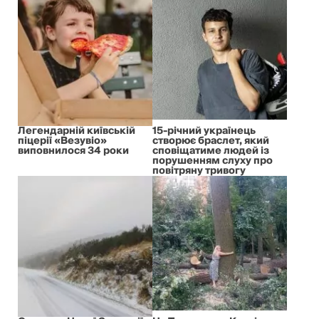
Легендарній київській
15-річний українець
піцерії «Везувіо»
створює браслет, який
виповнилося 34 роки
сповіщатиме людей із
порушенням слуху про
повітряну тривогу