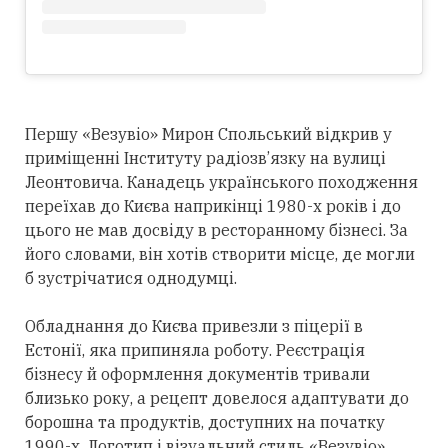
Першу «Везувіо» Мирон Спольський відкрив у
приміщенні Інституту радіозв’язку на вулиці
Леонтовича. Канадець українського походження
переїхав до Києва наприкінці 1980-х років і до
цього не мав досвіду в ресторанному бізнесі. За
його словами, він хотів створити місце, де могли
б зустрічатися однодумці.
Обладнання до Києва привезли з піцерії в
Естонії, яка припиняла роботу. Реєстрація
бізнесу й оформлення документів тривали
близько року, а рецепт довелося адаптувати до
борошна та продуктів, доступних на початку
1990-х. Логотип і візуальний стиль «Везувіо»