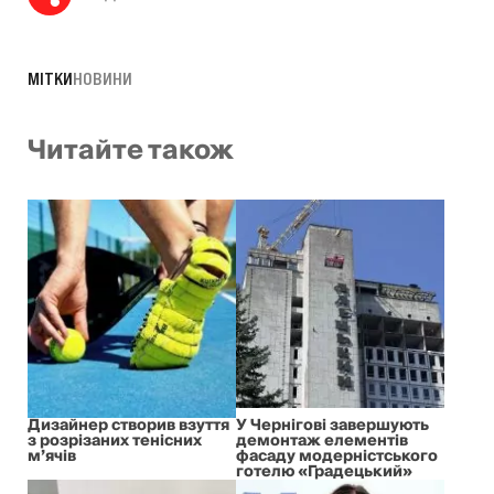
МІТКИ
НОВИНИ
Читайте також
Дизайнер створив взуття
У Чернігові завершують
з розрізаних тенісних
демонтаж елементів
м’ячів
фасаду модерністського
готелю «Градецький»