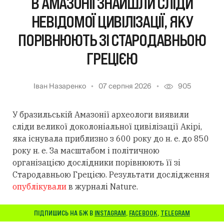
В АМАЗОНІЇ ЗНАЙШЛИ СЛІДИ
НЕВІДОМОЇ ЦИВІЛІЗАЦІЇ, ЯКУ
ПОРІВНЮЮТЬ ЗІ СТАРОДАВНЬОЮ
ГРЕЦІЄЮ
Іван Назаренко
07 серпня 2026
905
У бразильській Амазонії археологи виявили
сліди великої доколоніальної цивілізації Акірі,
яка існувала приблизно з 600 року до н. е. до 850
року н. е. За масштабом і політичною
організацією дослідники порівнюють її зі
Стародавньою Грецією. Результати дослідження
опублікували
в журналі Nature.
ПІДПИШИСЬ НА БЖ В
INSTAGRAM
,
FACEBOOK
,
TELEGRAM