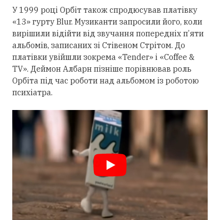
У 1999 році Орбіт також спродюсував платівку
«13» гурту Blur. Музиканти запросили його, коли
вирішили відійти від звучання попередніх п’яти
альбомів, записаних зі Стівеном Стрітом. До
платівки увійшли зокрема «Tender» і «Coffee &
TV». Деймон Албарн пізніше порівнював роль
Орбіта під час роботи над альбомом із роботою
психіатра.