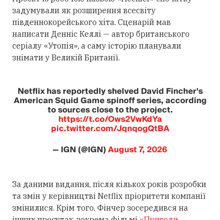
задумували як розширення всесвіту
південнокорейського хіта. Сценарій мав
написати Денніс Келлі — автор британського
серіалу «Утопія», а саму історію планували
знімати у Великій Британії.
Netflix has reportedly shelved David Fincher's
American Squid Game spinoff series, according
to sources close to the project.
https://t.co/Ows2VwKdYa
pic.twitter.com/JqnqogQtBA
— IGN (@IGN)
August 7, 2026
За даними видання, після кількох років розробки
та змін у керівництві Netflix пріоритети компанії
змінилися. Крім того, Фінчер зосередився на
інших проєктах, зокрема фільмі
«Пригоди