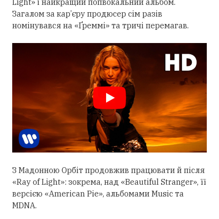
Light» і найкращий попвокальний альбом.
Загалом за кар’єру продюсер сім разів
номінувався на «Ґреммі» та тричі перемагав.
З Мадонною Орбіт
продовжив
працювати й після
«Ray of Light»: зокрема, над «Beautiful Stranger», її
версією «American Pie», альбомами Music та
MDNA.