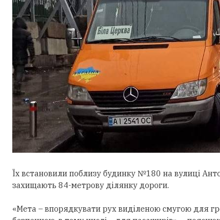
Їх встановили поблизу будинку №180 на вулиці Ант
захищають 84-метрову ділянку дороги.
«Мета – впорядкувати рух виділеною смугою для гр