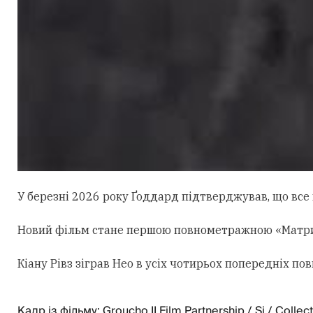
У березні 2026 року Ґоддард підтверджував, що все щ
Новий фільм стане першою повнометражною «Матрице
Кіану Рівз зіграв Нео в усіх чотирьох попередніх 
Кадр із фільму: Groucho II Film Partnership / Si / Collec