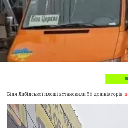
П
Біля Либідської площі встановили 56 делініаторів,
п