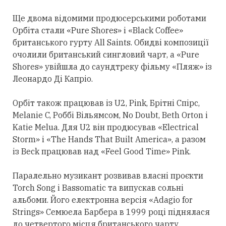
Ще двома відомими продюсерськими роботами
Орбіта
стали
«Pure Shores» і «Black Coffee»
британського гурту All Saints. Обидві композиції
очолили британський сингловий чарт, а «Pure
Shores» увійшла до саундтреку фільму «Пляж» із
Леонардо Ді Капріо.
Орбіт також працював із U2, Pink, Брітні Спірс,
Melanie C, Роббі Вільямсом, No Doubt, Beth Orton і
Katie Melua. Для U2 він продюсував «Electrical
Storm» і «The Hands That Built America», а разом
із Beck працював над «Feel Good Time» Pink.
Паралельно музикант розвивав власні проєкти
Torch Song і Bassomatic та випускав сольні
альбоми. Його електронна версія «Adagio for
Strings» Семюела Барбера в 1999 році піднялася
до четвертого місця британського чарту.