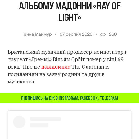
АЛЬБОМУ МАДОННИ «RAY OF
LIGHT»
Ірина Маймур
07 серпня 2026
268
Британський музичний продюсер, композитор і
лауреат «Ґреммі» Вільям Орбіт помер у віці 69
років. Про це
повідомляє
The Guardian із
посиланням
на заяву родини та друзів
музиканта.
ПІДПИШИСЬ НА БЖ В
INSTAGRAM
,
FACEBOOK
,
TELEGRAM