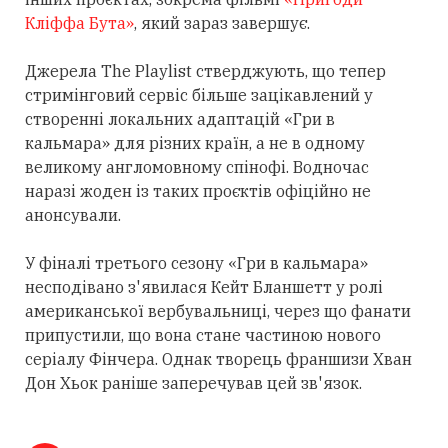
Кліффа Бута»
, який зараз завершує.
Джерела The Playlist стверджують, що тепер
стримінговий сервіс більше зацікавлений у
створенні локальних адаптацій «Гри в
кальмара» для різних країн, а не в одному
великому англомовному спінофі. Водночас
наразі жоден із таких проєктів офіційно не
анонсували.
У фіналі третього сезону «Гри в кальмара»
несподівано з'явилася Кейт Бланшетт у ролі
американської вербувальниці, через що фанати
припустили, що вона стане частиною нового
серіалу Фінчера. Однак творець франшизи Хван
Дон Хьок раніше заперечував цей зв'язок.