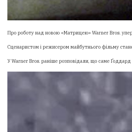
Про роботу над новою «Матрицею» Warner Bros. уперш
Сценаристом і режисером майбутнього фільму стан
У Warner Bros. раніше розповідали, що саме Ґоддард