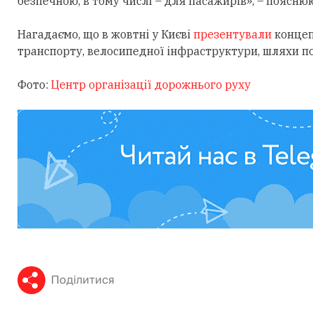
безпечною, в тому числі – для пасажирів», – поясню
Нагадаємо, що в жовтні у Києві
презентували
концеп
транспорту, велосипедної інфраструктури, шляхи под
Фото:
Центр організації дорожнього руху
Поділитися