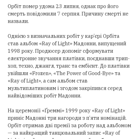
Орбіт помер удома 23 липня, однак про його
смерть повідомили 7 серпня. Причину смерті не
назвали.
Однією з визначальних робіт у кар’єрі Орбіта
став альбом «Ray of Light» Мадонни, випущений
1998 року. Продюсер допоміг сформувати
електронне звучання платівки, поєднавши трип-
хоп, техно, джангл, транс та ембієнт. До платівки
увійшли «Frozen», «The Power of Good-Bye» та
«Ray of Light», а сам альбом став
мультиплатиновим і згодом закріпився
серед
найвідоміших робіт Мадонни.
На церемонії «Ґреммі» 1999 року «Ray of Light»
приніс Мадонні
три
нагороди з п’яти номінацій.
Орбіт
отримав
дві премії за роботу над альбомом
— за найкращий танцювальний запис «Ray of