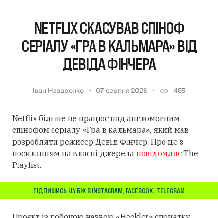
NETFLIX СКАСУВАВ СПІНОФ
СЕРІАЛУ «ГРА В КАЛЬМАРА» ВІД
ДЕВІДА ФІНЧЕРА
Іван Назаренко
07 серпня 2026
455
Netflix більше не працює над англомовним
спінофом серіалу «Гра в кальмара», який мав
розробляти режисер Девід Фінчер. Про це з
посиланням на власні джерела
повідомляє
The
Playlist.
ПІДПИШИСЬ НА БЖ В
INSTAGRAM
,
FACEBOOK
,
TELEGRAM
Проєкт із робочою назвою «Heckler» спочатку