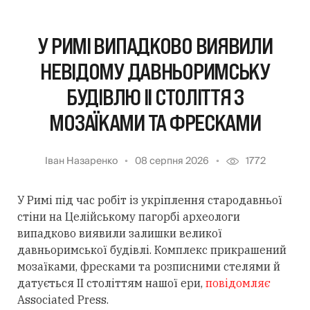
У РИМІ ВИПАДКОВО ВИЯВИЛИ
НЕВІДОМУ ДАВНЬОРИМСЬКУ
БУДІВЛЮ II СТОЛІТТЯ З
МОЗАЇКАМИ ТА ФРЕСКАМИ
Іван Назаренко
08 серпня 2026
1772
У Римі під час робіт із укріплення стародавньої
стіни на Целійському пагорбі археологи
випадково виявили залишки великої
давньоримської будівлі. Комплекс прикрашений
мозаїками, фресками та розписними стелями й
датується II століттям нашої ери,
повідомляє
Associated Press.