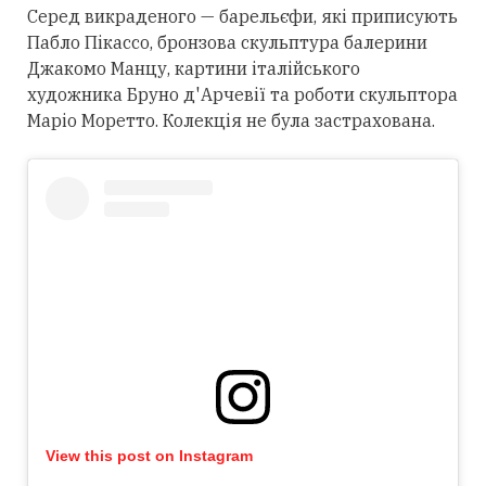
Серед викраденого — барельєфи, які приписують
Пабло Пікассо, бронзова скульптура балерини
Джакомо Манцу, картини італійського
художника Бруно д'Арчевії та роботи скульптора
Маріо Моретто. Колекція не була застрахована.
View this post on Instagram