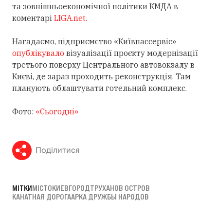
та зовнішньоекономічної політики КМДА в
коментарі
LIGA.net.
Нагадаємо, підприємство «Київпассервіс»
опублікувало
візуалізації проєкту модернізації
третього поверху Центрального автовокзалу в
Києві, де зараз проходить реконструкція. Там
планують облаштувати готельний комплекс.
Фото:
«Сьогодні»
Поділитися
МІТКИ
МІСТО
КИЕВ
ГОРОД
ТРУХАНОВ ОСТРОВ
КАНАТНАЯ ДОРОГА
АРКА ДРУЖБЫ НАРОДОВ