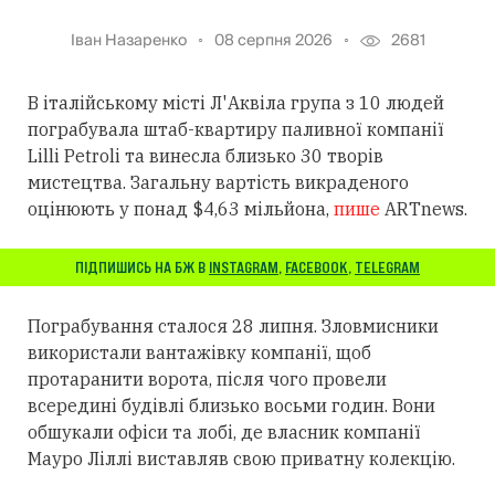
Іван Назаренко
08 серпня 2026
2681
В італійському місті Л'Аквіла група з 10 людей
пограбувала штаб-квартиру паливної компанії
Lilli Petroli та винесла близько 30 творів
мистецтва. Загальну вартість викраденого
оцінюють у понад $4,63 мільйона,
пише
ARTnews.
ПІДПИШИСЬ НА БЖ В
INSTAGRAM
,
FACEBOOK
,
TELEGRAM
Пограбування сталося 28 липня. Зловмисники
використали вантажівку компанії, щоб
протаранити ворота, після чого провели
всередині будівлі близько восьми годин. Вони
обшукали офіси та лобі, де власник компанії
Мауро Ліллі виставляв свою приватну колекцію.