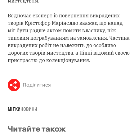
мистецтвом.
Водночас експерт із повернення викрадених
творів Крістофер Марінелло вважає, що напад
міг бути радше актом помсти власнику, ніж
типовим пограбуванням на замовлення. Частина
викрадених робіт не належить до особливо
дорогих творів мистецтва, а Ліллі відомий своєю
пристрастю до колекціонування.
Поділитися
МІТКИ
НОВИНИ
Читайте також