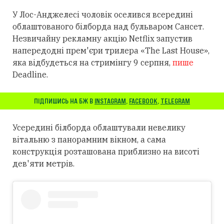
У Лос-Анджелесі чоловік оселився всередині
облаштованого білборда над бульваром Сансет.
Незвичайну рекламну акцію Netflix запустив
напередодні прем'єри трилера «The Last House»,
яка відбудеться на стримінгу 9 серпня,
пише
Deadline.
ПІДПИШИСЬ НА БЖ В
INSTAGRAM
,
FACEBOOK
,
TELEGRAM
Усередині білборда облаштували невелику
вітальню з панорамним вікном, а сама
конструкція розташована приблизно на висоті
дев'яти метрів.