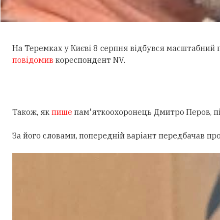
На Теремках у Києві 8 серпня відбувся масштабний
повідомив
кореспондент NV.
Також, як
пише
пам'яткоохоронець Дмитро Перов, під
За його словами, попередній варіант передбачав пр