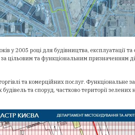
оків у 2005 році для будівництва, експлуатації т
 за цільовим та функціональним призначенням діл
 торгівлі та комерційних послуг. Функціональне з
х будівель та споруд, частково території зелени