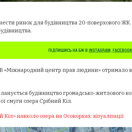
знести ринок для будівництва 20-поверхового ЖК.
будівництва.
ПІДПИШИСЬ НА БЖ В
INSTAGRAM
,
FACEBOOK
ОВ «Міжнародний центр прав людини» отримало ві
 планується будівництво громадсько-житлового к
ї смуги озера Срібний Кіл.
 Кіл» навколо озера на Осокорках: візуалізації