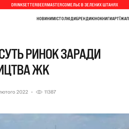
DRINKSETTER
BEERMASTER
СОМЕЛЬЄ В ЗЕЛЕНИХ ШТАНЯХ
НОВИНИ
МІСТО
ЛЮДИ
БРЕНДИ
КІНО
КНИГИ
АРТ
ЇЖА
П
СУТЬ РИНОК ЗАРАДИ
ИЦТВА ЖК
лютого 2022
11387