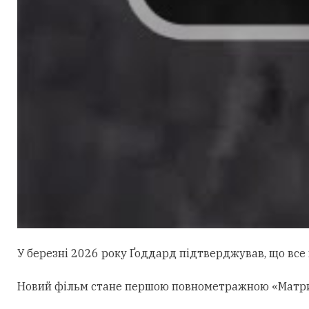
У березні 2026 року Ґоддард підтверджував, що все щ
Новий фільм стане першою повнометражною «Матрице