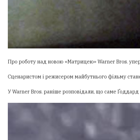
Про роботу над новою «Матрицею» Warner Bros. уперш
Сценаристом і режисером майбутнього фільму стан
У Warner Bros. раніше розповідали, що саме Ґоддард