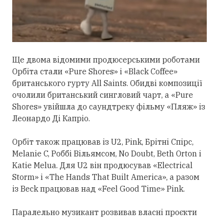
Ще двома відомими продюсерськими роботами
Орбіта
стали
«Pure Shores» і «Black Coffee»
британського гурту All Saints. Обидві композиції
очолили британський сингловий чарт, а «Pure
Shores» увійшла до саундтреку фільму «Пляж» із
Леонардо Ді Капріо.
Орбіт також працював із U2, Pink, Брітні Спірс,
Melanie C, Роббі Вільямсом, No Doubt, Beth Orton і
Katie Melua. Для U2 він продюсував «Electrical
Storm» і «The Hands That Built America», а разом
із Beck працював над «Feel Good Time» Pink.
Паралельно музикант розвивав власні проєкти