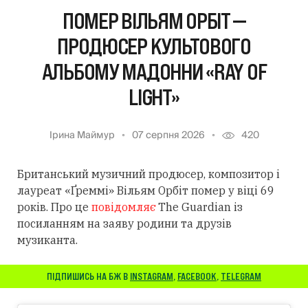
ПОМЕР ВІЛЬЯМ ОРБІТ —
ПРОДЮСЕР КУЛЬТОВОГО
АЛЬБОМУ МАДОННИ «RAY OF
LIGHT»
Ірина Маймур
07 серпня 2026
420
Британський музичний продюсер, композитор і
лауреат «Ґреммі» Вільям Орбіт помер у віці 69
років. Про це
повідомляє
The Guardian із
посиланням
на заяву родини та друзів
музиканта.
ПІДПИШИСЬ НА БЖ В
INSTAGRAM
,
FACEBOOK
,
TELEGRAM