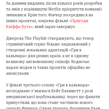
За даними видання, після кількох років розробки
та змін у керівництві Netflix пріоритети компанії
змінилися. Крім того, Фінчер зосередився на
інших проєктах, зокрема фільмі
«Пригоди
Кліффа Бута»
, який зараз завершує.
Джерела The Playlist стверджують, що тепер
стримінговий сервіс більше зацікавлений у
створенні локальних адаптацій «Гри в
кальмара» для різних країн, а не в одному
великому англомовному спінофі. Водночас
наразі жоден із таких проєктів офіційно не
анонсували.
У фіналі третього сезону «Гри в кальмара»
несподівано з'явилася Кейт Бланшетт у ролі
американської вербувальниці, через що фанати
припустили, що вона стане частиною нового
серіалу Фінчера. Однак творець франшизи Хван