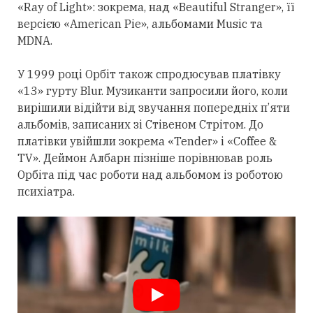
«Ray of Light»: зокрема, над «Beautiful Stranger», її
версією «American Pie», альбомами Music та
MDNA.
У 1999 році Орбіт також спродюсував платівку
«13» гурту Blur. Музиканти запросили його, коли
вирішили відійти від звучання попередніх п’яти
альбомів, записаних зі Стівеном Стрітом. До
платівки увійшли зокрема «Tender» і «Coffee &
TV». Деймон Албарн пізніше порівнював роль
Орбіта під час роботи над альбомом із роботою
психіатра.