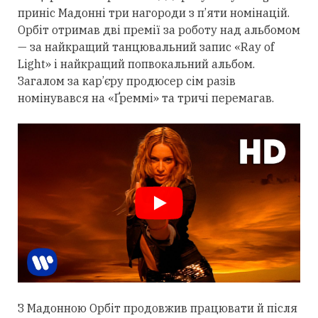
приніс Мадонні
три
нагороди з п’яти номінацій.
Орбіт
отримав
дві премії за роботу над альбомом
— за найкращий танцювальний запис «Ray of
Light» і найкращий попвокальний альбом.
Загалом за кар’єру продюсер сім разів
номінувався на «Ґреммі» та тричі перемагав.
З Мадонною Орбіт
продовжив
працювати й після