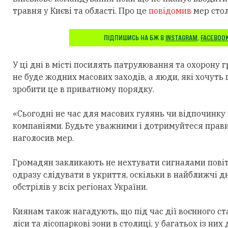
травня у Києві та області. Про це
повідомив
мер стол
ПІДПИШИСЬ НА БЖ В
INSTAGRAM
,
FACEBOO
У ці дні в місті посилять патрулювання та охорону 
не буде жодних масових заходів, а люди, які хочуть
зробити це в приватному порядку.
«Сьогодні не час для масових гулянь чи відпочинку
компаніями. Будьте уважними і дотримуйтеся правил
наголосив мер.
Громадян закликають не нехтувати сигналами повітр
одразу слідувати в укриття, оскільки в найближчі д
обстрілів у всіх регіонах України.
Киянам також нагадують, що під час дії воєнного с
ліси та лісопаркові зони в столиці, у багатьох із ни