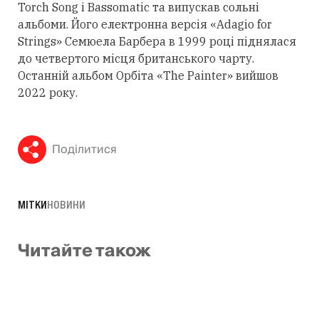
Torch Song і Bassomatic та випускав сольні
альбоми. Його електронна версія «Adagio for
Strings» Семюела Барбера в 1999 році піднялася
до четвертого місця британського чарту.
Останній альбом Орбіта «The Painter» вийшов
2022 року.
Поділитися
МІТКИ
НОВИНИ
Читайте також