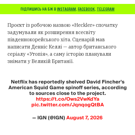
ПІДПИШИСЬ НА БЖ В
INSTAGRAM
,
FACEBOOK
,
TELEGRAM
Проєкт із робочою назвою «Heckler» спочатку
задумували як розширення всесвіту
південнокорейського хіта. Сценарій мав
написати Денніс Келлі — автор британського
серіалу «Утопія», а саму історію планували
знімати у Великій Британії.
Netflix has reportedly shelved David Fincher's
American Squid Game spinoff series, according
to sources close to the project.
https://t.co/Ows2VwKdYa
pic.twitter.com/JqnqogQtBA
— IGN (@IGN)
August 7, 2026