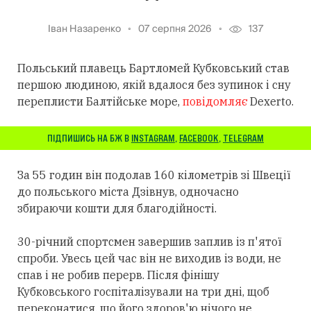
Іван Назаренко
07 серпня 2026
137
Польський плавець Бартломей Кубковський став
першою людиною, якій вдалося без зупинок і сну
переплисти Балтійське море,
повідомляє
Dexerto.
ПІДПИШИСЬ НА БЖ В
INSTAGRAM
,
FACEBOOK
,
TELEGRAM
За 55 годин він подолав 160 кілометрів зі Швеції
до польського міста Дзівнув, одночасно
збираючи кошти для благодійності.
30-річний спортсмен завершив заплив із п'ятої
спроби. Увесь цей час він не виходив із води, не
спав і не робив перерв. Після фінішу
Кубковського госпіталізували на три дні, щоб
переконатися, що його здоров'ю нічого не