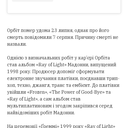
Орбіт помер удома 23 липня, однак про його
смерть повідомили 7 серпня. Причину смерті не
назвали.
Однією з визначальних робіт у кар’єрі Орбіта
став альбом «Ray of Light» Мадонни, випущений
1998 року. Продюсер допоміг сформувати
електронне звучання платівки, поєднавши трип-
хоп, техно, джангл, транс та ембієнт. До платівки
увійшли «Frozen», «The Power of Good-Bye» та
«Ray of Light», а сам альбом став
мультиплатиновим і згодом закріпився
серед
найвідоміших робіт Мадонни.
На церемонії «Ґреммі» 1999 року «Ray of Light»