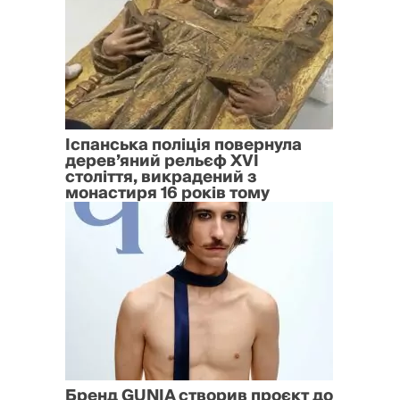
Іспанська поліція повернула
дерев’яний рельєф XVI
століття, викрадений з
монастиря 16 років тому
Бренд GUNIA створив проєкт до