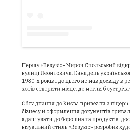
Першу «Везувіо» Мирон Спольський відкр
вулиці Леонтовича. Канадець українсько
1980-х років і до цього не мав досвіду в р
хотів створити місце, де могли б зустріч
Обладнання до Києва привезли з піцерії 
бізнесу й оформлення документів тривал
адаптувати до борошна та продуктів, дос
візуальний стиль «Везувіо» розробив худ