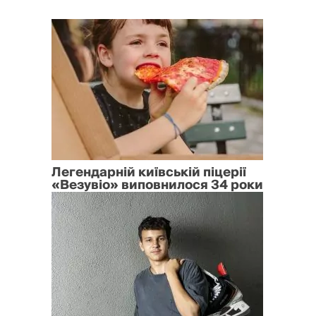
Легендарній київській піцерії
«Везувіо» виповнилося 34 роки