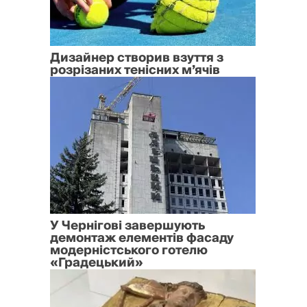
Дизайнер створив взуття з
розрізаних тенісних м’ячів
У Чернігові завершують
демонтаж елементів фасаду
модерністського готелю
«Градецький»