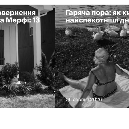
повернення
Гаряча пора: як 
а Мерфі: 13
найспекотніші дні
06 серпня 2026