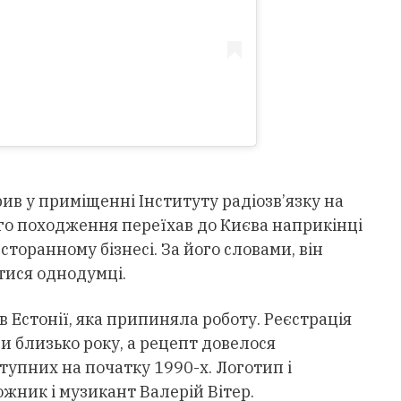
ив у приміщенні Інституту радіозв’язку на
го походження переїхав до Києва наприкінці
есторанному бізнесі. За його словами, він
атися однодумці.
в Естонії, яка припиняла роботу. Реєстрація
и близько року, а рецепт довелося
тупних на початку 1990-х. Логотип і
ожник і музикант Валерій Вітер.