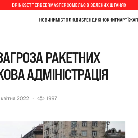
DRINKSETTER
BEERMASTER
СОМЕЛЬЄ В ЗЕЛЕНИХ ШТАНЯХ
НОВИНИ
МІСТО
ЛЮДИ
БРЕНДИ
КІНО
КНИГИ
АРТ
ЇЖА
П
 ЗАГРОЗА РАКЕТНИХ
ЬКОВА АДМІНІСТРАЦІЯ
 квітня 2022
1997