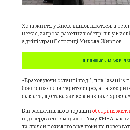
Хоча життя у Києві відновлюється, а без
немає, загроза ракетних обстрілів у Києв
адміністрації столиці Микола Жирнов.
ПІДПИШИСЬ НА БЖ В
INS
«Враховуючи останні події, повʼязані із
боєприпасів на території рф, а також р
сказати, що така загроза навпаки зросла
Він зазначив, що вчорашні
обстріли житл
підтвердженням цього. Тому КМВА заклик
та людей похилого віку поки не повертат