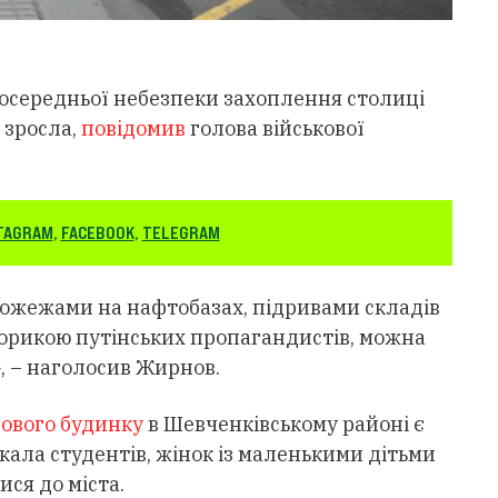
посередньої небезпеки захоплення столиці
і зросла,
повідомив
голова військової
TAGRAM
,
FACEBOOK
,
TELEGRAM
 пожежами на нафтобазах, підривами складів
иторикою путінських пропагандистів, можна
», – наголосив Жирнов.
ового будинку
в Шевченківському районі є
ала студентів, жінок із маленькими дітьми
ися до міста.