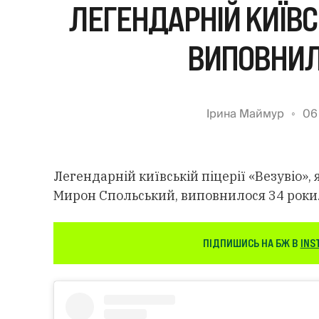
ЛЕГЕНДАРНІЙ КИЇВСЬ
ВИПОВНИЛ
Ірина Маймур
06
Легендарній київській піцерії «Везувіо»,
Мирон Спольський, виповнилося 34 роки
ПІДПИШИСЬ НА БЖ В
INS