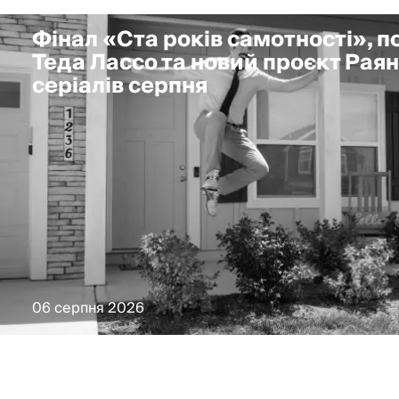
Фінал «Ста років самотності», 
Теда Лассо та новий проєкт Раян
серіалів серпня
06 серпня 2026