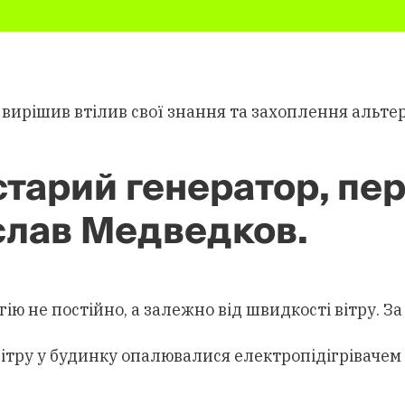
 вирішив втілив свої знання та захоплення альте
старий генератор, пере
слав Медведков.
ю не постійно, а залежно від швидкості вітру. За 
вітру у будинку опалювалися електропідігрівачем 