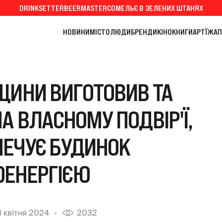
DRINKSETTER
BEERMASTER
СОМЕЛЬЄ В ЗЕЛЕНИХ ШТАНЯХ
НОВИНИ
МІСТО
ЛЮДИ
БРЕНДИ
КІНО
КНИГИ
АРТ
ЇЖА
П
ЩИНИ ВИГОТОВИВ ТА
А ВЛАСНОМУ ПОДВІР'Ї,
ПЕЧУЄ БУДИНОК
ОЕНЕРГІЄЮ
8 квітня 2024
2032