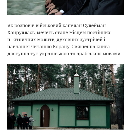
Як розповів військовий капелан Сулейман
Хайруллаєв, мечеть стане місцем постійних
пʼятничних молитв, духовних зустрічей і
навчання читанню Корану. Священна книга
доступна тут українською та арабською мовами.