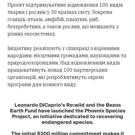
Проєкт підтримуватиме відновлення 100 видів
тварин і рослин у 30 країнах світу. Зокрема
ссавців, птахів, амфібій, плазунів, риб,
безхребетних, а також рослин, що мешкають у
різних екосистемах.
Ініціативу реалізують у співпраці з корінними
народами, місцевими громадами, науковцями та
природоохоронцями. Над відновленням видів
працюватимуть понад 100 партнерських
організацій, які розроблятимуть окремі
програми для кожного виду.
Leonardo DiCaprio’s Re:wild and the Bezos
Earth Fund have launched the Phoenix Species
Project, an initiative dedicated to recovering
endangered species.
The initial $200 million commitment makes it