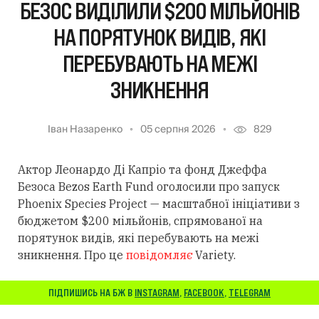
БЕЗОС ВИДІЛИЛИ $200 МІЛЬЙОНІВ
НА ПОРЯТУНОК ВИДІВ, ЯКІ
ПЕРЕБУВАЮТЬ НА МЕЖІ
ЗНИКНЕННЯ
Іван Назаренко
05 серпня 2026
829
Актор Леонардо Ді Капріо та фонд Джеффа
Безоса Bezos Earth Fund оголосили про запуск
Phoenix Species Project — масштабної ініціативи з
бюджетом $200 мільйонів, спрямованої на
порятунок видів, які перебувають на межі
зникнення. Про це
повідомляє
Variety.
ПІДПИШИСЬ НА БЖ В
INSTAGRAM
,
FACEBOOK
,
TELEGRAM