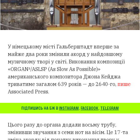
У німецькому місті Гальберштадт вперше за
майже два роки змінили акорд у найдовшому
музичному творі у світі. Виконання композиції
«ORGAN²/ASLSP (As Slow As Possible)»
американського композитора Джона Кейджа
триватиме загалом 639 років — до 2640-го,
пише
Associated Press.
ПІДПИШИСЬ НА БЖ В
INSTAGRAM
,
FACEBOOK
,
TELEGRAM
Цього разу до органа додали восьму трубу,
змінивши звучання з семи нот на вісім. Це 17-та
зміна акорду від початку виконання твору у