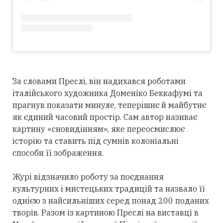
За словами Преслі, він надихався роботами
італійського художника Доменіко Беккафумі та
прагнув показати минуле, теперішнє й майбутнє
як єдиний часовий простір. Сам автор називає
картину «сновидінням», яке переосмислює
історію та ставить під сумнів колоніальні
способи її зображення.
Журі відзначило роботу за поєднання
культурних і мистецьких традицій та назвало її
однією з найсильніших серед понад 200 поданих
творів. Разом із картиною Преслі на виставці в