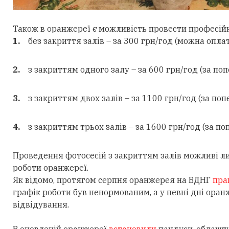
Також в оранжереї є можливість провести професійн
без закриття залів – за 300 грн/год (можна оплат
з закриттям одного залу – за 600 грн/год (за по
з закриттям двох залів – за 1100 грн/год (за по
з закриттям трьох залів – за 1600 грн/год (за по
Проведення фотосесій з закриттям залів можливі ли
роботи оранжереї.
Як відомо, протягом серпня оранжерея на ВДНГ
пра
графік роботи був ненормованим, а у певні дні ора
відвідування.