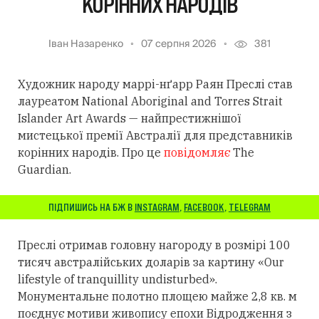
КОРІННИХ НАРОДІВ
Іван Назаренко
07 серпня 2026
381
Художник народу маррі-нґарр Раян Преслі став
лауреатом National Aboriginal and Torres Strait
Islander Art Awards — найпрестижнішої
мистецької премії Австралії для представників
корінних народів. Про це
повідомляє
The
Guardian.
ПІДПИШИСЬ НА БЖ В
INSTAGRAM
,
FACEBOOK
,
TELEGRAM
Преслі отримав головну нагороду в розмірі 100
тисяч австралійських доларів за картину «Our
lifestyle of tranquillity undisturbed».
Монументальне полотно площею майже 2,8 кв. м
поєднує мотиви живопису епохи Відродження з