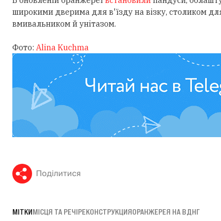
В оновленій оранжереї
встановили
пандуси, облашту
широкими дверима для в'їзду на візку, столиком д
вмивальником й унітазом.
Фото:
Alina Kuchma
Поділитися
МІТКИ
МІСЦЯ ТА РЕЧІ
РЕКОНСТРУКЦИЯ
ОРАНЖЕРЕЯ НА ВДНГ