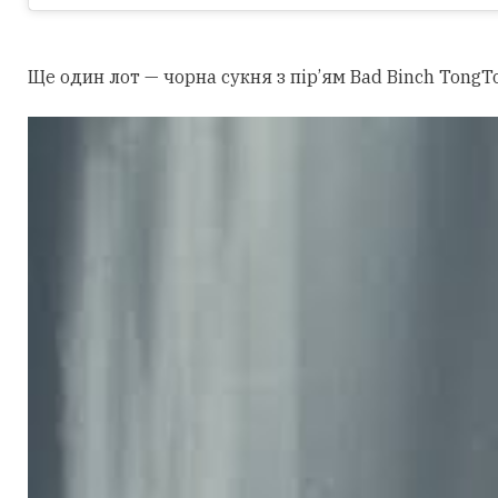
Ще один лот — чорна сукня з пір’ям Bad Binch TongTo