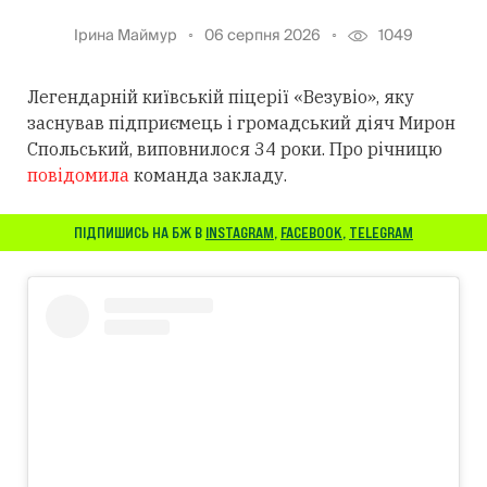
Ірина Маймур
06 серпня 2026
1049
Легендарній київській піцерії «Везувіо», яку
заснував підприємець і громадський діяч Мирон
Спольський, виповнилося 34 роки. Про річницю
повідомила
команда закладу.
ПІДПИШИСЬ НА БЖ В
INSTAGRAM
,
FACEBOOK
,
TELEGRAM