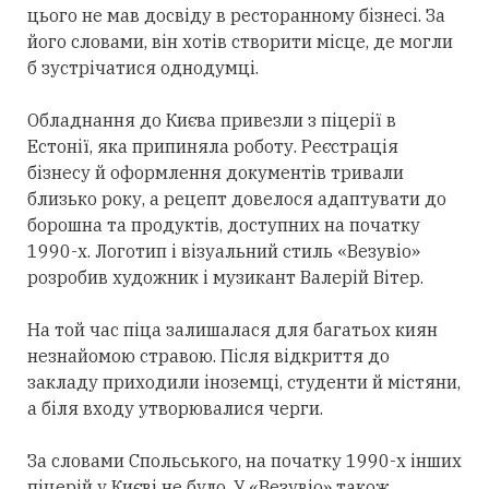
цього не мав досвіду в ресторанному бізнесі. За
його словами, він хотів створити місце, де могли
б зустрічатися однодумці.
Обладнання до Києва привезли з піцерії в
Естонії, яка припиняла роботу. Реєстрація
бізнесу й оформлення документів тривали
близько року, а рецепт довелося адаптувати до
борошна та продуктів, доступних на початку
1990-х. Логотип і візуальний стиль «Везувіо»
розробив художник і музикант Валерій Вітер.
На той час піца залишалася для багатьох киян
незнайомою стравою. Після відкриття до
закладу приходили іноземці, студенти й містяни,
а біля входу утворювалися черги.
За словами Спольського, на початку 1990-х інших
піцерій у Києві не було. У «Везувіо» також