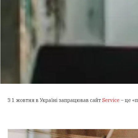
З 1 жовтня в Україні запрацював сайт
Service
– це «