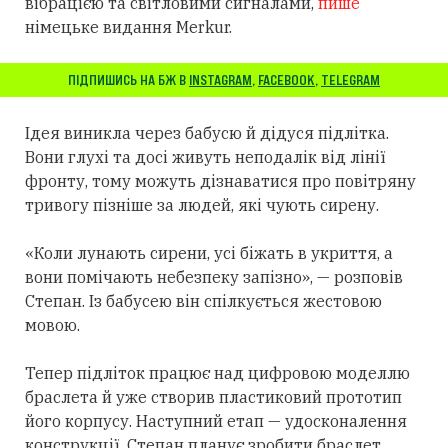
вібрацією та світловими сигналами,
пише
німецьке видання Merkur.
ПІДПИШИСЬ НА БЖ В
INSTAGRAM
,
FACEBOOK
,
TELEGRAM
Ідея виникла через бабусю й дідуся підлітка.
Вони глухі та досі живуть неподалік від лінії
фронту, тому можуть дізнаватися про повітряну
тривогу пізніше за людей, які чують сирену.
«Коли лунають сирени, усі біжать в укриття, а
вони помічають небезпеку запізно», — розповів
Степан. Із бабусею він спілкується жестовою
мовою.
Тепер підліток працює над цифровою моделлю
браслета й уже створив пластиковий прототип
його корпусу. Наступний етап — удосконалення
конструкції. Степан планує зробити браслет