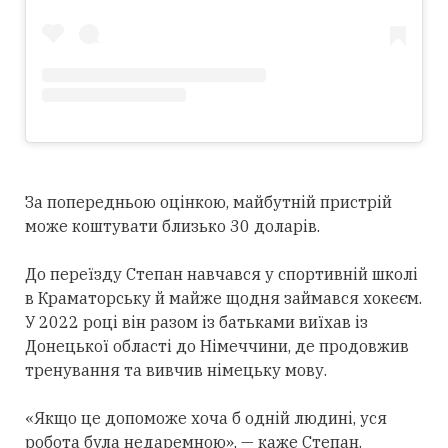
За попередньою оцінкою, майбутній пристрій
може коштувати близько 30 доларів.
До переїзду Степан навчався у спортивній школі
в Краматорську й майже щодня займався хокеєм.
У 2022 році він разом із батьками виїхав із
Донецької області до Німеччини, де продовжив
тренування та вивчив німецьку мову.
«Якщо це допоможе хоча б одній людині, уся
робота була недаремною», — каже Степан.