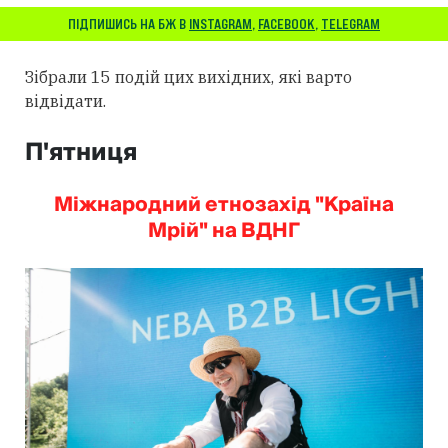
ПІДПИШИСЬ НА БЖ В
INSTAGRAM
,
FACEBOOK
,
TELEGRAM
Зібрали 15 подій цих вихідних, які варто
відвідати.
П'ятниця
Міжнародний етнозахід "Країна
Мрій" на ВДНГ