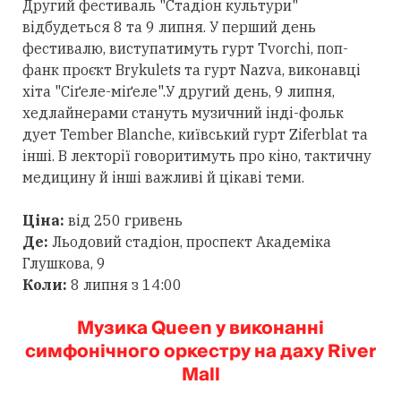
Другий фестиваль "Стадіон культури"
відбудеться 8 та 9 липня. У перший день
фестивалю, виступатимуть гурт Tvorchi, поп-
фанк проєкт Brykulets та гурт Nazva, виконавці
хіта "Сіґеле-міґеле".У другий день, 9 липня,
хедлайнерами стануть музичний інді-фольк
дует Tember Blanche, київський гурт Ziferblat та
інші. В лекторії говоритимуть про кіно, тактичну
медицину й інші важливі й цікаві теми.
Ціна:
від 250 гривень
Де:
Льодовий стадіон, проспект Академіка
Глушкова, 9
Коли:
8 липня з 14:00
Музика Queen у виконанні
симфонічного оркестру на даху River
Mall