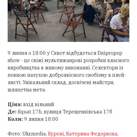
9 липня о 18:00 у Сквот відбудеться Dnipropop
show - це свіжі мультижанрові розробки власного
виробництва в живому виконанні. Селектори із
повною пазухою доброякісного снобізму в плей-
листі. Унікальний склад, досвічені майстри,
шляхетна мета.
Ціна:
вхід вільний
Де:
Squаt 17b, вулиця Терещенківська 17б
Коли:
9 липня 18:00
Фото: Ukr.media,
Курені
,
Катерина Федоркова
,