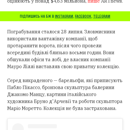
оцінюють у понад $4,63 мільйона,
пише
ARTnews.
ПІДПИШИСЬ НА БЖ В
INSTAGRAM
,
FACEBOOK
,
TELEGRAM
Пограбування сталося 28 липня. Зловмисники
використали вантажівку компанії, щоб
протаранити ворота, після чого провели
всередині будівлі близько восьми годин. Вони
обшукали офіси та лобі, де власник компанії
Мауро Ліллі виставляв свою приватну колекцію.
Серед викраденого — барельєфи, які приписують
Пабло Пікассо, бронзова скульптура балерини
Джакомо Манцу, картини італійського
художника Бруно д'Арчевії та роботи скульптора
Маріо Моретто. Колекція не була застрахована.