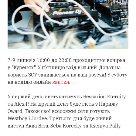
7-9 липня з 16:00 до 22:00 проходиттме вечірка
у "Куренях". У п’ятницю вхід вільний. Донат на
користь ЗСУ залишається на ваш розсуд! У суботу
на неділю онлайн
квитки
.
У перший день виступатимуть Bеssarion Eternity
та Alex P. На другий дент буде гість з Парижу –
Oward. Також свої всеосяжні сети готують
Westboy і Jordee. Третього дня буде живий
виступ Аква Віта, Seba Korecky та Kseniya Palfy.