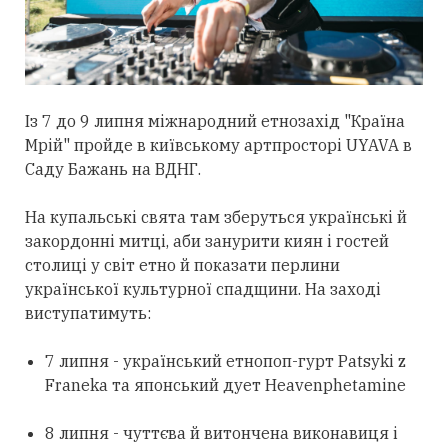
Із 7 до 9 липня міжнародний етнозахід "Країна
Мрій" пройде в київському артпросторі UYAVA в
Саду Бажань на ВДНГ.
На купальські свята там зберуться українські й
закордонні митці, аби занурити киян і гостей
столиці у світ етно й показати перлини
української культурної спадщини. На заході
виступатимуть:
7 липня - український етнопоп-гурт Patsyki z
Franeka та японський дует Heavenphetamine
8 липня - чуттєва й витончена виконавиця і