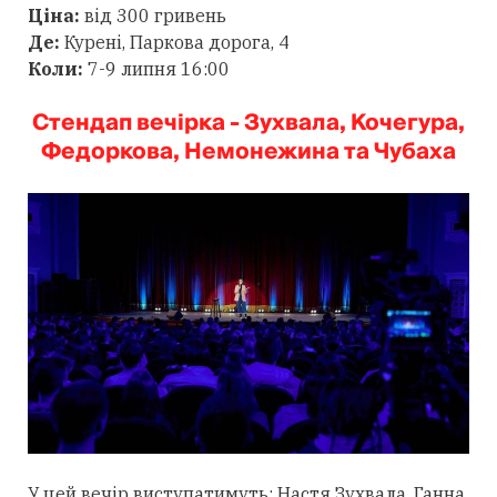
Ціна:
від 300 гривень
Де:
Курені, Паркова дорога, 4
Коли:
7-9 липня 16:00
Стендап вечірка - Зухвала, Кочегура,
Федоркова, Немонежина та Чубаха
У цей вечір виступатимуть: Настя Зухвала, Ганна