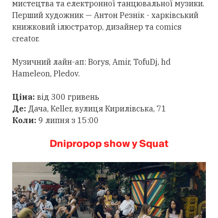
мистецтва та електронної танцювальної музики.
Перший художник — Антон Резнік - харківський
книжковий ілюстратор, дизайнер та comics
creator.
Музичний лайн-ап: Borys, Amir, TofuDj, hd
Hameleon, Pledov.
Ціна:
від 300 гривень
Де:
Дача, Кeller, вулиця Кирилівська, 71
Коли:
9 липня з 15:00
Dnipropop show у Squаt