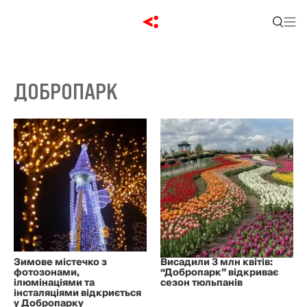
ДОБРОПАРК
Зимове містечко з
Висадили 3 млн квітів:
фотозонами,
“Добропарк” відкриває
ілюмінаціями та
сезон тюльпанів
інсталяціями відкриється
у Добропарку