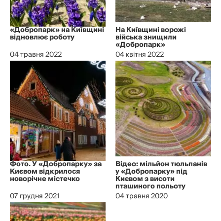
«Добропарк» на Київщині
На Київщині ворожі
відновлює роботу
війська знищили
«Добропарк»
04 травня 2022
04 квітня 2022
Фото. У «Добропарку» за
Відео: мільйон тюльпанів
Києвом відкрилося
у «Добропарку» під
новорічне містечко
Києвом з висоти
пташиного польоту
07 грудня 2021
04 травня 2020