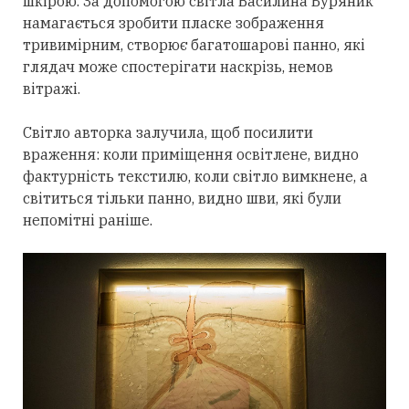
шкірою. За допомогою світла Василина Буряник
намагається зробити пласке зображення
тривимірним, створює багатошарові панно, які
глядач може спостерігати наскрізь, немов
вітражі.
Світло авторка залучила, щоб посилити
враження: коли приміщення освітлене, видно
фактурність текстилю, коли світло вимкнене, а
світиться тільки панно, видно шви, які були
непомітні раніше.