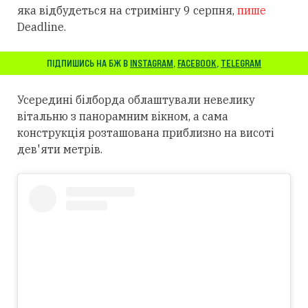
яка відбудеться на стримінгу 9 серпня,
пише
Deadline.
ПІДПИШИСЬ НА БЖ В
INSTAGRAM
,
FACEBOOK
,
TELEGRAM
Усередині білборда облаштували невелику
вітальню з панорамним вікном, а сама
конструкція розташована приблизно на висоті
дев'яти метрів.