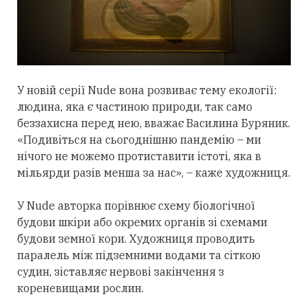
У новій серії Nude вона розвиває тему екології:
людина, яка є частиною природи, так само
беззахисна перед нею, вважає Василина Буряник.
«Подивіться на сьогоднішню пандемію – ми
нічого не можемо протиставити істоті, яка в
мільярди разів менша за нас», – каже художниця.
У Nude авторка порівнює схему біологічної
будови шкіри або окремих органів зі схемами
будови земної кори. Художниця проводить
паралель між підземними водами та сіткою
судин, зіставляє нервові закінчення з
кореневищами рослин.