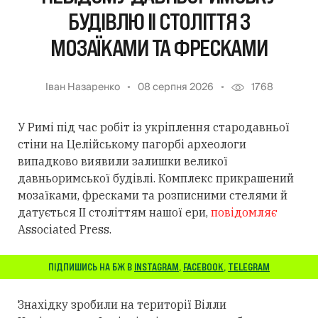
БУДІВЛЮ II СТОЛІТТЯ З
МОЗАЇКАМИ ТА ФРЕСКАМИ
Іван Назаренко
08 серпня 2026
1768
У Римі під час робіт із укріплення стародавньої
стіни на Целійському пагорбі археологи
випадково виявили залишки великої
давньоримської будівлі. Комплекс прикрашений
мозаїками, фресками та розписними стелями й
датується II століттям нашої ери,
повідомляє
Associated Press.
ПІДПИШИСЬ НА БЖ В
INSTAGRAM
,
FACEBOOK
,
TELEGRAM
Знахідку зробили на території Вілли