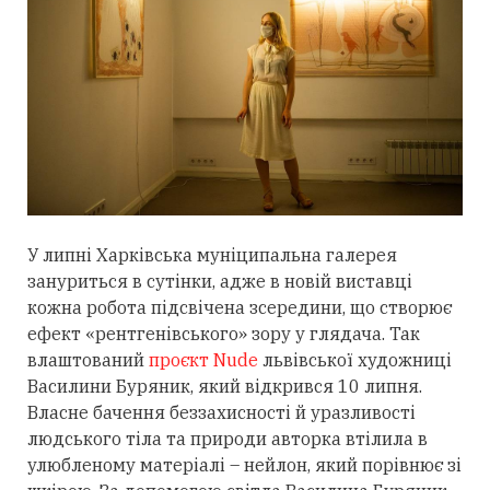
У липні Харківська муніципальна галерея
зануриться в сутінки, адже в новій виставці
кожна робота підсвічена зсередини, що створює
ефект «рентгенівського» зору у глядача. Так
влаштований
проєкт Nude
львівської художниці
Василини Буряник, який відкрився 10 липня.
Власне бачення беззахисності й уразливості
людського тіла та природи авторка втілила в
улюбленому матеріалі – нейлон, який порівнює зі