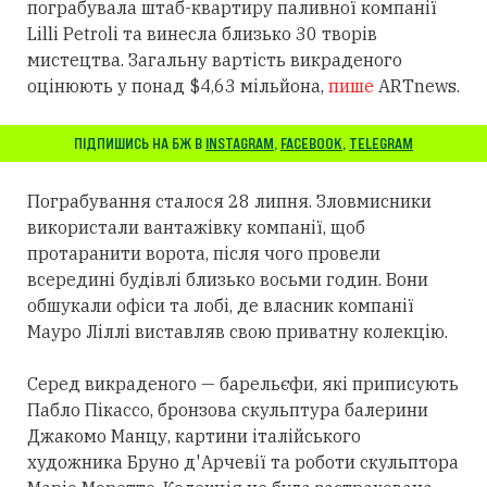
пограбувала штаб-квартиру паливної компанії
Lilli Petroli та винесла близько 30 творів
мистецтва. Загальну вартість викраденого
оцінюють у понад $4,63 мільйона,
пише
ARTnews.
ПІДПИШИСЬ НА БЖ В
INSTAGRAM
,
FACEBOOK
,
TELEGRAM
Пограбування сталося 28 липня. Зловмисники
використали вантажівку компанії, щоб
протаранити ворота, після чого провели
всередині будівлі близько восьми годин. Вони
обшукали офіси та лобі, де власник компанії
Мауро Ліллі виставляв свою приватну колекцію.
Серед викраденого — барельєфи, які приписують
Пабло Пікассо, бронзова скульптура балерини
Джакомо Манцу, картини італійського
художника Бруно д'Арчевії та роботи скульптора