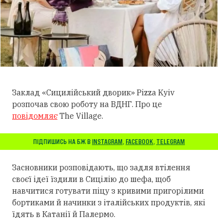
Заклад «Сицилійський дворик» Pizza Kyiv
розпочав свою роботу на ВДНГ. Про це
повідомляє
The Village.
ПІДПИШИСЬ НА БЖ В
INSTAGRAM
,
FACEBOOK
,
TELEGRAM
Засновники розповідають, що задля втілення
своєї ідеї їздили в Сицілію до шефа, щоб
навчитися готувати піцу з кривими пригорілими
бортиками й начинки з італійських продуктів, які
їдять в Катанії й Палермо.