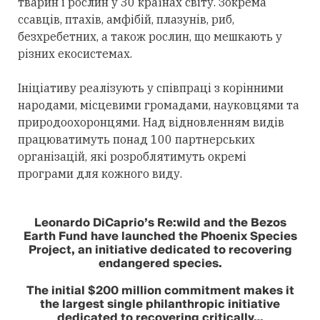
тварин і рослин у 30 країнах світу. Зокрема
ссавців, птахів, амфібій, плазунів, риб,
безхребетних, а також рослин, що мешкають у
різних екосистемах.
Ініціативу реалізують у співпраці з корінними
народами, місцевими громадами, науковцями та
природоохоронцями. Над відновленням видів
працюватимуть понад 100 партнерських
організацій, які розроблятимуть окремі
програми для кожного виду.
Leonardo DiCaprio’s Re:wild and the Bezos
Earth Fund have launched the Phoenix Species
Project, an initiative dedicated to recovering
endangered species.
The initial $200 million commitment makes it
the largest single philanthropic initiative
dedicated to recovering critically…