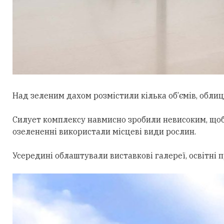
Над зеленим дахом розмістили кілька об’ємів, облиц
Силует комплексу навмисно зробили невисоким, щоб
озелененні використали місцеві види рослин.
Усередині облаштували виставкові галереї, освітні 