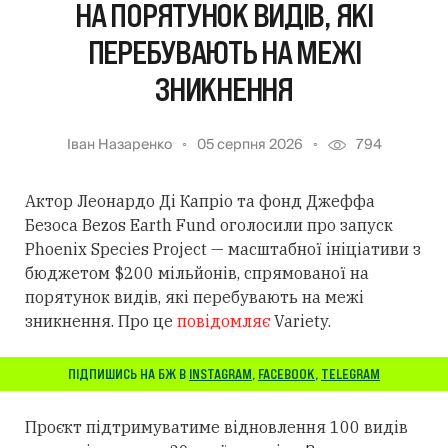
НА ПОРЯТУНОК ВИДІВ, ЯКІ
ПЕРЕБУВАЮТЬ НА МЕЖІ
ЗНИКНЕННЯ
Іван Назаренко
05 серпня 2026
794
Актор Леонардо Ді Капріо та фонд Джеффа
Безоса Bezos Earth Fund оголосили про запуск
Phoenix Species Project — масштабної ініціативи з
бюджетом $200 мільйонів, спрямованої на
порятунок видів, які перебувають на межі
зникнення. Про це
повідомляє
Variety.
ПІДПИШИСЬ НА БЖ В
INSTAGRAM
,
FACEBOOK
,
TELEGRAM
Проєкт підтримуватиме відновлення 100 видів