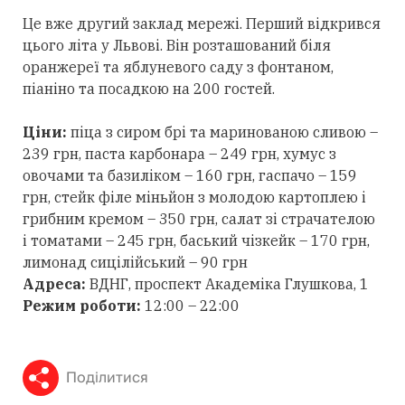
Це вже другий заклад мережі. Перший відкрився
цього літа у Львові. Він розташований біля
оранжереї та яблуневого саду з фонтаном,
піаніно та посадкою на 200 гостей.
Ціни:
піца з сиром брі та маринованою сливою –
239 грн, паста карбонара – 249 грн, хумус з
овочами та базиліком – 160 грн, гаспачо – 159
грн, стейк філе міньйон з молодою картоплею і
грибним кремом – 350 грн, салат зі страчателою
і томатами – 245 грн, баський чізкейк – 170 грн,
лимонад сицілійський – 90 грн
Адреса:
ВДНГ, проспект Академіка Глушкова, 1
Режим роботи:
12:00 – 22:00
Поділитися