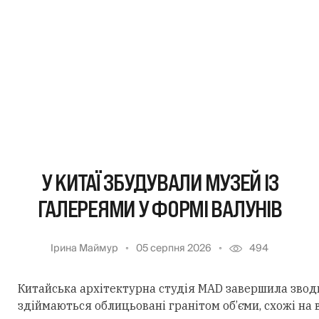
У КИТАЇ ЗБУДУВАЛИ МУЗЕЙ ІЗ
ГАЛЕРЕЯМИ У ФОРМІ ВАЛУНІВ
Ірина Маймур
05 серпня 2026
494
Китайська архітектурна студія MAD завершила звод
здіймаються облицьовані гранітом об’єми, схожі на 