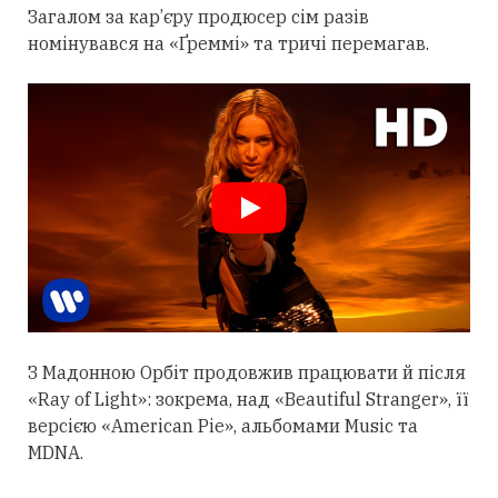
Загалом за кар’єру продюсер сім разів
номінувався на «Ґреммі» та тричі перемагав.
З Мадонною Орбіт
продовжив
працювати й після
«Ray of Light»: зокрема, над «Beautiful Stranger», її
версією «American Pie», альбомами Music та
MDNA.