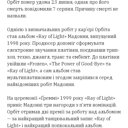
Орбіт помер удома 23 липня, однак про його
смерть повідомили 7 серпня. Причину смерті не
назвали.
Однією з визначальних робіт у кар’єрі Орбіта
став альбом «Ray of Light» Мадонни, випущений
1998 року. Продюсер допоміг сформувати
електронне звучання платівки, поєднавши трип-
хоп, техно, джангл, транс та ембієнт. До платівки
увійшли «Frozen», «The Power of Good-Bye» та
«Ray of Light», а сам альбом став
мультиплатиновим і згодом закріпився
серед
найвідоміших робіт Мадонни.
На церемонії «Ґреммі» 1999 року «Ray of Light»
приніс Мадонні
три
нагороди з п’яти номінацій.
Орбіт
отримав
дві премії за роботу над альбомом
— за найкращий танцювальний запис «Ray of
Light» і найкращий попвокальний альбом.