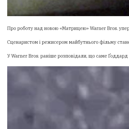
Про роботу над новою «Матрицею» Warner Bros. уперш
Сценаристом і режисером майбутнього фільму стан
У Warner Bros. раніше розповідали, що саме Ґоддард