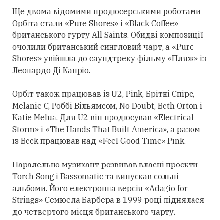
Ще двома відомими продюсерськими роботами
Орбіта
стали
«Pure Shores» і «Black Coffee»
британського гурту All Saints. Обидві композиції
очолили британський сингловий чарт, а «Pure
Shores» увійшла до саундтреку фільму «Пляж» із
Леонардо Ді Капріо.
Орбіт також працював із U2, Pink, Брітні Спірс,
Melanie C, Роббі Вільямсом, No Doubt, Beth Orton і
Katie Melua. Для U2 він продюсував «Electrical
Storm» і «The Hands That Built America», а разом
із Beck працював над «Feel Good Time» Pink.
Паралельно музикант розвивав власні проєкти
Torch Song і Bassomatic та випускав сольні
альбоми. Його електронна версія «Adagio for
Strings» Семюела Барбера в 1999 році піднялася
до четвертого місця британського чарту.