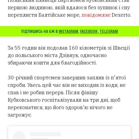
першою людиною, якій вдалося без зупинок і сну
переплисти Балтійське море,
повідомляє
Dexerto.
ПІДПИШИСЬ НА БЖ В
INSTAGRAM
,
FACEBOOK
,
TELEGRAM
За 55 годин він подолав 160 кілометрів зі Швеції
до польського міста Дзівнув, одночасно
збираючи кошти для благодійності.
30-річний спортсмен завершив заплив із п'ятої
спроби. Увесь цей час він не виходив із води, не
спав і не робив перерв. Після фінішу
Кубковського госпіталізували на три дні, щоб
переконатися, що його здоров'ю нічого не
загрожує.