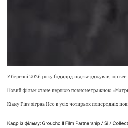
У березні 2026 року Ґоддард підтверджував, що все щ
Новий фільм стане першою повнометражною «Матрице
Кіану Рівз зіграв Нео в усіх чотирьох попередніх 
Кадр із фільму: Groucho II Film Partnership / Si / Collec