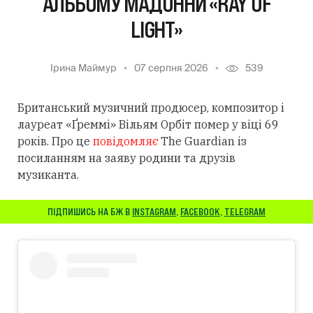
АЛЬБОМУ МАДОННИ «RAY OF
LIGHT»
Ірина Маймур
07 серпня 2026
539
Британський музичний продюсер, композитор і
лауреат «Ґреммі» Вільям Орбіт помер у віці 69
років. Про це
повідомляє
The Guardian із
посиланням
на заяву родини та друзів
музиканта.
ПІДПИШИСЬ НА БЖ В
INSTAGRAM
,
FACEBOOK
,
TELEGRAM