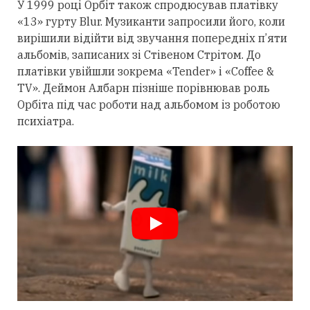
У 1999 році Орбіт також спродюсував платівку
«13» гурту Blur. Музиканти запросили його, коли
вирішили відійти від звучання попередніх п’яти
альбомів, записаних зі Стівеном Стрітом. До
платівки увійшли зокрема «Tender» і «Coffee &
TV». Деймон Албарн пізніше порівнював роль
Орбіта під час роботи над альбомом із роботою
психіатра.