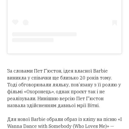
За словами Пет Г’юстон, ідея власної Barbie
виникла у співачки ще
близько 2
0 років тому.
Тоді обговорювали ляльку, пов’язану з її роллю у
фільмі «Охоронець», однак проєкт так і не
реалізували. Нинішню версію Пет Г’юстон
назвала здійсненням давньої мрії Вітні.
Для нової Barbie обрали образ із кліпу на пісню «I
Wanna Dance with Somebody (Who Loves Me)» —