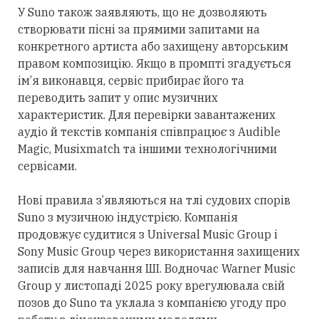
У Suno також заявляють, що не
дозволяють
створювати пісні за прямими запитами на
конкретного артиста або
захищену
авторським
правом композицію. Якщо в промпті згадується
ім’я виконавця, сервіс прибирає його та
переводить запит у опис музичних
характеристик. Для перевірки завантажених
аудіо й текстів компанія співпрацює з Audible
Magic, Musixmatch та іншими технологічними
сервісами.
Нові правила з’являються на тлі судових спорів
Suno з музичною індустрією. Компанія
продовжує
судитися з Universal Music Group і
Sony Music Group через використання
захищених
записів для навчання ШІ. Водночас Warner Music
Group у листопаді 2025 року врегулювала свій
позов до Suno та уклала з компанією угоду про