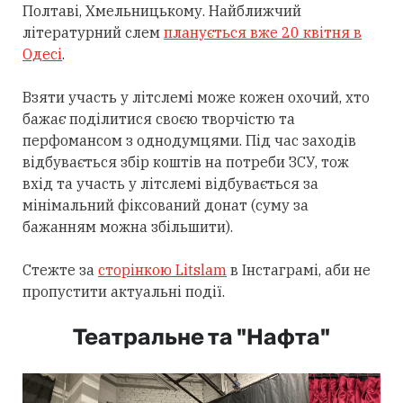
Полтаві, Хмельницькому. Найближчий
літературний слем
планується вже 20 квітня в
Одесі
.
Взяти участь у літслемі може кожен охочий, хто
бажає поділитися своєю творчістю та
перфомансом з однодумцями. Під час заходів
відбувається збір коштів на потреби ЗСУ, тож
вхід та участь у літслемі відбувається за
мінімальний фіксований донат (суму за
бажанням можна збільшити).
Стежте за
сторінкою Litslam
в Інстаграмі, аби не
пропустити актуальні події.
Театральне та "Нафта"