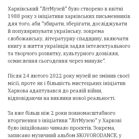
Харківський "ЛітМузей" було створено в квітні
1988 року з ініціативи харківських письменників
для того, аби "збирати, зберігати, досліджувати
й популяризувати українську, зокрема
слобожанську, літературну спадщину, включати
книгу в життя українців задля інтелектуального
та творчого розвитку, культурного дозвілля,
осмислення сьогодення через минуле".
Після 24 лютого 2022 року музей не змінив своєї
місії, проте як і більшість мистецьких ініціатив
Харкова адаптувався до реалій війни,
відповідаючи на виклики нової реальності.
За вже більш ніж 2 роки повномасштабного
вторгнення з ініціативи "ЛітМузею" у Харкові
було ініційовано чимало проєктів. Зокрема,
записано музичний альбом SKOVORODANCE, у