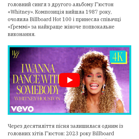
головний сингл з другого альбому Г’юстон
«Whitney». Композиція вийшла 1987 року,
очолила Billboard Hot 100 і принесла співачці
«Ґреммі» за найкраще жіноче попвокальне
виконання.
Через десятиліття пісня залишилася одним із
головних хітів Г’юстон: 2023 року Billboard