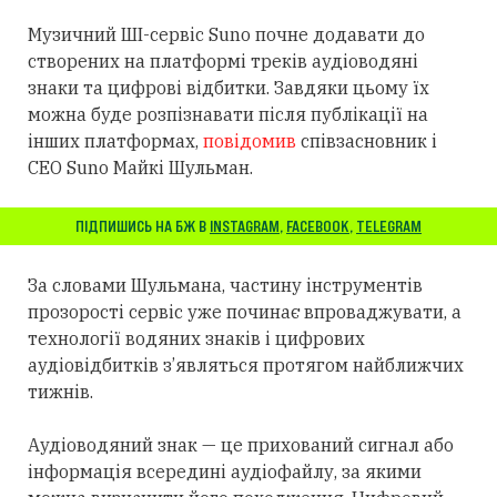
Музичний ШІ-сервіс Suno почне додавати до
створених на платформі треків аудіоводяні
знаки та цифрові відбитки. Завдяки цьому
їх
можна буде розпізнавати після публікації на
інших платформах,
повідомив
співзасновник і
CEO Suno Майкі Шульман.
ПІДПИШИСЬ НА БЖ В
INSTAGRAM
,
FACEBOOK
,
TELEGRAM
За словами Шульмана, частину інструментів
прозорості сервіс уже починає впроваджувати, а
технології водяних знаків і цифрових
аудіовідбитків з’являться
протягом
найближчих
тижнів.
Аудіоводяний знак — це прихований сигнал або
інформація всередині аудіофайлу, за якими