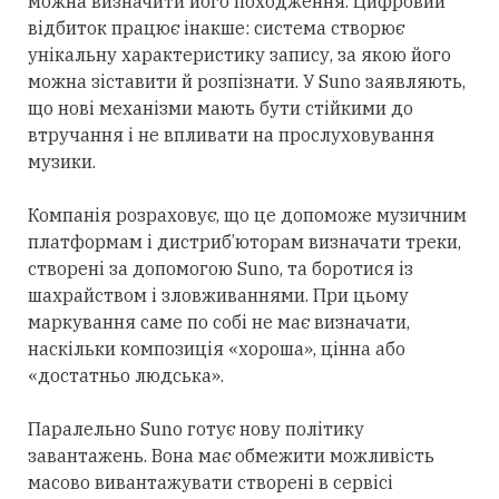
можна визначити його походження. Цифровий
відбиток працює інакше: система створює
унікальну характеристику запису, за якою його
можна зіставити й розпізнати. У Suno заявляють,
що нові механізми мають бути стійкими до
втручання і не впливати на прослуховування
музики.
Компанія розраховує, що це допоможе музичним
платформам і дистриб’юторам визначати треки,
створені
за допомогою
Suno, та боротися із
шахрайством і зловживаннями.
При цьому
маркування саме
по
собі не має визначати,
наскільки композиція «хороша», цінна або
«достатньо людська».
Паралельно Suno готує нову політику
завантажень. Вона має обмежити можливість
масово вивантажувати створені в сервісі