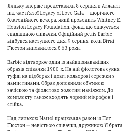
Ляльку вперше представили 8 серпня в Атланті
під час п’ятої Legacy of Love Gala — щорічного
благодійного вечора, який проводить Whitney E.
Houston Legacy Foundation, фонд, що опікується
спадщиною співачки. Офіційний реліз Barbie
відбувся
наступного
дня, 9 серпня, коли Вітні
Г’юстон виповнилося б 63 роки.
Barbie відтворює один із найвпізнаваніших
образів співачки 1980-х. На ній фіолетова сукня,
туфлі на підборах і довгі кольорові сережки з
намистинами. Образ доповнили об’ємною
зачіскою та фіолетово-золотим макіяжем. До
комплекту також входять чорний мікрофон і
стійка.
Над лялькою Mattel працювала разом із Пет
Г’юстон — невісткою співачки, дружиною її брата