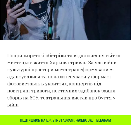
Попри жорстокі обстріли та відключення світла,
мистецьке життя Харкова триває. За час війни
культурні простори міста трансформувалися,
адаптувалися та почали існувати у форматі
фотовиставок в укриттях, концертів під
повітряні тривоги, поетичних здибанок задля
зборів на ЗСУ, театральних вистав про буття у
війні.
ПІДПИШИСЬ НА БЖ В
INSTAGRAM
,
FACEBOOK
,
TELEGRAM