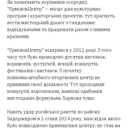
Як зазначають керівники осередку,
"ЄрміловЦентр" — місце для культурних
програм і кураторських проєктів; тут прагнуть
вести мистецький діалог з глядачами-
відвідувачами та працювати разом з іншими
країнами.
"ЄрміловЦентр" відкрився у 2012 році. З того
часу тут було проведено десятки виставок,
воркшопів, зустрічей, лекцій, концертів,
фестивалів і виставок. З початку
повномасштабного вторгнення центр не
припинив своєї діяльності. Тут проходили
концерти, відеопокази, лампові здибанки
мистецьких формувань Харкова тощо.
Навіть удар російської ракети по району
Задержпром’я 2 січня 2024 року, внаслідок якого
було пошкоджено приміщення центру, не став на