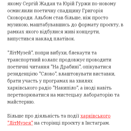
якому Сергій Жадан та Юрій Гуржи по-новому
осмислили поетичну спадщину Григорія
Сковороди. Альбом став більше, ніж просто
музикою, маштабувавшись до формату проєкту, в
рамках якого відбулися живі концерти,
випустився наклад платівок.
"ЛітМузей", попри вибухи, блекаути та
транспортний колапс продовжує проводити
поетичні читання "На Драбині", опікуватися
резиденцією "Слово", влаштовувати виставки,
брати участь у програмах на хвилях
харківського радіо "Накипіло", а іноді навіть
перетворюватися на мистецьку лабораторію та
майстерню.
Більше про діяльність та події
харківського
"ЛітМузея"
на сторінці проєкту в Інстаграм.