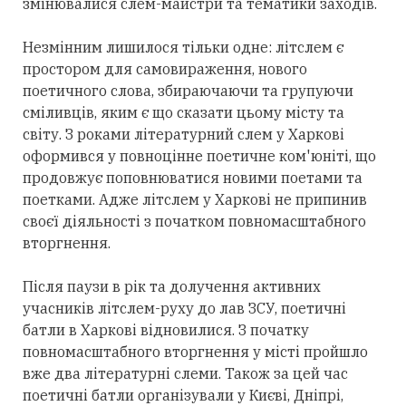
змінювалися слем-майстри та тематики заходів.
Незмінним лишилося тільки одне: літслем є
простором для самовираження, нового
поетичного слова, збираючаючи та групуючи
сміливців, яким є що сказати цьому місту та
світу. З роками літературний слем у Харкові
оформився у повноцінне поетичне ком'юніті, що
продовжує поповнюватися новими поетами та
поетками. Адже літслем у Харкові не припинив
своєї діяльності з початком повномасштабного
вторгнення.
Після паузи в рік та долучення активних
учасників літслем-руху до лав ЗСУ, поетичні
батли в Харкові відновилися. З початку
повномасштабного вторгнення у місті пройшло
вже два літературні слеми. Також за цей час
поетичні батли організували у Києві, Дніпрі,