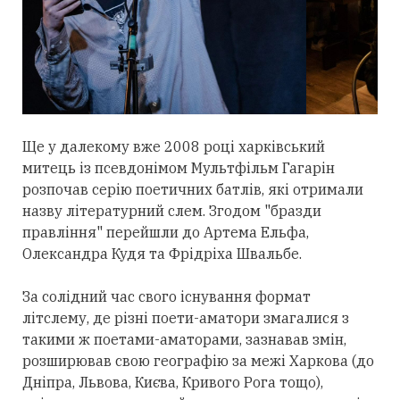
Ще у далекому вже 2008 році харківський
митець із псевдонімом Мультфільм Гагарін
розпочав серію поетичних батлів, які отримали
назву літературний слем. Згодом "бразди
правління" перейшли до Артема Ельфа,
Олександра Кудя та Фрідріха Швальбе.
За солідний час свого існування формат
літслему, де різні поети-аматори змагалися з
такими ж поетами-аматорами, зазнавав змін,
розширював свою географію за межі Харкова (до
Дніпра, Львова, Києва, Кривого Рога тощо),