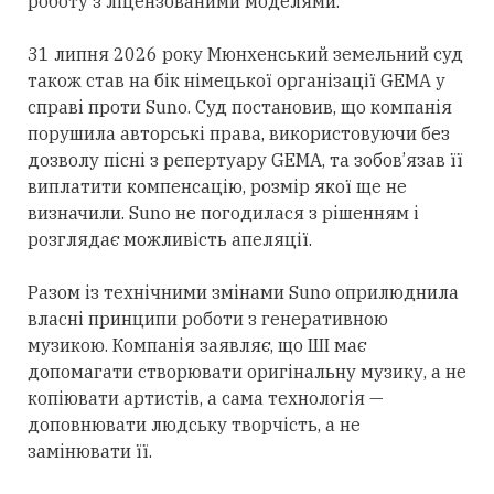
роботу з ліцензованими моделями.
31 липня 2026 року Мюнхенський земельний суд
також став на бік німецької організації GEMA у
справі проти Suno. Суд постановив, що компанія
порушила авторські
права,
використовуючи без
дозволу пісні з репертуару GEMA, та зобов’язав її
виплатити компенсацію, розмір якої ще не
визначили. Suno не погодилася з рішенням і
розглядає можливість апеляції.
Разом із технічними змінами Suno оприлюднила
власні принципи роботи з генеративною
музикою. Компанія заявляє, що ШІ має
допомагати створювати оригінальну музику, а не
копіювати артистів, а
сама технологія
—
доповнювати людську творчість, а не
замінювати її.