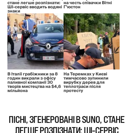
стане легше розпізнати:
на честь співачки Вітні
ШІ-сервіс вводить водяні
Г’юстон
знаки
В Італії грабіжники за 8
На Теремках у Києві
годин викрали з офісу
тимчасово зупинили
паливної компанії 30
вирубку дерев для
творів мистецтва на $4,6
теплотраси після
мільйона
протесту
ПІСНІ, ЗГЕНЕРОВАНІ В SUNO, СТАНЕ
ЛЕГШЕ РОЗПІЗНАТИ: ШІ-СЕРВІС