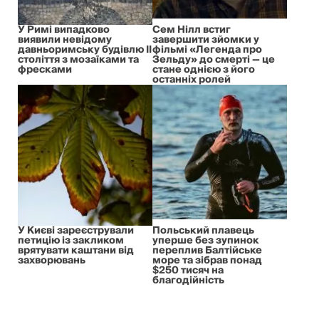
У Римі випадково
Сем Нілл встиг
виявили невідому
завершити зйомки у
давньоримську будівлю II
фільмі «Легенда про
століття з мозаїками та
Зельду» до смерті — це
фресками
стане однією з його
останніх ролей
У Києві зареєстрували
Польський плавець
петицію із закликом
уперше без зупинок
врятувати каштани від
переплив Балтійське
захворювань
море та зібрав понад
$250 тисяч на
благодійність