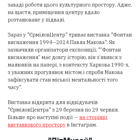
заваді роботи цього культурного простору. Адже,
на щастя, приміщення центру вдало
розташоване у підвалі.
Зараз у "ЄрміловЦентр" триває виставка "Фонтан
виснаження 1994—2024 Павла Макова". Як
зазначили організатори експозиції, "“Фонтан
виснаження” має довгу історію, він з’явився з
малюнків на папері, з контексту Харкова 1990-х,
з уважних прогулянок містом і спроби Макова
зафіксувати стан міської ментальності того
часу".
Виставка відкрита для відвідувачів
"ЄрміловЦентра" з 29 березня по 29 червня.
Більше про наступні події —
на сторінці
виставкового простору
в Інстаграм.