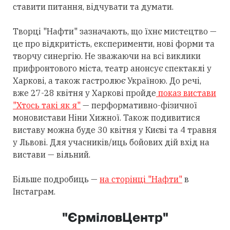
ставити питання, відчувати та думати.
Творці "Нафти" зазначають, що їхнє мистецтво —
це про відкритість, експерименти, нові форми та
творчу синергію. Не зважаючи на всі виклики
прифронтового міста, театр анонсує спектаклі у
Харкові, а також гастролює Україною. До речі,
вже 27-28 квітня у Харкові пройде
показ вистави
"Хтось такі як я"
— перформативно-фізичної
моновистави Ніни Хижної. Також подивитися
виставу можна буде 30 квітня у Києві та 4 травня
у Львові. Для учасників/иць бойових дій вхід на
вистави — вільний.
Більше подробиць —
на сторінці "Нафти"
в
Інстаграм.
"ЄрміловЦентр"