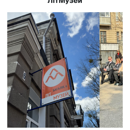
"ЛітМузей"