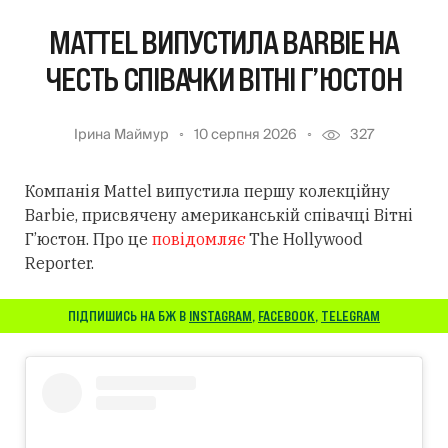
MATTEL ВИПУСТИЛА BARBIE НА
ЧЕСТЬ СПІВАЧКИ ВІТНІ Г’ЮСТОН
Ірина Маймур
10 серпня 2026
327
Компанія Mattel випустила першу колекційну
Barbie, присвячену американській співачці Вітні
Г’юстон. Про це
повідомляє
The Hollywood
Reporter.
ПІДПИШИСЬ НА БЖ В
INSTAGRAM
,
FACEBOOK
,
TELEGRAM