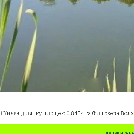
 Києва ділянку площею 0,0454 га біля озера Волх
ПІДПИШИСЬ НА