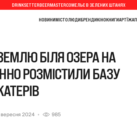
DRINKSETTER
BEERMASTER
СОМЕЛЬЄ В ЗЕЛЕНИХ ШТАНЯХ
НОВИНИ
МІСТО
ЛЮДИ
БРЕНДИ
КІНО
КНИГИ
АРТ
ЇЖА
П
ЗЕМЛЮ БІЛЯ ОЗЕРА НА
ОННО РОЗМІСТИЛИ БАЗУ
КАТЕРІВ
 вересня 2024
985