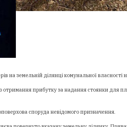
ів на земельній ділянці комунальної власності н
тою отримання прибутку за надання стоянки для п
ноповерхова споруда невідомого призначення.
Києва повернуто вказану земельну ділянку. Прива