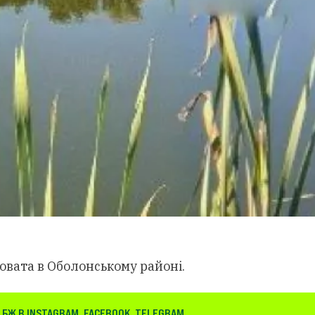
овата в Оболонському районі.
 БЖ В
INSTAGRAM
,
FACEBOOK
,
TELEGRAM