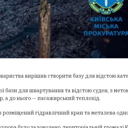
ариства вирішив створити базу для відстою катер
ної бази для швартування та відстою суден, з ме
, а до нього — пасажирський теплохід.
був розміщений гідравлічний кран та металева од
курора було задоволено, територіальній громаді 