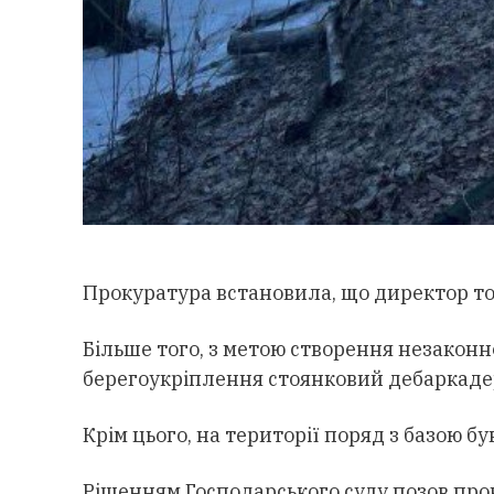
Прокуратура встановила, що директор тов
Більше того, з метою створення незакон
берегоукріплення стоянковий дебаркадер
Крім цього, на території поряд з базою 
Рішенням Господарського суду позов про