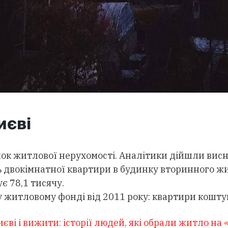
иєві
к житлової нерухомості. Аналітики дійшли виснов
 двокімнатної квартири в будинку вторинного жит
є 78,1 тисячу.
итловому фонді від 2011 року: квартири коштуют
єві і вижити: історії людей, які обрали житло на