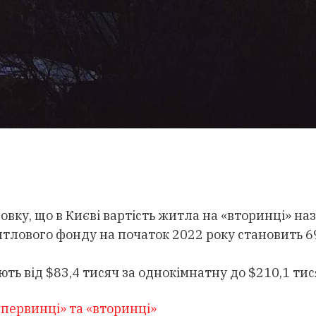
ку, що в Києві вартість житла на «вторинці» наз
лового фонду на початок 2022 року становить 69,
ь від $83,4 тисяч за однокімнатну до $210,1 тис
 «первинці» та «вторинці»