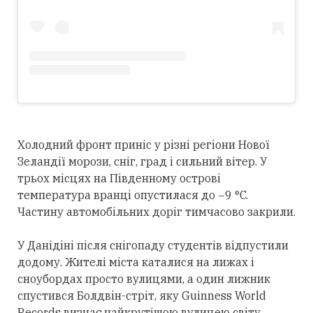
Холодний фронт приніс у різні регіони Нової
Зеландії морози, сніг, град і сильний вітер. У
трьох місцях на Південному острові
температура вранці опустилася до −9 °C.
Частину автомобільних доріг тимчасово закрили.
У Данідіні після снігопаду студентів відпустили
додому. Жителі міста каталися на лижах і
сноубордах просто вулицями, а один лижник
спустився Болдвін-стріт, яку Guinness World
Records визнає найкрутішою вулицею світу.