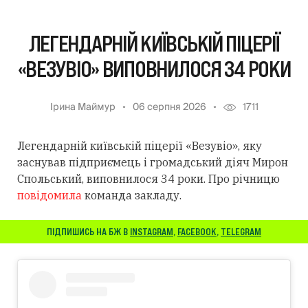
ЛЕГЕНДАРНІЙ КИЇВСЬКІЙ ПІЦЕРІЇ
«ВЕЗУВІО» ВИПОВНИЛОСЯ 34 РОКИ
Ірина Маймур
06 серпня 2026
1711
Легендарній київській піцерії «Везувіо», яку
заснував підприємець і громадський діяч Мирон
Спольський, виповнилося 34 роки. Про річницю
повідомила
команда закладу.
ПІДПИШИСЬ НА БЖ В
INSTAGRAM
,
FACEBOOK
,
TELEGRAM