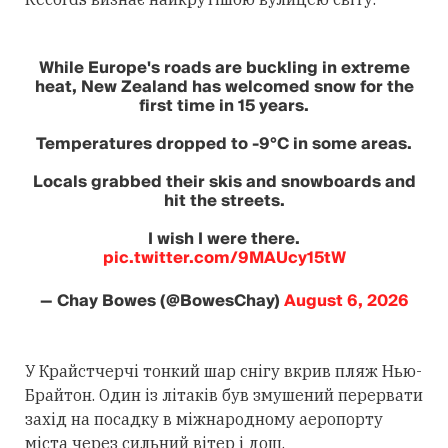
While Europe's roads are buckling in extreme
heat, New Zealand has welcomed snow for the
first time in 15 years.
Temperatures dropped to -9°C in some areas.
Locals grabbed their skis and snowboards and
hit the streets.
I wish I were there.
pic.twitter.com/9MAUcy15tW
— Chay Bowes (@BowesChay)
August 6, 2026
У Крайстчерчі тонкий шар снігу вкрив пляж Нью-
Брайтон. Один із літаків був змушений перервати
захід на посадку в міжнародному аеропорту
міста через сильний вітер і дощ.