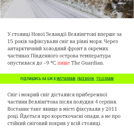
У столиці Нової Зеландії Веллінгтоні вперше за
15 років зафіксували сніг на рівні моря. Через
антарктичний холодний фронт в окремих
частинах Південного острова температура
опустилася до −9 °C,
пише
The Guardian.
ПІДПИШИСЬ НА БЖ В
INSTAGRAM
,
FACEBOOK
,
TELEGRAM
Сніг і мокрий сніг дісталися прибережної
частини Веллінгтона після полудня 4 серпня.
Востаннє таке явище в місті фіксували у 2011
році. Йдеться про короткочасні опади, а не про
стійкий сніговий покрив у всій столиці.