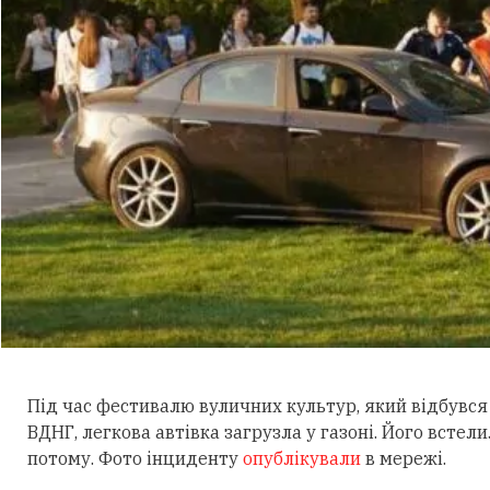
Під час фестивалю вуличних культур, який відбувся
ВДНГ, легкова автівка загрузла у газоні. Його встел
потому. Фото інциденту
опублікували
в мережі.