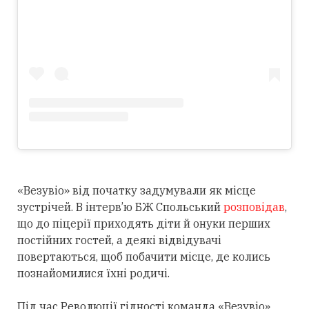
«Везувіо» від початку задумували як місце
зустрічей. В інтерв’ю БЖ Спольський
розповідав
,
що до піцерії приходять діти й онуки перших
постійних гостей, а деякі відвідувачі
повертаються, щоб побачити місце, де колись
познайомилися їхні родичі.
Під час Революції гідності команда «Везувіо»