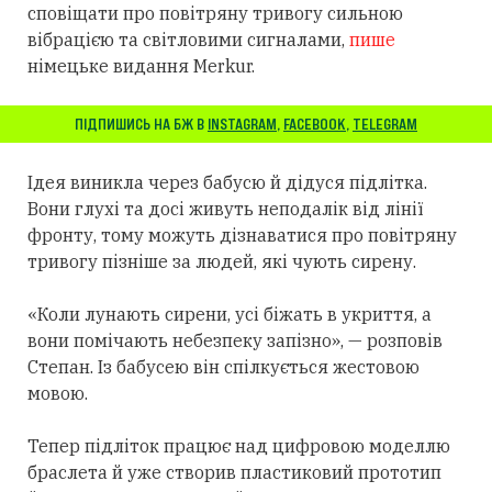
сповіщати про повітряну тривогу сильною
вібрацією та світловими сигналами,
пише
німецьке видання Merkur.
ПІДПИШИСЬ НА БЖ В
INSTAGRAM
,
FACEBOOK
,
TELEGRAM
Ідея виникла через бабусю й дідуся підлітка.
Вони глухі та досі живуть неподалік від лінії
фронту, тому можуть дізнаватися про повітряну
тривогу пізніше за людей, які чують сирену.
«Коли лунають сирени, усі біжать в укриття, а
вони помічають небезпеку запізно», — розповів
Степан. Із бабусею він спілкується жестовою
мовою.
Тепер підліток працює над цифровою моделлю
браслета й уже створив пластиковий прототип