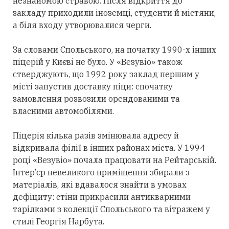
незнайомою стравою. Після відкриття до
закладу приходили іноземці, студенти й містяни,
а біля входу утворювалися черги.
За словами Спольського, на початку 1990-х інших
піцерій у Києві не було. У «Везувіо» також
стверджують, що 1992 року заклад першим у
місті запустив доставку піци: спочатку
замовлення розвозили орендованими та
власними автомобілями.
Піцерія кілька разів змінювала адресу й
відкривала філії в інших районах міста. У 1994
році «Везувіо» почала працювати на Рейтарській.
Інтер’єр невеликого приміщення збирали з
матеріалів, які вдавалося знайти в умовах
дефіциту: стіни прикрасили антикварними
тарілками з колекції Спольського та вітражем у
стилі Георгія Нарбута.