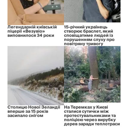
Легендарній київській
15-річний українець
піцерії «Везувіо»
створює браслет, який
виповнилося 34 роки
сповіщатиме людей із
порушенням слуху про
повітряну тривогу
Столицю Нової Зеландії
На Теремках у Києві
вперше за 15 років
сталися сутички між
засипало снігом
протестувальниками та
поліцією через вирубку
дерев заради теплотраси