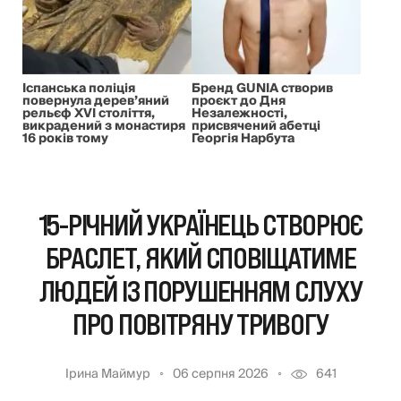
Іспанська поліція
Бренд GUNIA створив
повернула дерев’яний
проєкт до Дня
рельєф XVI століття,
Незалежності,
викрадений з монастиря
присвячений абетці
16 років тому
Георгія Нарбута
15-РІЧНИЙ УКРАЇНЕЦЬ СТВОРЮЄ
БРАСЛЕТ, ЯКИЙ СПОВІЩАТИМЕ
ЛЮДЕЙ ІЗ ПОРУШЕННЯМ СЛУХУ
ПРО ПОВІТРЯНУ ТРИВОГУ
Ірина Маймур
06 серпня 2026
641