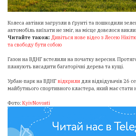
Колеса автівки загрузли в ґрунті та пошкодили зеле
автомобіль виїхати не зміг, на місце довелося викл
Читайте також:
Дивіться нове відео з Лесею Нікіт
та свободу бути собою
Газон на ВДНГ встелили на початку вересня. Протя
планують висадити багаторічні дерева та кущі.
Урбан-парк на ВДНГ
відкрили
для відвідувачів 26 с
майбутнього спортивного кластера, який має стати н
Фото:
KyivNovosti