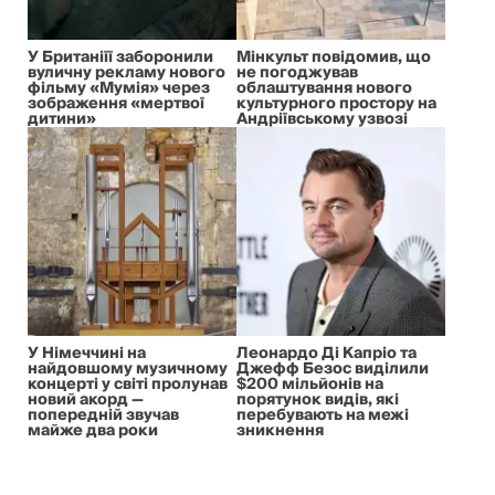
У Британіїї заборонили
Мінкульт повідомив, що
вуличну рекламу нового
не погоджував
фільму «Мумія» через
облаштування нового
зображення «мертвої
культурного простору на
дитини»
Андріївському узвозі
У Німеччині на
Леонардо Ді Капріо та
найдовшому музичному
Джефф Безос виділили
концерті у світі пролунав
$200 мільйонів на
новий акорд —
порятунок видів, які
попередній звучав
перебувають на межі
майже два роки
зникнення