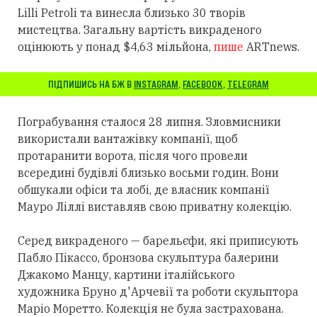
Lilli Petroli та винесла близько 30 творів
мистецтва. Загальну вартість викраденого
оцінюють у понад $4,63 мільйона,
пише
ARTnews.
ПІДПИШИСЬ НА БЖ В
INSTAGRAM
,
FACEBOOK
,
TELEGRAM
Пограбування сталося 28 липня. Зловмисники
використали вантажівку компанії, щоб
протаранити ворота, після чого провели
всередині будівлі близько восьми годин. Вони
обшукали офіси та лобі, де власник компанії
Мауро Ліллі виставляв свою приватну колекцію.
Серед викраденого — барельєфи, які приписують
Пабло Пікассо, бронзова скульптура балерини
Джакомо Манцу, картини італійського
художника Бруно д'Арчевії та роботи скульптора
Маріо Моретто. Колекція не була застрахована.