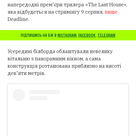
напередодні прем'єри трилера «The Last House»,
яка відбудеться на стримінгу 9 серпня,
пише
Deadline.
ПІДПИШИСЬ НА БЖ В
INSTAGRAM
,
FACEBOOK
,
TELEGRAM
Усередині білборда облаштували невелику
вітальню з панорамним вікном, а сама
конструкція розташована приблизно на висоті
дев'яти метрів.