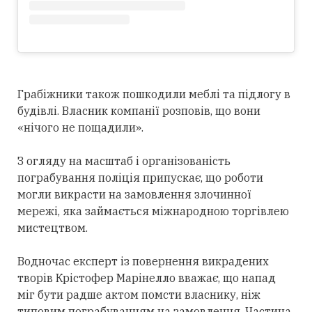
Грабіжники також пошкодили меблі та підлогу в
будівлі. Власник компанії розповів, що вони
«нічого не пощадили».
З огляду на масштаб і організованість
пограбування поліція припускає, що роботи
могли викрасти на замовлення злочинної
мережі, яка займається міжнародною торгівлею
мистецтвом.
Водночас експерт із повернення викрадених
творів Крістофер Марінелло вважає, що напад
міг бути радше актом помсти власнику, ніж
типовим пограбуванням на замовлення. Частина